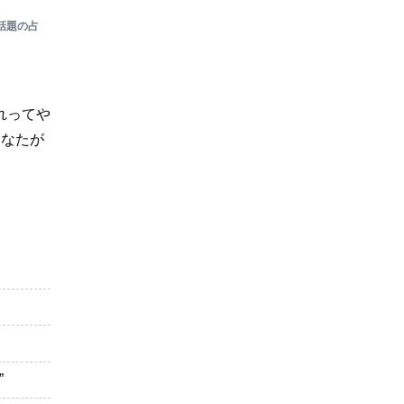
話題の占
れってや
あなたが
”