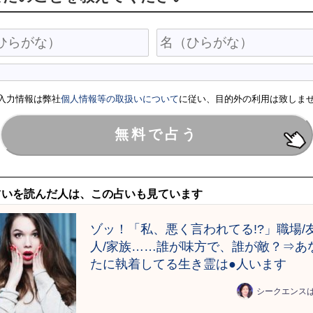
入力情報は弊社
個人情報等の取扱いについて
に従い、目的外の利用は致しま
占いを読んだ人は、この占いも見ています
ゾッ！「私、悪く言われてる!?」職場/
人/家族……誰が味方で、誰が敵？⇒あ
たに執着してる生き霊は●人います
シークエンス