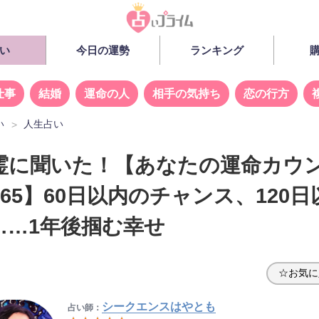
い
今日の運勢
ランキング
仕事
結婚
運命の人
相手の気持ち
恋の行方
い
人生占い
霊に聞いた！【あなたの運命カウ
65】60日以内のチャンス、120
……1年後掴む幸せ
☆お気に
シークエンスはやとも
占い師：