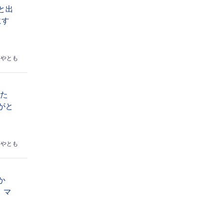
と出
にす
はやとも
なた
がと
はやとも
か
】マ