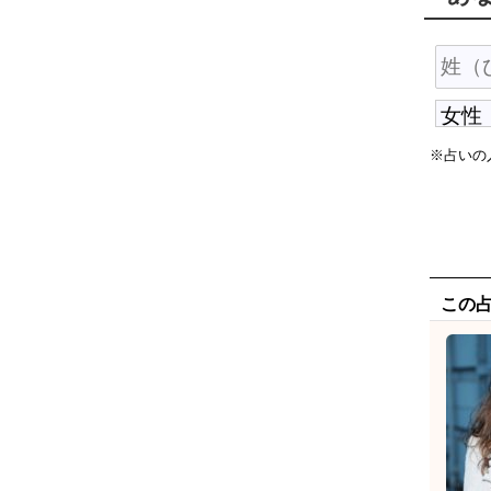
※占いの
この