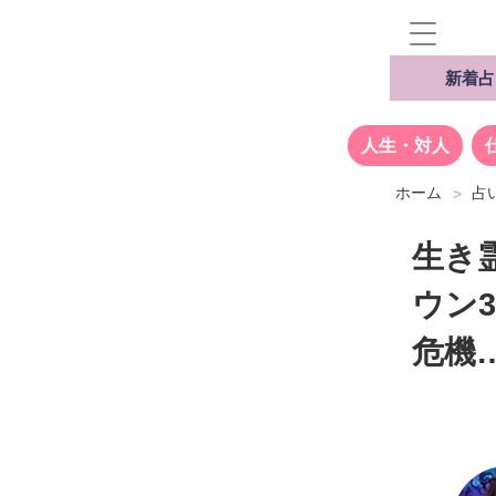
新着占
人生・対人
ホーム
占
生き
ウン3
危機