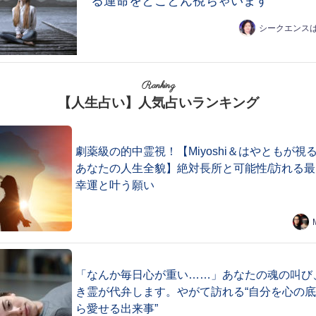
る運命をとことん視ちゃいます
シークエンス
Ranking
【人生占い】人気占いランキング
劇薬級の的中霊視！【Miyoshi＆はやともが視
あなたの人生全貌】絶対長所と可能性/訪れる最
幸運と叶う願い
「なんか毎日心が重い……」あなたの魂の叫び
き霊が代弁します。やがて訪れる“自分を心の
ら愛せる出来事”