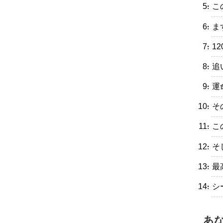
・こ
・ま
・1
・追
・運
・そ
・こ
・そ
・最
・シ
あ