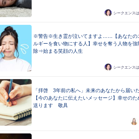
シークエンス
※警告※生き霊が泣いてますよ……【あなたの
ルギーを食い物にする人】幸せを奪う人物を強
除⇒始まる笑顔の人生
シークエンス
「拝啓 3年前の私へ」未来のあなたから届い
【今のあなたに伝えたいメッセージ】幸せのた
送ります 敬具