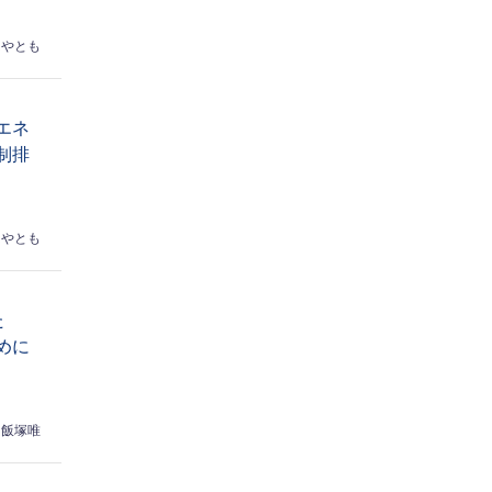
はやとも
エネ
制排
はやとも
た
めに
飯塚唯