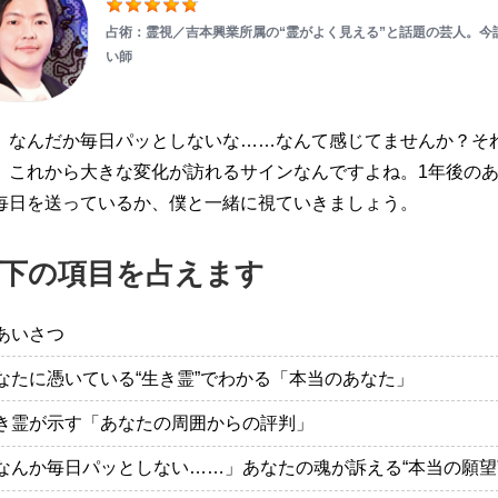
占術：霊視／吉本興業所属の“霊がよく見える”と話題の芸人。今
い師
、なんだか毎日パッとしないな……なんて感じてませんか？そ
、これから大きな変化が訪れるサインなんですよね。1年後の
毎日を送っているか、僕と一緒に視ていきましょう。
下の項目を占えます
あいさつ
なたに憑いている“生き霊”でわかる「本当のあなた」
き霊が示す「あなたの周囲からの評判」
なんか毎日パッとしない……」あなたの魂が訴える“本当の願望