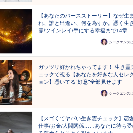
【あなたのバースストーリー】なぜ生
れ、誰と出逢い、何を為すか。憑く生
霊/ツインレイ/手にする幸福まで14章
シークエンス
ガッツリ好かれちゃってます！ 生き霊
ェックで視る【あなたを好きな人セレ
ョン】憑いてる“好意”全部見せます
シークエンス
【スゴくてヤバい生き霊チェック】恋愛
仕事/お金/人間関係……あなたに待ち受