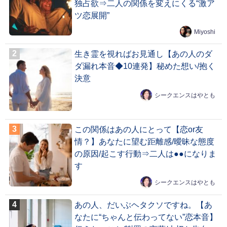
独占欲⇒二人の関係を変えにくる“激ア
ツ恋展開”
Miyoshi
生き霊を視ればお見通し【あの人のダ
ダ漏れ本音◆10連発】秘めた想い/抱く
決意
シークエンスはやとも
この関係はあの人にとって【恋or友
情？】あなたに望む距離感/曖昧な態度
の原因/起こす行動⇒二人は●●になりま
す
シークエンスはやとも
あの人、だいぶヘタクソですね。【あ
なたに“ちゃんと伝わってない”恋本音】