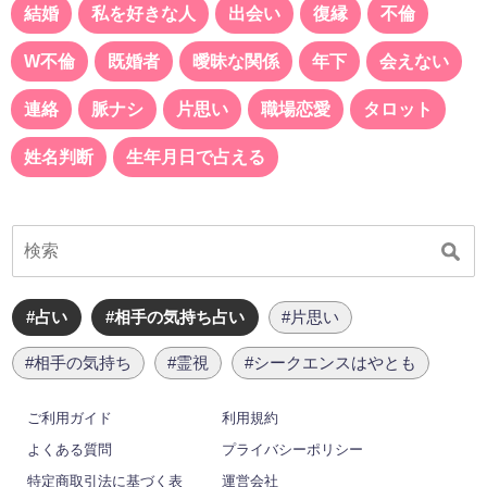
結婚
私を好きな人
出会い
復縁
不倫
W不倫
既婚者
曖昧な関係
年下
会えない
連絡
脈ナシ
片思い
職場恋愛
タロット
姓名判断
生年月日で占える
#占い
#相手の気持ち占い
#片思い
#相手の気持ち
#霊視
#シークエンスはやとも
ご利用ガイド
利用規約
よくある質問
プライバシーポリシー
特定商取引法に基づく表
運営会社