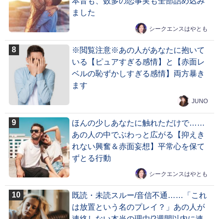
本音も、数多の恋事実も全部詰め込み
ました
シークエンスはやとも
※閲覧注意※あの人があなたに抱いて
いる【ピュアすぎる感情】と【赤面レ
ベルの恥ずかしすぎる感情】両方暴き
ます
JUNO
ほんの少しあなたに触れただけで……
あの人の中でぶわっと広がる【抑えき
れない興奮＆赤面妄想】平常心を保て
ずとる行動
シークエンスはやとも
既読・未読スルー/音信不通……「これ
は放置という名のプレイ？」あの人が
連絡しない本当の理由/2週間以内に連