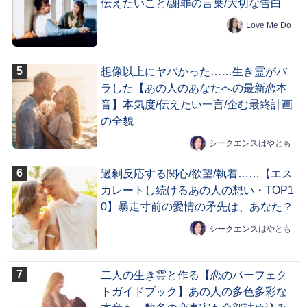
伝えたいこと/謝罪の言葉/大切な告白
Love Me Do
想像以上にヤバかった……生き霊がバ
ラした【あの人のあなたへの最新恋本
音】本気度/伝えたい一言/企む最終計画
の全貌
シークエンスはやとも
過剰反応する関心/欲望/執着……【エス
カレートし続けるあの人の想い・TOP1
0】暴走寸前の愛情の矛先は、あなた？
シークエンスはやとも
二人の生き霊と作る【恋のパーフェク
トガイドブック】あの人の多色多彩な