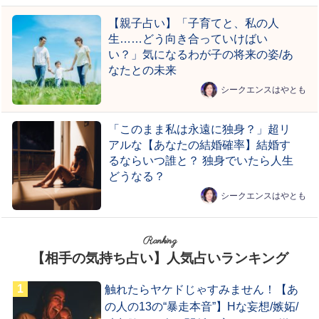
【親子占い】「子育てと、私の人
生……どう向き合っていけばい
い？」気になるわが子の将来の姿/あ
なたとの未来
シークエンスはやとも
「このまま私は永遠に独身？」超リ
アルな【あなたの結婚確率】結婚す
るならいつ誰と？ 独身でいたら人生
どうなる？
シークエンスはやとも
Ranking
【相手の気持ち占い】人気占いランキング
触れたらヤケドじゃすみません！【あ
の人の13の“暴走本音”】Hな妄想/嫉妬/