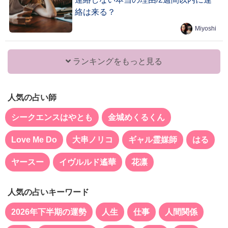
絡は来る？
Miyoshi
ランキングをもっと見る
人気の占い師
シークエンスはやとも
金城めくるくん
Love Me Do
大串ノリコ
ギャル霊媒師
はる
ヤースー
イヴルルド遙華
花凛
人気の占いキーワード
2026年下半期の運勢
人生
仕事
人間関係