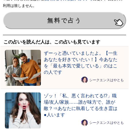
利用は致しません。
この占いを読んだ人は、この占いも見ています
ずーっと憑いていましたよ。【一生
あなたを好きでいたい！】今あなた
を「最も本気で愛している」のはこ
の人です
シークエンスはやとも
ゾッ！「私、悪く言われてる!?」職
場/友人/家族……誰が味方で、誰が
敵？⇒あなたに執着してる生き霊は
●人います
シークエンスはやとも