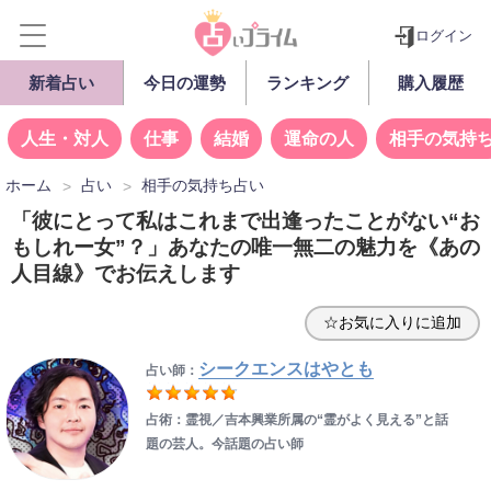
ログイン
新着占い
今日の運勢
ランキング
購入履歴
人生・対人
仕事
結婚
運命の人
相手の気持
ホーム
占い
相手の気持ち占い
「彼にとって私はこれまで出逢ったことがない“お
もしれー女”？」あなたの唯一無二の魅力を《あの
人目線》でお伝えします
☆お気に入りに追加
シークエンスはやとも
占い師：
占術：霊視／吉本興業所属の“霊がよく見える”と話
題の芸人。今話題の占い師