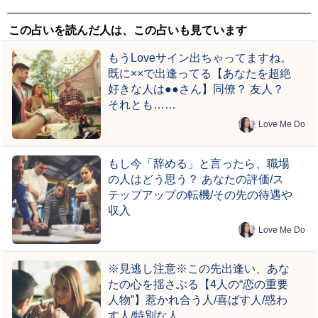
この占いを読んだ人は、この占いも見ています
もうLoveサイン出ちゃってますね。
既に××で出逢ってる【あなたを超絶
好きな人は●●さん】同僚？ 友人？
それとも……
Love Me Do
もし今「辞める」と言ったら、職場
の人はどう思う？ あなたの評価/ス
テップアップの転機/その先の待遇や
収入
Love Me Do
※見逃し注意※この先出逢い、あな
たの心を揺さぶる【4人の“恋の重要
人物”】惹かれ合う人/喜ばす人/惑わ
す人/特別な人