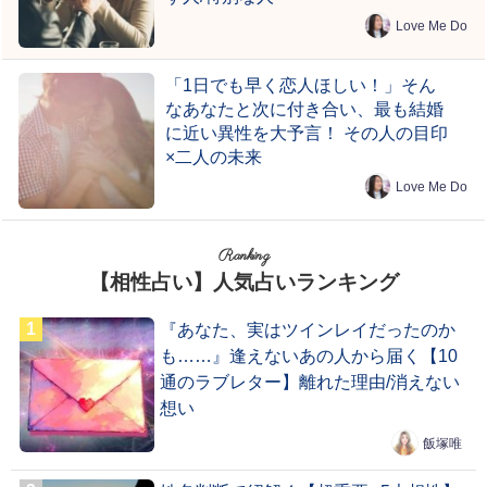
Love Me Do
「1日でも早く恋人ほしい！」そん
なあなたと次に付き合い、最も結婚
に近い異性を大予言！ その人の目印
×二人の未来
Love Me Do
Ranking
【相性占い】人気占いランキング
『あなた、実はツインレイだったのか
も……』逢えないあの人から届く【10
通のラブレター】離れた理由/消えない
想い
飯塚唯