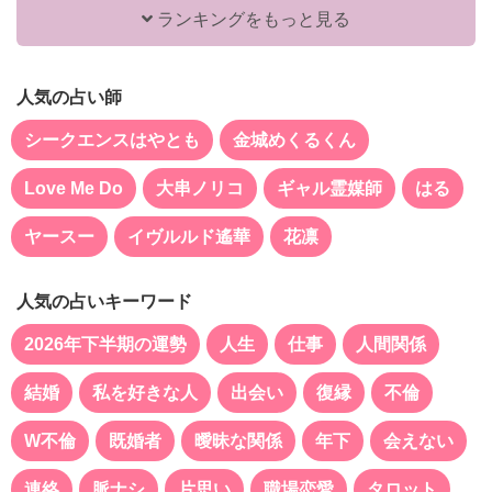
ランキングをもっと見る
人気の占い師
シークエンスはやとも
金城めくるくん
Love Me Do
大串ノリコ
ギャル霊媒師
はる
ヤースー
イヴルルド遙華
花凛
人気の占いキーワード
2026年下半期の運勢
人生
仕事
人間関係
結婚
私を好きな人
出会い
復縁
不倫
W不倫
既婚者
曖昧な関係
年下
会えない
連絡
脈ナシ
片思い
職場恋愛
タロット