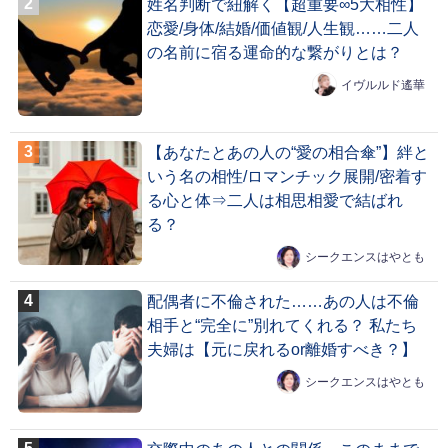
姓名判断で紐解く【超重要∞5大相性】
恋愛/身体/結婚/価値観/人生観……二人
の名前に宿る運命的な繋がりとは？
イヴルルド遙華
【あなたとあの人の“愛の相合傘”】絆と
いう名の相性/ロマンチック展開/密着す
る心と体⇒二人は相思相愛で結ばれ
る？
シークエンスはやとも
配偶者に不倫された……あの人は不倫
相手と“完全に”別れてくれる？ 私たち
夫婦は【元に戻れるor離婚すべき？】
シークエンスはやとも