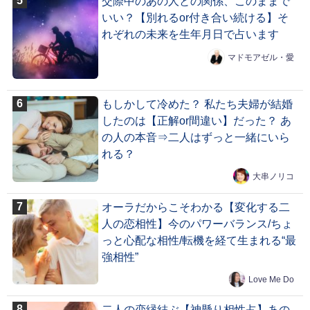
交際中のあの人との関係、このままで
いい？【別れるor付き合い続ける】そ
れぞれの未来を生年月日で占います
マドモアゼル・愛
もしかして冷めた？ 私たち夫婦が結婚
したのは【正解or間違い】だった？ あ
の人の本音⇒二人はずっと一緒にいら
れる？
大串ノリコ
オーラだからこそわかる【変化する二
人の恋相性】今のパワーバランス/ちょ
っと心配な相性/転機を経て生まれる“最
強相性”
Love Me Do
二人の恋縁結ぶ【神懸り相性占】あの