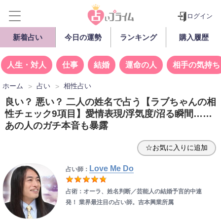
ログイン
新着占い
今日の運勢
ランキング
購入履歴
人生・対人
仕事
結婚
運命の人
相手の気持ち
ホーム
占い
相性占い
良い？ 悪い？ 二人の姓名で占う【ラブちゃんの相
性チェック9項目】愛情表現/浮気度/沼る瞬間……
あの人のガチ本音も暴露
☆お気に入りに追加
Love Me Do
占い師：
占術：オーラ、姓名判断／
芸能人の結婚予言的中連
発！ 業界最注目の占い師。吉本興業所属