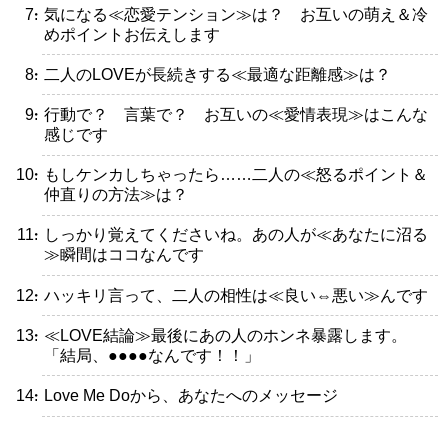
・気になる≪恋愛テンション≫は？ お互いの萌え＆冷
めポイントお伝えします
・二人のLOVEが長続きする≪最適な距離感≫は？
・行動で？ 言葉で？ お互いの≪愛情表現≫はこんな
感じです
・もしケンカしちゃったら……二人の≪怒るポイント＆
仲直りの方法≫は？
・しっかり覚えてくださいね。あの人が≪あなたに沼る
≫瞬間はココなんです
・ハッキリ言って、二人の相性は≪良い⇔悪い≫んです
・≪LOVE結論≫最後にあの人のホンネ暴露します。
「結局、●●●●なんです！！」
・Love Me Doから、あなたへのメッセージ