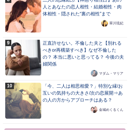
人とあなたの恋人相性・結婚相性・肉
体相性・隠された“裏の相性”まで
翠川琉妃
正直許せない。不倫した夫と【別れる
べきor再構築すべき】なぜ不倫した
の？ 本当に悪いと思ってる？ 今後の夫
婦関係
マダム・マリア
「今、二人は相思相愛？」特別な縁/お
互いの気持ちの大きさ/次の恋展開⇒あ
の人の方からアプローチはある？
金城めくるくん