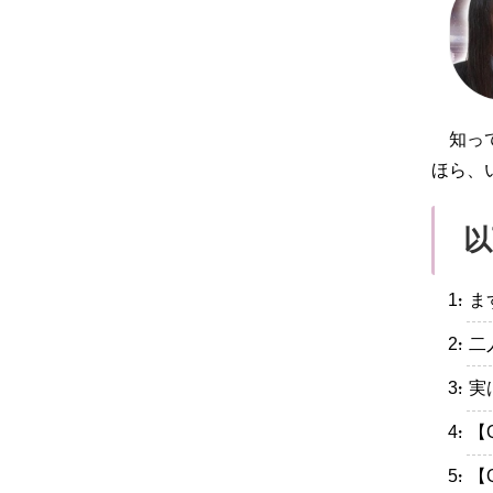
知っ
ほら、
以
・ま
・二
・実
・【
・【