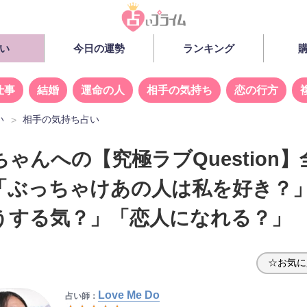
い
今日の運勢
ランキング
仕事
結婚
運命の人
相手の気持ち
恋の行方
い
相手の気持ち占い
ゃんへの【究極ラブQuestion】
「ぶっちゃけあの人は私を好き？
うする気？」「恋人になれる？」
☆お気に
Love Me Do
占い師：