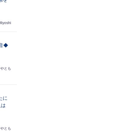
Miyoshi
音◆
はやとも
たに
人は
はやとも