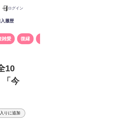
ログイン
購入履歴
複雑愛
復縁
タロット
全10
」「今
入りに追加