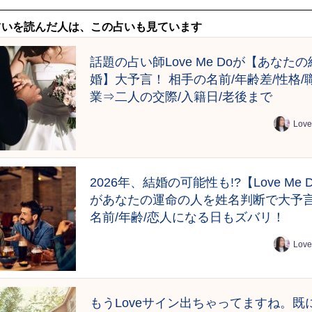
占いを読んだ人は、この占いも見ています
話題の占い師Love Me Doが【あなたの
婚】大予言！ 相手の名前/年齢差/性格/
業⇒二人の交際/入籍日/老後まで
Love
2026年、結婚の可能性も!?【Love Me 
があなたの運命の人を姓名判断で大予
名前/年齢/恋人になる日もズバリ！
Love
もうLoveサイン出ちゃってますね。既