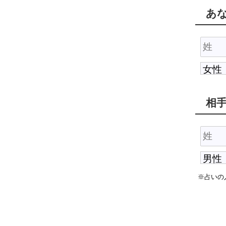
あ
相
※占いの