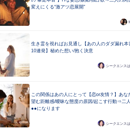
変えにくる“激アツ恋展開”
生き霊を視ればお見通し【あの人のダダ漏れ本
10連発】秘めた想い/抱く決意
シークエンス
この関係はあの人にとって【恋or友情？】あな
望む距離感/曖昧な態度の原因/起こす行動⇒二
●●になります
シークエンス