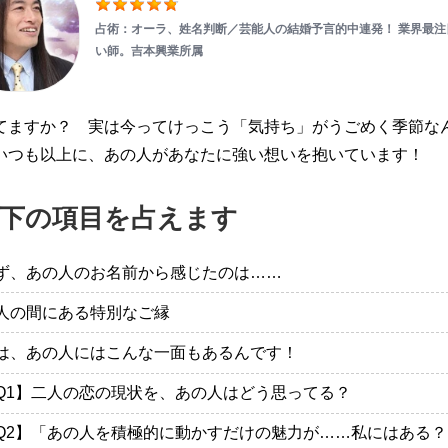
占術：オーラ、姓名判断／
芸能人の結婚予言的中連発！ 業界最注
い師。吉本興業所属
てますか？ 実は今ってけっこう「気持ち」がうごめく季節な
いつも以上に、あの人があなたに強い想いを抱いています！
下の項目を占えます
ず、あの人のお名前から感じたのは……
人の間にある特別なご縁
は、あの人にはこんな一面もあるんです！
Q1】二人の恋の現状を、あの人はどう思ってる？
Q2】「あの人を積極的に動かすだけの魅力が……私にはある？