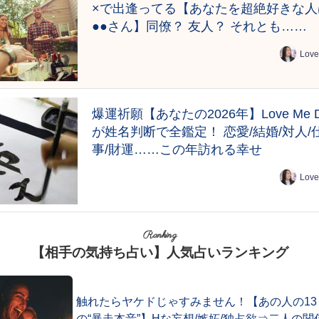
×で出逢ってる【あなたを超絶好きな人
●●さん】同僚？ 友人？ それとも……
Love
爆運祈願【あなたの2026年】Love Me 
が姓名判断で全鑑定！ 恋愛/結婚/対人/
事/財運……この年訪れる幸せ
Love
Ranking
【相手の気持ち占い】人気占いランキング
触れたらヤケドじゃすみません！【あの人の13
の“暴走本音”】Hな妄想/嫉妬/独占欲⇒二人の関