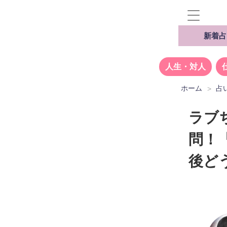
新着占
人生・対人
ホーム
占
ラブち
問！
後ど