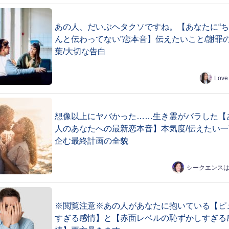
あの人、だいぶヘタクソですね。【あなたに“
んと伝わってない”恋本音】伝えたいこと/謝罪
葉/大切な告白
Love
想像以上にヤバかった……生き霊がバラした【
人のあなたへの最新恋本音】本気度/伝えたい一
企む最終計画の全貌
シークエンス
※閲覧注意※あの人があなたに抱いている【ピ
すぎる感情】と【赤面レベルの恥ずかしすぎる