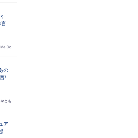
ちゃ
の言
 Me Do
あの
言/
はやとも
ュア
感