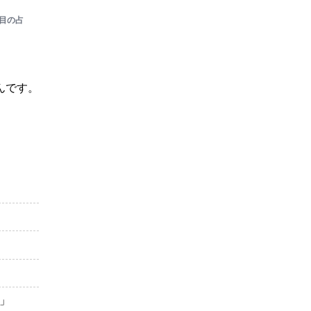
目の占
んです。
」