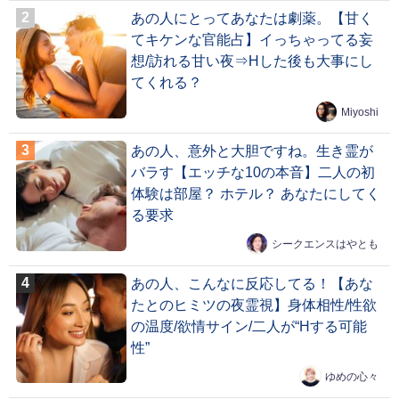
あの人にとってあなたは劇薬。【甘く
てキケンな官能占】イっちゃってる妄
想/訪れる甘い夜⇒Hした後も大事にし
てくれる？
Miyoshi
あの人、意外と大胆ですね。生き霊が
バラす【エッチな10の本音】二人の初
体験は部屋？ ホテル？ あなたにしてく
る要求
シークエンスはやとも
あの人、こんなに反応してる！【あな
たとのヒミツの夜霊視】身体相性/性欲
の温度/欲情サイン/二人が“Hする可能
性”
ゆめの心々