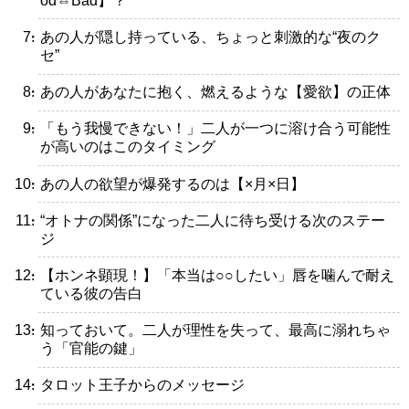
od⇔Bad】？
・あの人が隠し持っている、ちょっと刺激的な“夜のク
セ”
・あの人があなたに抱く、燃えるような【愛欲】の正体
・「もう我慢できない！」二人が一つに溶け合う可能性
が高いのはこのタイミング
・あの人の欲望が爆発するのは【×月×日】
・“オトナの関係”になった二人に待ち受ける次のステー
ジ
・【ホンネ顕現！】「本当は○○したい」唇を噛んで耐え
ている彼の告白
・知っておいて。二人が理性を失って、最高に溺れちゃ
う「官能の鍵」
・タロット王子からのメッセージ