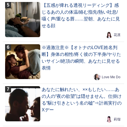
【五感が痺れる透視リーディング】感
じるあの人の体温/絡む指先/熱い吐息/
囁く声/重なる唇……翌朝、あなたに見
せる顔
花凛
※過激注意※【オトナのLOVE姓名判
断】身体の相性/疼く彼の下半身/ヤりた
いサイン/絶頂の瞬間、あなたに見せる
表情
Love Me Do
あなたに触れたい、××もしたい……あ
の人の“夜の欲望”は隠せません。仕掛け
る“駆け引きという名の嘘”⇒計画実行の
Xデー
莉瑠