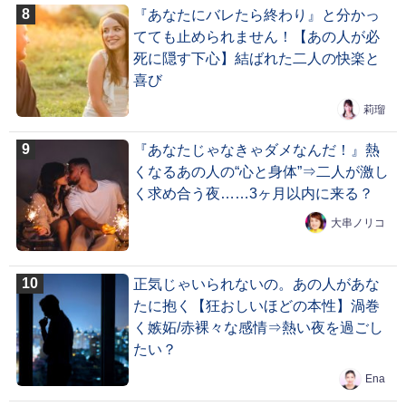
『あなたにバレたら終わり』と分かっ
てても止められません！【あの人が必
死に隠す下心】結ばれた二人の快楽と
喜び
莉瑠
『あなたじゃなきゃダメなんだ！』熱
くなるあの人の“心と身体”⇒二人が激し
く求め合う夜……3ヶ月以内に来る？
大串ノリコ
正気じゃいられないの。あの人があな
たに抱く【狂おしいほどの本性】渦巻
く嫉妬/赤裸々な感情⇒熱い夜を過ごし
たい？
Ena