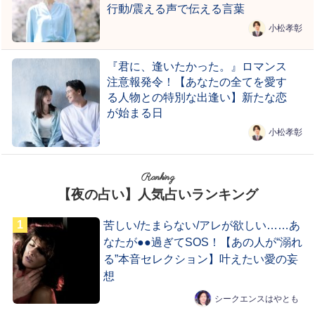
行動/震える声で伝える言葉
小松孝彰
『君に、逢いたかった。』ロマンス
注意報発令！【あなたの全てを愛す
る人物との特別な出逢い】新たな恋
が始まる日
小松孝彰
Ranking
【夜の占い】人気占いランキング
苦しい/たまらない/アレが欲しい……あ
なたが●●過ぎてSOS！【あの人が“溺れ
る”本音セレクション】叶えたい愛の妄
想
シークエンスはやとも