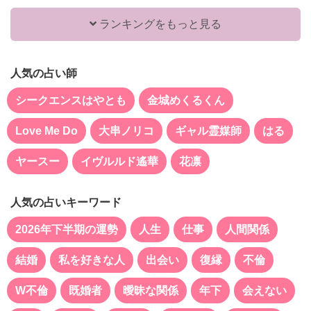
ランキングをもっと見る
人気の占い師
シークエンスはやとも
金城めくるくん
Love Me Do
大串ノリコ
ギャル霊媒師
はる
ヤースー
イヴルルド遙華
花凛
人気の占いキーワード
2026年下半期の運勢
人生
仕事
人間関係
結婚
私を好きな人
出会い
復縁
不倫
W不倫
既婚者
曖昧な関係
年下
会えない