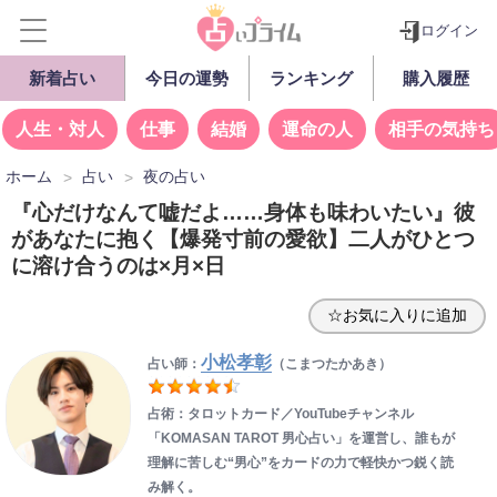
ログイン
新着占い
今日の運勢
ランキング
購入履歴
人生・対人
仕事
結婚
運命の人
相手の気持ち
ホーム
占い
夜の占い
『心だけなんて嘘だよ……身体も味わいたい』彼
があなたに抱く【爆発寸前の愛欲】二人がひとつ
に溶け合うのは×月×日
☆お気に入りに追加
小松孝彰
占い師：
（こまつたかあき）
占術：タロットカード／YouTubeチャンネル
「KOMASAN TAROT 男心占い」を運営し、誰もが
理解に苦しむ“男心”をカードの力で軽快かつ鋭く読
み解く。