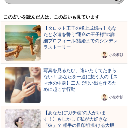
この占いを読んだ人は、この占いも見ています
【タロット王子の極上成婚占】あな
たと永遠を誓う“運命の王子様”の詳
細プロフィール/結婚までのシンデレ
ラストーリー
小松孝彰
写真を見るたび、逢いたくてたまら
ない！ あなたを一途に想う人の【ス
マホの中身】二人で思い出を作るた
めに起こす行動
小松孝彰
【あなたに“ガチ恋”の人がいま
す！】もしかして私が大好きな
「彼」？ 相手の目印/仕掛ける大胆