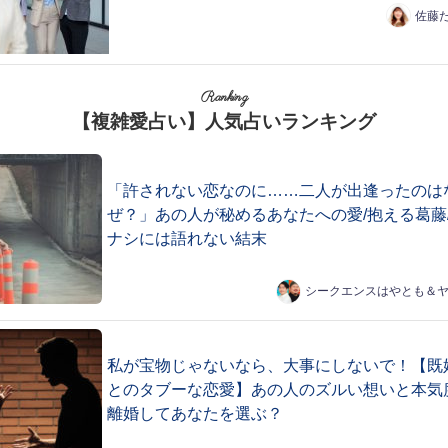
佐藤
Ranking
【複雑愛占い】人気占いランキング
「許されない恋なのに……二人が出逢ったのは
ぜ？」あの人が秘めるあなたへの愛/抱える葛藤
ナシには語れない結末
シークエンスはやとも＆
私が宝物じゃないなら、大事にしないで！【既
とのタブーな恋愛】あの人のズルい想いと本気
離婚してあなたを選ぶ？