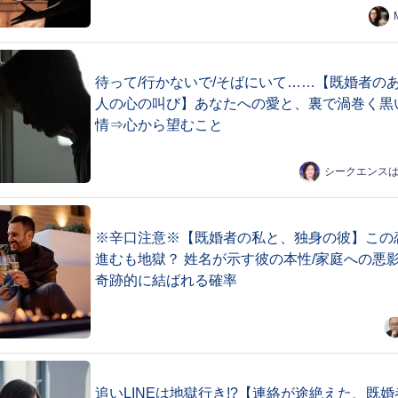
待って/行かないで/そばにいて……【既婚者の
人の心の叫び】あなたへの愛と、裏で渦巻く黒
情⇒心から望むこと
シークエンス
※辛口注意※【既婚者の私と、独身の彼】この
進むも地獄？ 姓名が示す彼の本性/家庭への悪影
奇跡的に結ばれる確率
追いLINEは地獄行き!?【連絡が途絶えた、既婚