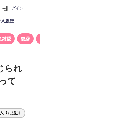
ログイン
購入履歴
複雑愛
復縁
タロット
じられ
って
入りに追加