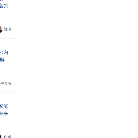
名判
護明
の内
解
はやとも
家庭
未来
白狐