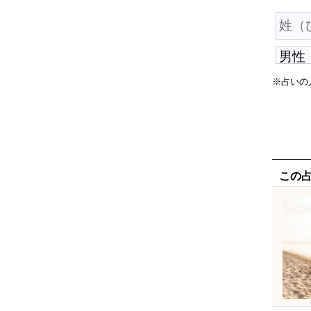
※占いの
この