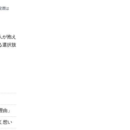
定歴は
人が抱え
る選択肢
理由」
く想い