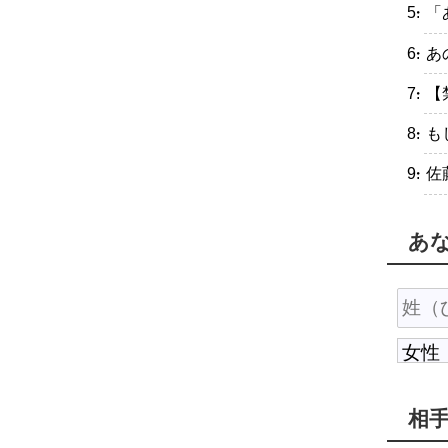
・「
・あ
・【
・も
・佐
あ
相