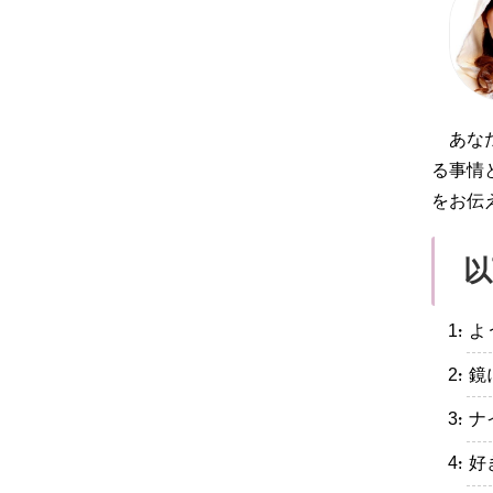
あな
る事情
をお伝
以
・よ
・鏡
・ナ
・好