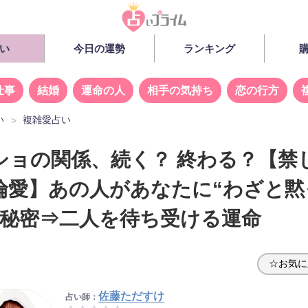
い
今日の運勢
ランキング
仕事
結婚
運命の人
相手の気持ち
恋の行方
い
複雑愛占い
ショの関係、続く？ 終わる？【禁
倫愛】あの人があなたに“わざと黙
”秘密⇒二人を待ち受ける運命
☆お気に
佐藤ただすけ
占い師：