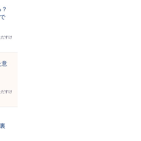
る？
場で
ただすけ
た意
ただすけ
で裏