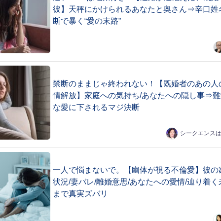
彼】天秤にかけられるあなたと奥さん⇒辛口姓
断で暴く“愛の末路”
禁断のままじゃ終われない！【既婚者のあの人
情解放】家庭への気持ち/あなたへの隠し事⇒難
な愛に下されるマジ決断
シークエンス
一人で悩まないで。【幽体が視る不倫愛】彼の
状況/妻バレ/離婚意思/あなたへの愛情/辿り着く
まで真実ズバリ