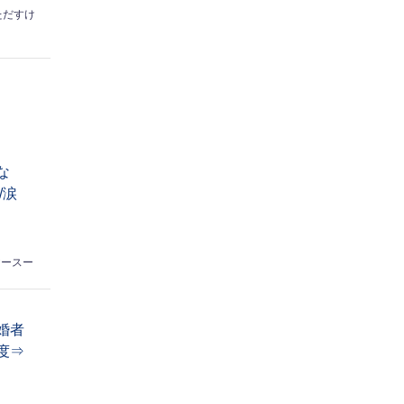
ただすけ
な
/涙
ヤースー
婚者
度⇒