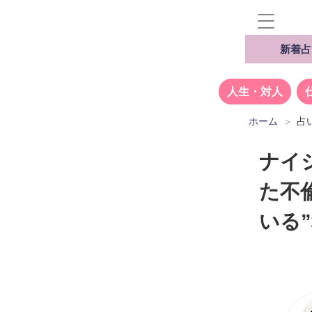
新着占
人生・対人
ホーム
占
ナイ
た不
いる