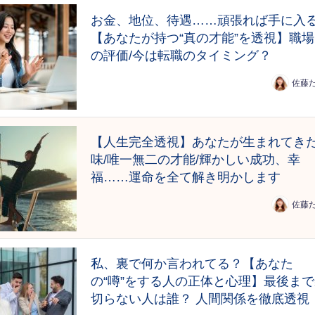
お金、地位、待遇……頑張れば手に入
【あなたが持つ“真の才能”を透視】職
の評価/今は転職のタイミング？
佐藤
【人生完全透視】あなたが生まれてき
味/唯一無二の才能/輝かしい成功、幸
福……運命を全て解き明かします
佐藤
私、裏で何か言われてる？【あなた
の“噂”をする人の正体と心理】最後ま
切らない人は誰？ 人間関係を徹底透視