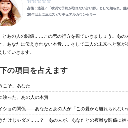
占術：透視／「横浜で予約が取れない占い師」として知られ、鑑
20年以上に及ぶスピリチュアルカウンセラー
たとあの人の関係……この恋の行方を視ていきましょう。あの
と、あなたに伝えきれない本音……そして二人の未来へと繋が
えしていきます。
下の項目を占えます
うこそ、あなた
に映った、あの人の本質
イショの関係――あなたとあの人が「この愛から離れられない
きだけじゃダメ……？ あの人が、あなたとの複雑な関係に抱