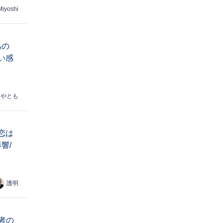
Miyoshi
あの
い感
はやとも
恋は
響/
護明
者の