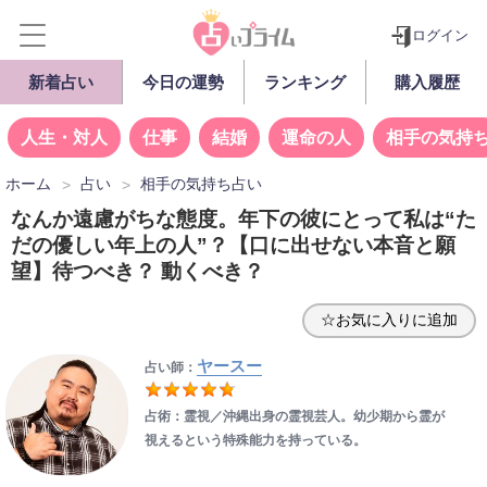
ログイン
新着占い
今日の運勢
ランキング
購入履歴
人生・対人
仕事
結婚
運命の人
相手の気持
ホーム
占い
相手の気持ち占い
なんか遠慮がちな態度。年下の彼にとって私は“た
だの優しい年上の人”？【口に出せない本音と願
望】待つべき？ 動くべき？
☆お気に入りに追加
ヤースー
占い師：
占術：霊視／沖縄出身の霊視芸人。幼少期から霊が
視えるという特殊能力を持っている。