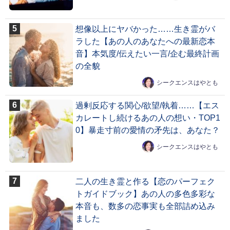
想像以上にヤバかった……生き霊がバ
ラした【あの人のあなたへの最新恋本
音】本気度/伝えたい一言/企む最終計画
の全貌
シークエンスはやとも
過剰反応する関心/欲望/執着……【エス
カレートし続けるあの人の想い・TOP1
0】暴走寸前の愛情の矛先は、あなた？
シークエンスはやとも
二人の生き霊と作る【恋のパーフェク
トガイドブック】あの人の多色多彩な
本音も、数多の恋事実も全部詰め込み
ました