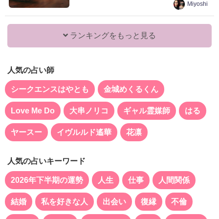
Miyoshi
ランキングをもっと見る
人気の占い師
シークエンスはやとも
金城めくるくん
Love Me Do
大串ノリコ
ギャル霊媒師
はる
ヤースー
イヴルルド遙華
花凛
人気の占いキーワード
2026年下半期の運勢
人生
仕事
人間関係
結婚
私を好きな人
出会い
復縁
不倫