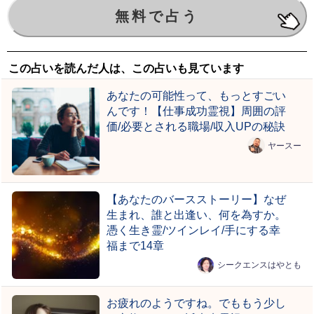
この占いを読んだ人は、この占いも見ています
あなたの可能性って、もっとすごい
んです！【仕事成功霊視】周囲の評
価/必要とされる職場/収入UPの秘訣
ヤースー
【あなたのバースストーリー】なぜ
生まれ、誰と出逢い、何を為すか。
憑く生き霊/ツインレイ/手にする幸
福まで14章
シークエンスはやとも
お疲れのようですね。でももう少し