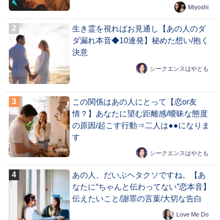
Miyoshi
生き霊を視ればお見通し【あの人のダ
ダ漏れ本音◆10連発】秘めた想い/抱く
決意
シークエンスはやとも
この関係はあの人にとって【恋or友
情？】あなたに望む距離感/曖昧な態度
の原因/起こす行動⇒二人は●●になりま
す
シークエンスはやとも
あの人、だいぶヘタクソですね。【あ
なたに“ちゃんと伝わってない”恋本音】
伝えたいこと/謝罪の言葉/大切な告白
Love Me Do