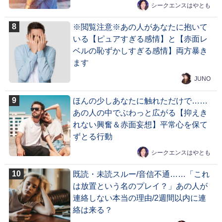
シークエンスはやとも
※閲覧注意※あの人があなたに抱いて
いる【ピュアすぎる感情】と【赤面レ
ベルの恥ずかしすぎる感情】両方暴き
ます
JUNO
ほんの少しあなたに触れただけで……
あの人の中でぶわっと広がる【抑えき
れない興奮＆赤面妄想】平常心を保て
ずとる行動
シークエンスはやとも
既読・未読スルー/音信不通……「これ
は放置という名のプレイ？」あの人が
連絡しない本当の理由/2週間以内に連
絡は来る？