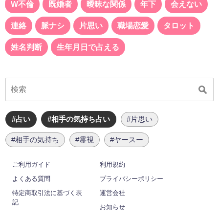
W不倫
既婚者
曖昧な関係
年下
会えない
連絡
脈ナシ
片思い
職場恋愛
タロット
姓名判断
生年月日で占える
#占い
#相手の気持ち占い
#片思い
#相手の気持ち
#霊視
#ヤースー
ご利用ガイド
利用規約
よくある質問
プライバシーポリシー
特定商取引法に基づく表
運営会社
記
お知らせ