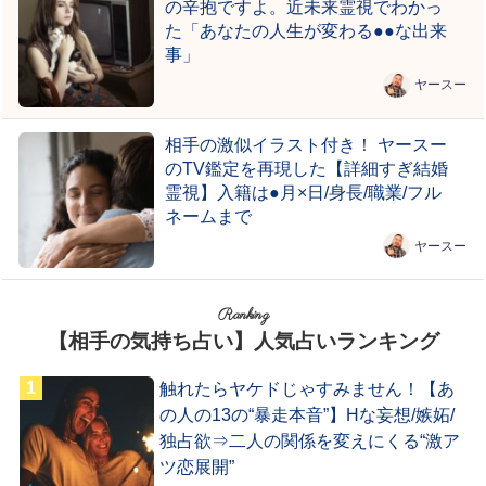
の辛抱ですよ。近未来霊視でわかっ
た「あなたの人生が変わる●●な出来
事」
ヤースー
相手の激似イラスト付き！ ヤースー
のTV鑑定を再現した【詳細すぎ結婚
霊視】入籍は●月×日/身長/職業/フル
ネームまで
ヤースー
Ranking
【相手の気持ち占い】人気占いランキング
触れたらヤケドじゃすみません！【あ
の人の13の“暴走本音”】Hな妄想/嫉妬/
独占欲⇒二人の関係を変えにくる“激ア
ツ恋展開”