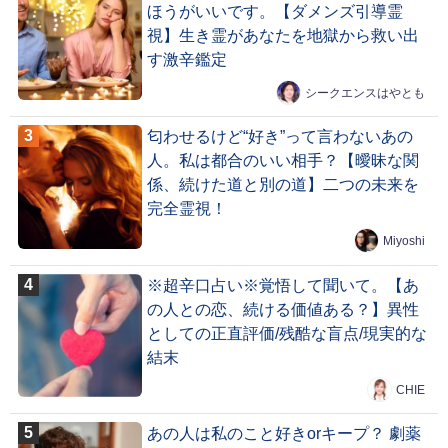
ほうがいいです。【ダメンズ引導霊
視】生き霊があなたを地獄から救い出
す激辛鑑定
シークエンスはやとも
匂わせるけど“好き”って言わないあの
人。私は都合のいい相手？【曖昧な関
係、続けた道と別の道】二つの未来を
完全霊視！
Miyoshi
※超辛口占い※覚悟して聞いて。【あ
の人との恋、続ける価値ある？】異性
としての正直評価/残酷な盲点/現実的な
結末
CHIE
あの人は私のこと好きorキープ？ 劇薬