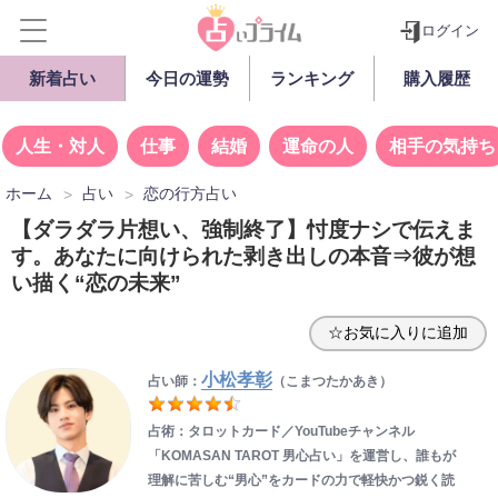
ログイン
新着占い
今日の運勢
ランキング
購入履歴
人生・対人
仕事
結婚
運命の人
相手の気持ち
ホーム
占い
恋の行方占い
【ダラダラ片想い、強制終了】忖度ナシで伝えま
す。あなたに向けられた剥き出しの本音⇒彼が想
い描く“恋の未来”
☆お気に入りに追加
小松孝彰
占い師：
（こまつたかあき）
占術：タロットカード／YouTubeチャンネル
「KOMASAN TAROT 男心占い」を運営し、誰もが
理解に苦しむ“男心”をカードの力で軽快かつ鋭く読