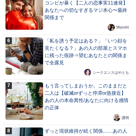
コンビが暴く【二人の恋事実11連発】
あなたへの切なすぎるマジ本心〜最終
関係まで
Miyoshi
「私を誘う予定はある？」「いつ顔を
見たくなる？」あの人の部屋とスマホ
に残った痕跡⇒望むあなたとの関係ま
で全露見
シークエンスはやとも
もう言ってしまおうか。このままだと
二人は【破滅orずっと停滞or急接近】
あの人の本命異性/あなたに向ける感情
の正体
護明
ずっと現状維持が続く関係……あの人