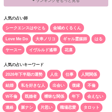
ランキングをもっと見る
人気の占い師
シークエンスはやとも
金城めくるくん
Love Me Do
大串ノリコ
ギャル霊媒師
はる
ヤースー
イヴルルド遙華
花凛
人気の占いキーワード
2026年下半期の運勢
人生
仕事
人間関係
結婚
私を好きな人
出会い
復縁
不倫
W不倫
既婚者
曖昧な関係
年下
会えない
連絡
脈ナシ
片思い
職場恋愛
タロット