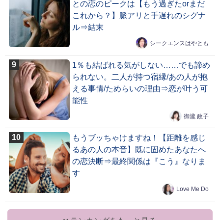
との恋のピークは【もう過ぎたorまだ
これから？】脈アリと手遅れのシグナ
ル⇒結末
シークエンスはやとも
1％も結ばれる気がしない……でも諦め
られない。二人が持つ宿縁/あの人が抱
える事情/ためらいの理由⇒恋が叶う可
能性
御瀧 政子
もうブッちゃけますね！【距離を感じ
るあの人の本音】既に固めたあなたへ
の恋決断⇒最終関係は『こう』なりま
す
Love Me Do