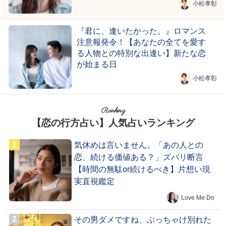
小松孝彰
『君に、逢いたかった。』ロマンス
注意報発令！【あなたの全てを愛す
る人物との特別な出逢い】新たな恋
が始まる日
小松孝彰
Ranking
【恋の行方占い】人気占いランキング
気休めは言いません。「あの人との
恋、続ける価値ある？」ズバリ断言
【時間の無駄or続けるべき】片想い現
実直視鑑定
Love Me Do
その男ダメですね、ぶっちゃけ別れた