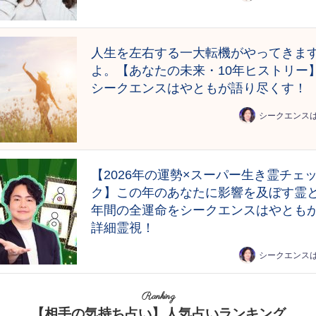
人生を左右する一大転機がやってきま
よ。【あなたの未来・10年ヒストリー
シークエンスはやともが語り尽くす！
シークエンス
【2026年の運勢×スーパー生き霊チェ
ク】この年のあなたに影響を及ぼす霊と
年間の全運命をシークエンスはやとも
詳細霊視！
シークエンス
Ranking
【相手の気持ち占い】人気占いランキング