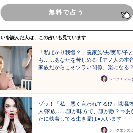
占いを読んだ人は、この占いも見ています
「私ばかり我慢？」義家族/夫/実母/子
も……あなたを苦しめる【アノ人の本
家族だからこそツラい関係、楽になる
シークエンス
ゾッ！「私、悪く言われてる!?」職場/
人/家族……誰が味方で、誰が敵？⇒あ
たに執着してる生き霊は●人います
シークエンス