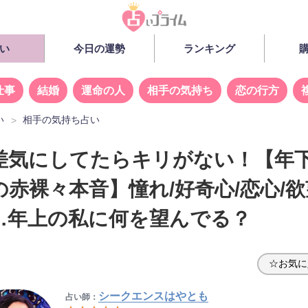
い
今日の運勢
ランキング
仕事
結婚
運命の人
相手の気持ち
恋の行方
い
相手の気持ち占い
差気にしてたらキリがない！【年
の赤裸々本音】憧れ/好奇心/恋心/欲
…年上の私に何を望んでる？
☆お気に
シークエンスはやとも
占い師：