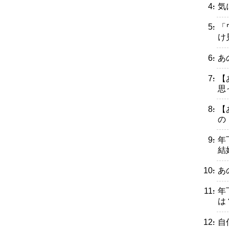
・気
・「
け
・あ
・【
思
・【
の
・年
結
・あ
・年
は
・自