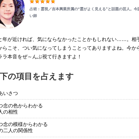
占術：霊視／吉本興業所属の“霊がよく見える”と話題の芸人。今
い師
と年が近ければ、気にならなかったことかもしれない……。相
からこそ、つい気になってしまうことってありますよね。今か
ララ本音をぜ～んぶ視て行きますよ！
下の項目を占えます
あいさつ
つ念の色からわかる
人の相性
つ念の模様からわかる
の二人の関係性