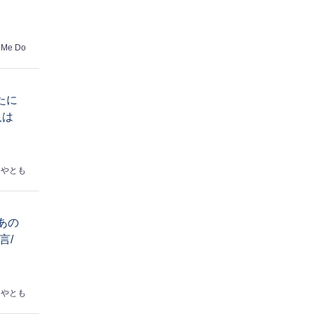
 Me Do
たに
人は
はやとも
あの
言/
はやとも