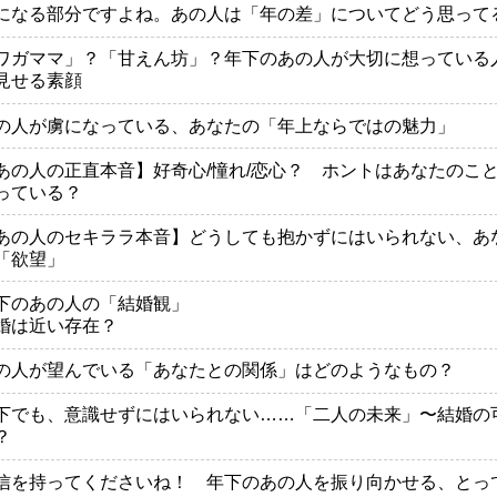
になる部分ですよね。あの人は「年の差」についてどう思って
ワガママ」？「甘えん坊」？年下のあの人が大切に想っている
見せる素顔
の人が虜になっている、あなたの「年上ならではの魅力」
あの人の正直本音】好奇心/憧れ/恋心？ ホントはあなたのこ
っている？
あの人のセキララ本音】どうしても抱かずにはいられない、あ
「欲望」
下のあの人の「結婚観」
婚は近い存在？
の人が望んでいる「あなたとの関係」はどのようなもの？
下でも、意識せずにはいられない……「二人の未来」〜結婚の
？
信を持ってくださいね！ 年下のあの人を振り向かせる、とっ