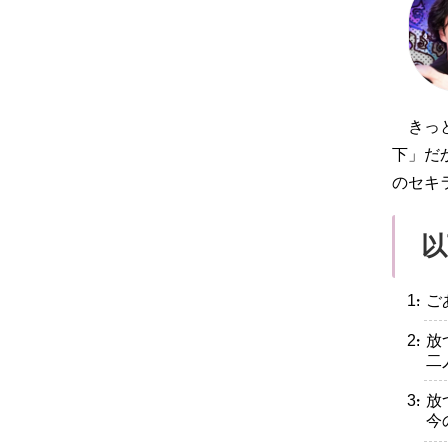
きっ
下」だ
のセキ
以
・ご
・放
二
・放
今