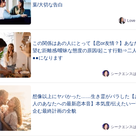
葉/大切な告白
Love
この関係はあの人にとって【恋or友情？】あな
望む距離感/曖昧な態度の原因/起こす行動⇒二
●●になります
シークエンス
想像以上にヤバかった……生き霊がバラした【
人のあなたへの最新恋本音】本気度/伝えたい一
企む最終計画の全貌
シークエンス