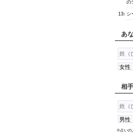
の
・シ
あ
相
※占いの