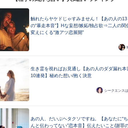
触れたらヤケドじゃすみません！【あの人の13
の“暴走本音”】Hな妄想/嫉妬/独占欲⇒二人の関
変えにくる“激アツ恋展開”
生き霊を視ればお見通し【あの人のダダ漏れ本
10連発】秘めた想い/抱く決意
シークエンス
あの人、だいぶヘタクソですね。【あなたに“
んと伝わってない”恋本音】伝えたいこと/謝罪