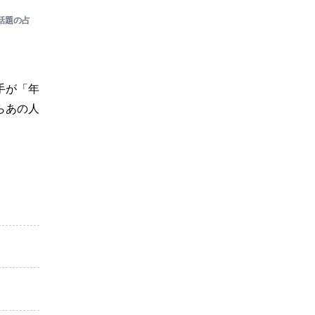
話題の占
手が「年
らあの人