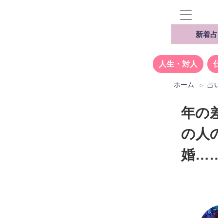
新着占
人生・対人
ホーム
占
年の
の人
婚…