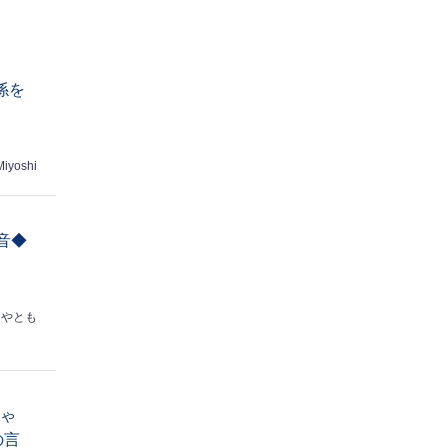
係を
Miyoshi
音◆
はやとも
ちゃ
の言