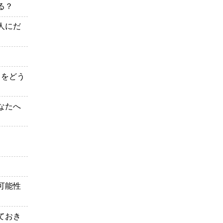
る？
人にだ
とをどう
なたへ
可能性
ておき