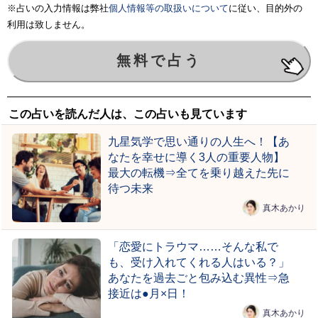
※占いの入力情報は弊社
個人情報等の取扱いについて
に従い、目的外の
利用は致しません。
この占いを読んだ人は、この占いも見ています
九星気学で思い通りの人生へ！【あ
なたを幸せに導く3人の重要人物】
最大の転機⇒全てを乗り越えた先に
待つ未来
真木あかり
「恋愛にトラウマ……そんな私で
も、受け入れてくれる人はいる？」
あなたを過去ごと包み込む異性⇒急
接近は●月×日！
真木あかり