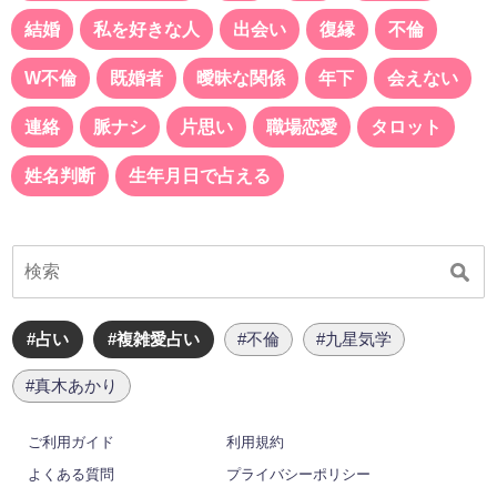
結婚
私を好きな人
出会い
復縁
不倫
W不倫
既婚者
曖昧な関係
年下
会えない
連絡
脈ナシ
片思い
職場恋愛
タロット
姓名判断
生年月日で占える
#占い
#複雑愛占い
#不倫
#九星気学
#真木あかり
ご利用ガイド
利用規約
よくある質問
プライバシーポリシー