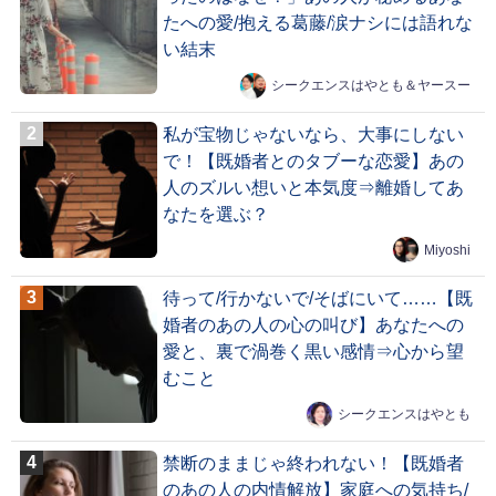
たへの愛/抱える葛藤/涙ナシには語れな
い結末
シークエンスはやとも＆ヤースー
私が宝物じゃないなら、大事にしない
で！【既婚者とのタブーな恋愛】あの
人のズルい想いと本気度⇒離婚してあ
なたを選ぶ？
Miyoshi
待って/行かないで/そばにいて……【既
婚者のあの人の心の叫び】あなたへの
愛と、裏で渦巻く黒い感情⇒心から望
むこと
シークエンスはやとも
禁断のままじゃ終われない！【既婚者
のあの人の内情解放】家庭への気持ち/