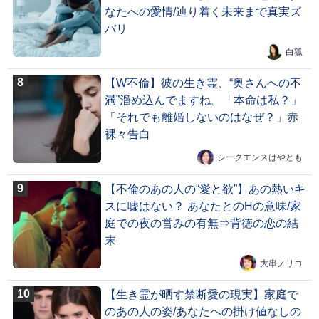
なたへの愛情/辿り着く未来まで真実ズ
バリ
白狐
【W不倫】彼の生き霊、“奥さんへの不
満”溜め込んでますね。「本命は私？」
「それでも離婚しないのはなぜ？」赤
裸々告白
シークエンスはやとも
【不倫のあの人の“愛と欲”】あの熱いキ
スに嘘はない？ あなたとのHの意味/家
庭での夜の営みの有無⇒背徳の恋の結
末
大串ノリコ
【生き霊が晒す禁断愛の現実】家庭で
のあの人の姿/あなたへの掛け値なしの