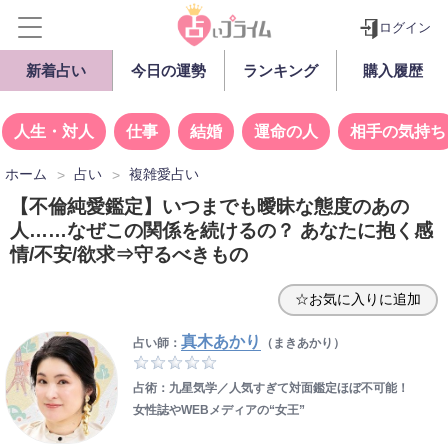
ログイン
新着占い
今日の運勢
ランキング
購入履歴
人生・対人
仕事
結婚
運命の人
相手の気持ち
ホーム
占い
複雑愛占い
【不倫純愛鑑定】いつまでも曖昧な態度のあの
人……なぜこの関係を続けるの？ あなたに抱く感
情/不安/欲求⇒守るべきもの
☆お気に入りに追加
真木あかり
占い師：
（まきあかり）
占術：九星気学／人気すぎて対面鑑定ほぼ不可能！
女性誌やWEBメディアの“女王”