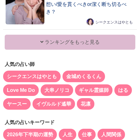
想い/愛を貫くべきor潔く断ち切るべ
き？
シークエンスはやとも
ランキングをもっと見る
人気の占い師
シークエンスはやとも
金城めくるくん
Love Me Do
大串ノリコ
ギャル霊媒師
はる
ヤースー
イヴルルド遙華
花凛
人気の占いキーワード
2026年下半期の運勢
人生
仕事
人間関係