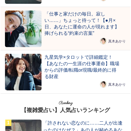
「仕事と家だけの毎日。寂し
い……」ちょっと待って！【●月×
日、あなたに運命の人が現れます】
捧げられる“約束の言葉”
真木あかり
九星気学×タロットで詳細鑑定！
【あなたの一生涯の仕事運命】職場
からの評価/転職or現職/最終的に得
る財産
真木あかり
Ranking
【複雑愛占い】人気占いランキング
「許されない恋なのに……二人が出逢
ったのはなぜ？」あの人が秘めるあな