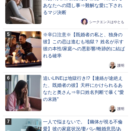
あなたへの隠し事⇒難解な愛に下され
るマジ決断
シークエンスはやとも
※辛口注意※【既婚者の私と、独身の
彼】この恋は進むも地獄？ 姓名が示す
彼の本性/家庭への悪影響/奇跡的に結ば
れる確率
護明
追いLINEは地獄行き!?【連絡が途絶え
た、既婚者の彼】天秤にかけられるあ
なたと奥さん⇒辛口姓名判断で暴く“愛
の末路”
護明
一人で悩まないで。【幽体が視る不倫
愛】彼の家庭状況/妻バレ/離婚意思/あ