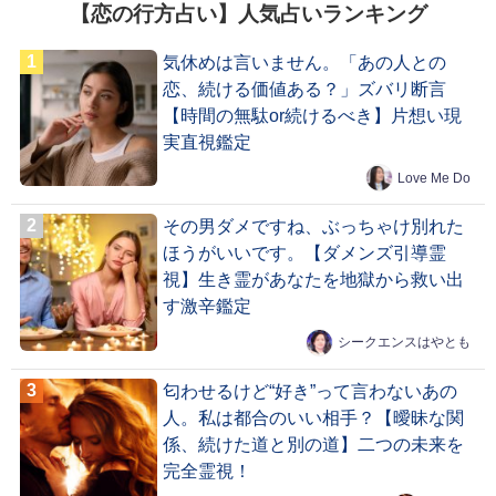
【恋の行方占い】人気占いランキング
気休めは言いません。「あの人との
恋、続ける価値ある？」ズバリ断言
【時間の無駄or続けるべき】片想い現
実直視鑑定
Love Me Do
その男ダメですね、ぶっちゃけ別れた
ほうがいいです。【ダメンズ引導霊
視】生き霊があなたを地獄から救い出
す激辛鑑定
シークエンスはやとも
匂わせるけど“好き”って言わないあの
人。私は都合のいい相手？【曖昧な関
係、続けた道と別の道】二つの未来を
完全霊視！