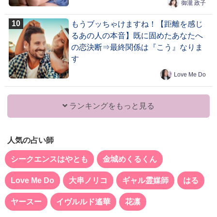
御瀧 政子
もうブッちゃけますね！【距離を感じ
るあの人の本音】既に固めたあなたへ
の恋決断⇒最終関係は『こう』なりま
す
Love Me Do
ランキングをもっと見る
人気の占い師
シークエンスはやとも
金城めくるくん
Love Me Do
大串ノリコ
ギャル霊媒師
はる
ヤースー
イヴルルド遙華
花凛