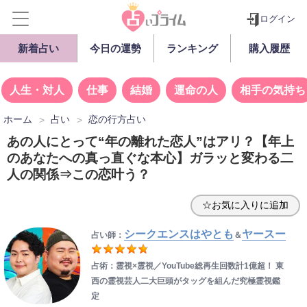
ログイン
新着占い
今日の運勢
ランキング
購入履歴
人生・対人
仕事
結婚
運命の人
相手の気持ち
ホーム
占い
恋の行方占い
あの人にとって“年の離れた恋人”はアリ？【年上
のあなたへの真っ直ぐな本心】ガラッと変わる二
人の関係⇒この恋叶う？
☆お気に入りに追加
シークエンスはやとも
ヤースー
占い師：
＆
占術：霊視×霊視／YouTube総再生回数計1億超！ 東
西の霊視芸人二大巨頭がタッグを組んだ究極霊視鑑
定