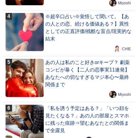
Miyoshi
※超辛口占い※覚悟して聞いて。【あ
の人との恋、続ける価値ある？】異性
としての正直評価/残酷な盲点/現実的な
結末
CHIE
あの人は私のこと好きorキープ？ 劇薬
コンビが暴く【二人の恋事実11連発】
あなたへの切なすぎるマジ本心〜最終
関係まで
Miyoshi
「私を誘う予定はある？」「いつ顔を
見たくなる？」あの人の部屋とスマホ
に残った痕跡⇒望むあなたとの関係ま
で全露見