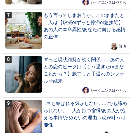
シークエンスはやとも
もう言ってしまおうか。このままだと
二人は【破滅orずっと停滞or急接近】
あの人の本命異性/あなたに向ける感情
の正体
護明
ずっと現状維持が続く関係……あの人
との恋のピークは【もう過ぎたorまだ
これから？】脈アリと手遅れのシグナ
ル⇒結末
シークエンスはやとも
1％も結ばれる気がしない……でも諦め
られない。二人が持つ宿縁/あの人が抱
える事情/ためらいの理由⇒恋が叶う可
能性