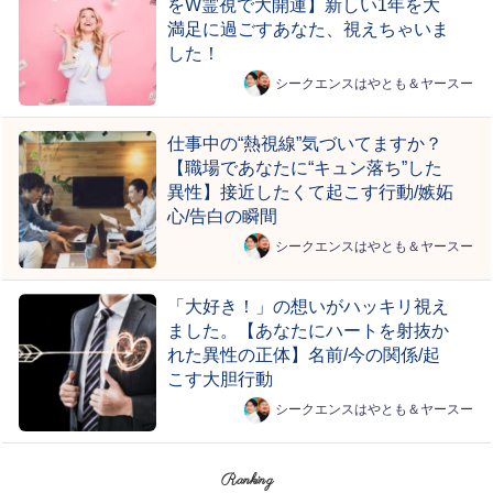
をW霊視で大開運】新しい1年を大
満足に過ごすあなた、視えちゃいま
した！
シークエンスはやとも＆ヤースー
仕事中の“熱視線”気づいてますか？
【職場であなたに“キュン落ち”した
異性】接近したくて起こす行動/嫉妬
心/告白の瞬間
シークエンスはやとも＆ヤースー
「大好き！」の想いがハッキリ視え
ました。【あなたにハートを射抜か
れた異性の正体】名前/今の関係/起
こす大胆行動
シークエンスはやとも＆ヤースー
Ranking