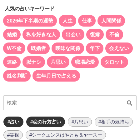
人気の占いキーワード
2026年下半期の運勢
人生
仕事
人間関係
結婚
私を好きな人
出会い
復縁
不倫
W不倫
既婚者
曖昧な関係
年下
会えない
連絡
脈ナシ
片思い
職場恋愛
タロット
姓名判断
生年月日で占える
#占い
#恋の行方占い
#片思い
#相手の気持ち
#霊視
#シークエンスはやとも＆ヤースー