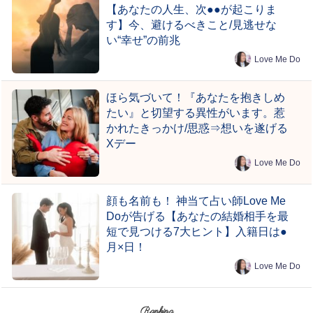
【あなたの人生、次●●が起こりま
す】今、避けるべきこと/見逃せな
い“幸せ”の前兆
Love Me Do
ほら気づいて！『あなたを抱きしめ
たい』と切望する異性がいます。惹
かれたきっかけ/思惑⇒想いを遂げる
Xデー
Love Me Do
顔も名前も！ 神当て占い師Love Me
Doが告げる【あなたの結婚相手を最
短で見つける7大ヒント】入籍日は●
月×日！
Love Me Do
Ranking