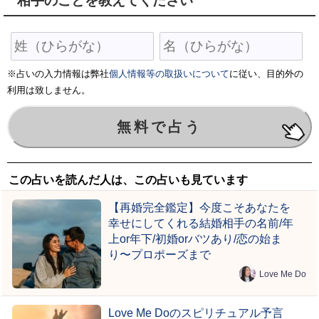
相手のことを教えてください
※占いの入力情報は弊社
個人情報等の取扱いについて
に従い、目的外の
利用は致しません。
この占いを読んだ人は、この占いも見ています
【再婚完全鑑定】今度こそあなたを
幸せにしてくれる結婚相手の名前/年
上or年下/初婚orバツあり/恋の始ま
り〜プロポーズまで
Love Me Do
Love Me Doのスピリチュアル予言