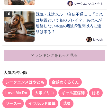
シークエンスはやとも
既読・未読スルー/音信不通……「これ
は放置という名のプレイ？」あの人が
連絡しない本当の理由/2週間以内に連
絡は来る？
Miyoshi
ランキングをもっと見る
人気の占い師
シークエンスはやとも
金城めくるくん
Love Me Do
大串ノリコ
ギャル霊媒師
はる
ヤースー
イヴルルド遙華
花凛