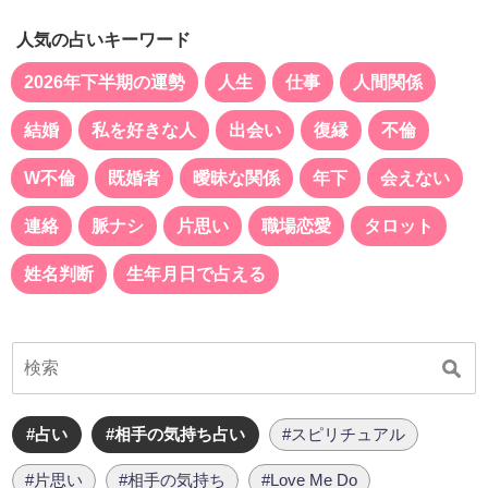
人気の占いキーワード
2026年下半期の運勢
人生
仕事
人間関係
結婚
私を好きな人
出会い
復縁
不倫
W不倫
既婚者
曖昧な関係
年下
会えない
連絡
脈ナシ
片思い
職場恋愛
タロット
姓名判断
生年月日で占える
#占い
#相手の気持ち占い
#スピリチュアル
#片思い
#相手の気持ち
#Love Me Do