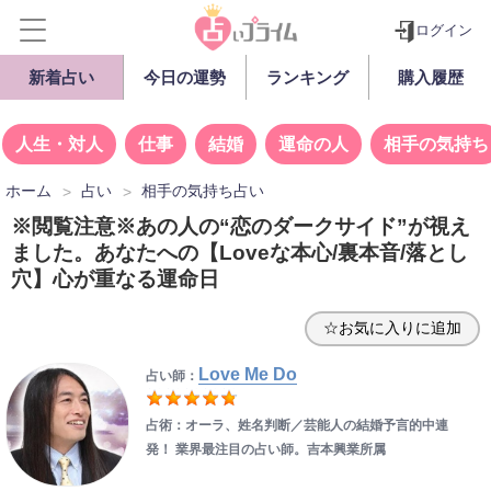
ログイン
新着占い
今日の運勢
ランキング
購入履歴
人生・対人
仕事
結婚
運命の人
相手の気持ち
ホーム
占い
相手の気持ち占い
※閲覧注意※あの人の“恋のダークサイド”が視え
ました。あなたへの【Loveな本心/裏本音/落とし
穴】心が重なる運命日
☆お気に入りに追加
Love Me Do
占い師：
占術：オーラ、姓名判断／
芸能人の結婚予言的中連
発！ 業界最注目の占い師。吉本興業所属