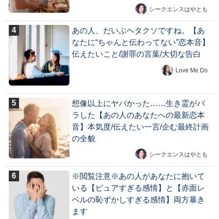
シークエンスはやとも
あの人、だいぶヘタクソですね。【あ
なたに“ちゃんと伝わってない”恋本音】
伝えたいこと/謝罪の言葉/大切な告白
Love Me Do
想像以上にヤバかった……生き霊がバ
ラした【あの人のあなたへの最新恋本
音】本気度/伝えたい一言/企む最終計画
の全貌
シークエンスはやとも
※閲覧注意※あの人があなたに抱いて
いる【ピュアすぎる感情】と【赤面レ
ベルの恥ずかしすぎる感情】両方暴き
ます