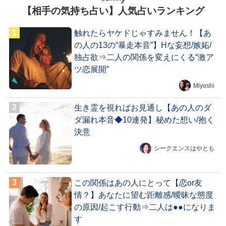
【相手の気持ち占い】人気占いランキング
触れたらヤケドじゃすみません！【あ
の人の13の“暴走本音”】Hな妄想/嫉妬/
独占欲⇒二人の関係を変えにくる“激ア
ツ恋展開”
Miyoshi
生き霊を視ればお見通し【あの人のダ
ダ漏れ本音◆10連発】秘めた想い/抱く
決意
シークエンスはやとも
この関係はあの人にとって【恋or友
情？】あなたに望む距離感/曖昧な態度
の原因/起こす行動⇒二人は●●になりま
す