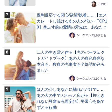
JUNO
過剰反応する関心/欲望/執着……【エス
カレートし続けるあの人の想い・TOP1
0】暴走寸前の愛情の矛先は、あなた？
シークエンスはやとも
二人の生き霊と作る【恋のパーフェク
トガイドブック】あの人の多色多彩な
本音も、数多の恋事実も全部詰め込み
ました
シークエンスはやとも
ほんの少しあなたに触れただけで……
あの人の中でぶわっと広がる【抑えき
れない興奮＆赤面妄想】平常心を保て
ずとる行動