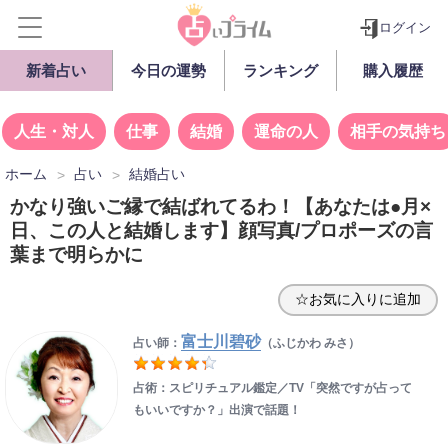
ログイン
新着占い
今日の運勢
ランキング
購入履歴
人生・対人
仕事
結婚
運命の人
相手の気持ち
ホーム
占い
結婚占い
かなり強いご縁で結ばれてるわ！【あなたは●月×
日、この人と結婚します】顔写真/プロポーズの言
葉まで明らかに
☆お気に入りに追加
富士川碧砂
占い師：
（ふじかわ みさ）
占術：スピリチュアル鑑定／TV「突然ですが占って
もいいですか？」出演で話題！