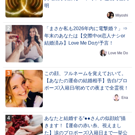
明
Miyoshi
「まさか私も2026年内に電撃婚？」⇒
年末のあなたは【交際中or恋人ナシor
結婚済み】Love Me Doが予言！
Love Me Do
この顔、フルネームを覚えておいて。
【あなたの運命の結婚相手】告白/プロ
ポーズ/入籍日/初めての夜まで全霊視！
Ena
あなたと結婚する“●●さんの似顔絵”描
きます！【運命の赤い糸、視えまし
た】涙のプロポーズ/入籍日まで一挙公