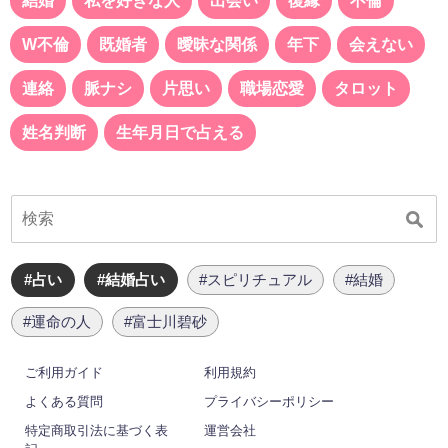
結婚
私を好きな人
出会い
復縁
不倫
W不倫
既婚者
曖昧な関係
年下
会えない
連絡
脈ナシ
片思い
職場恋愛
タロット
姓名判断
生年月日で占える
#占い
#結婚占い
#スピリチュアル
#結婚
#運命の人
#富士川碧砂
ご利用ガイド
利用規約
よくある質問
プライバシーポリシー
特定商取引法に基づく表
運営会社