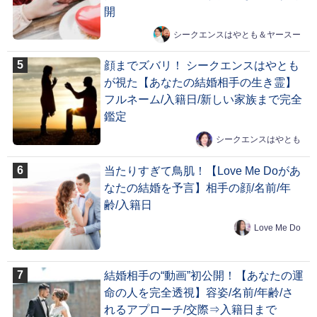
開
シークエンスはやとも＆ヤースー
顔までズバリ！ シークエンスはやとも
が視た【あなたの結婚相手の生き霊】
フルネーム/入籍日/新しい家族まで完全
鑑定
シークエンスはやとも
当たりすぎて鳥肌！【Love Me Doがあ
なたの結婚を予言】相手の顔/名前/年
齢/入籍日
Love Me Do
結婚相手の“動画”初公開！【あなたの運
命の人を完全透視】容姿/名前/年齢/さ
れるアプローチ/交際⇒入籍日まで