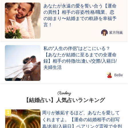
あなたが永遠の愛を誓い合う【運命
の異性】相手の容姿/性格/職業、恋
の始まり〜結婚までの軌跡を幸福予
言！
紫月翔薫
私の“人生の伴侶”はどこにいる？
【あなたが結婚に至るまでの全運命
録】相手の特徴/出逢い/交際/入籍日/
夫婦生活
BeBe
Ranking
【結婚占い】人気占いランキング
周りが嫉妬するほど、あなたを愛して
くれますよ。【運命の結婚相手の顔写
真/名前/入籍日】ペアリング霊視で全判