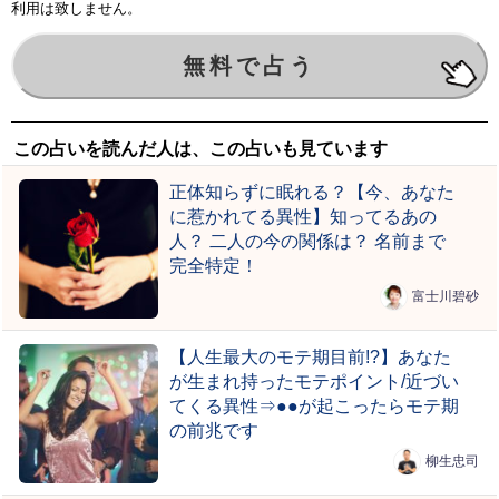
利用は致しません。
この占いを読んだ人は、この占いも見ています
正体知らずに眠れる？【今、あなた
に惹かれてる異性】知ってるあの
人？ 二人の今の関係は？ 名前まで
完全特定！
富士川碧砂
【人生最大のモテ期目前!?】あなた
が生まれ持ったモテポイント/近づい
てくる異性⇒●●が起こったらモテ期
の前兆です
柳生忠司