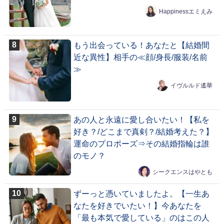
Happinessエミえみ
もう出会っている！あなたと【結婚間
近な異性】相手の≪顔/身長/服装/名前
≫
イヴルルド遙華
あの人と永遠に愛し合いたい！【私を
好き？/どこまで真剣？/結婚考えた？】
運命のプロポーズ⇒その結婚指輪は誰
のモノ？
シークエンスはやとも
ずーっと憑いていましたよ。【一生あ
なたを好きでいたい！】今あなたを
「最も本気で愛している」のはこの人