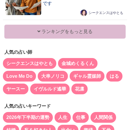
です
シークエンスはやとも
ランキングをもっと見る
人気の占い師
シークエンスはやとも
金城めくるくん
Love Me Do
大串ノリコ
ギャル霊媒師
はる
ヤースー
イヴルルド遙華
花凛
人気の占いキーワード
2026年下半期の運勢
人生
仕事
人間関係