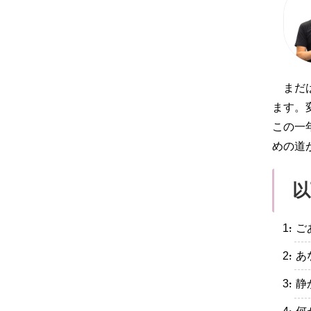
まだ
ます。
この一
めの道
以
・ご
・あ
・静