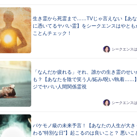
生き霊から死霊まで……TVじゃ言えない【あ
に憑いてるヤバい霊】をシークエンスはやとも
ことんチェック！
シークエンス
「なんだか疲れる」それ、誰かの生き霊のせい
も？【あなたを陰で笑う人/妬み/呪い/執着……
ジでヤバい人間関係霊視
シークエンス
バケモノ級の未来予言！【あなたの人生が大き
わる“特別な日”】起こるのは良いこと？ 悪いこ