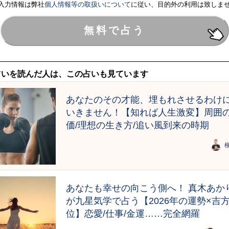
入力情報は弊社
個人情報等の取扱いについて
に従い、目的外の利用は致しま
占いを読んだ人は、この占いも見ています
あなたのその才能、埋もれさせるわけ
いきません！【知れば人生激変】周囲
価/理想の生き方/追い風到来の時期
あなたも幸せの向こう側へ！ 真木あか
が九星気学で占う【2026年の運勢×吉
位】恋愛/仕事/金運……完全網羅