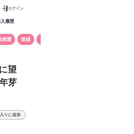
ログイン
購入履歴
複雑愛
復縁
タロット
当に望
年芽
入りに追加