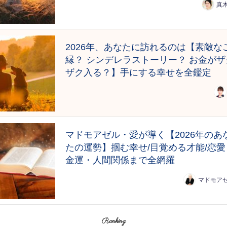
真
2026年、あなたに訪れるのは【素敵な
縁？ シンデレラストーリー？ お金がザ
ザク入る？】手にする幸せを全鑑定
マドモアゼル・愛が導く【2026年のあ
たの運勢】掴む幸せ/目覚める才能/恋愛
金運・人間関係まで全網羅
マドモア
Ranking