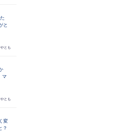
なた
がと
はやとも
か
】マ
はやとも
く変
と？