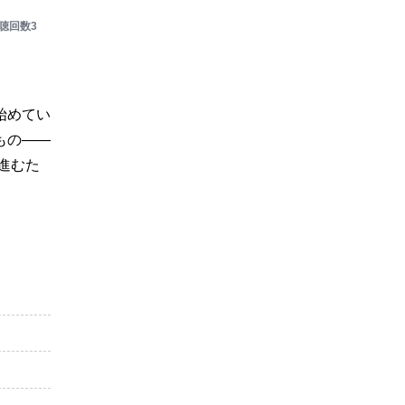
聴回数3
始めてい
もの――
進むた