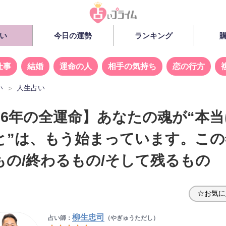
い
今日の運勢
ランキング
仕事
結婚
運命の人
相手の気持ち
恋の行方
い
人生占い
026年の全運命】あなたの魂が“本
と”は、もう始まっています。この
もの/終わるもの/そして残るもの
☆お気に
柳生忠司
占い師：
（やぎゅうただし）