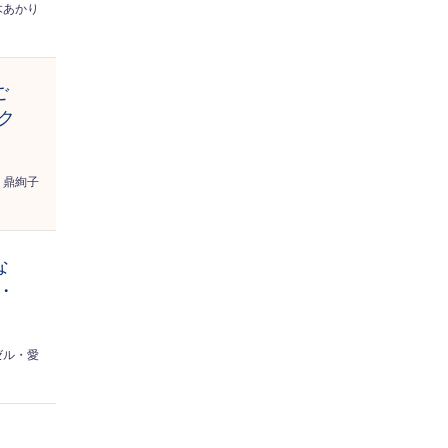
木あかり
ご
ク
鼎絢子
な
・
ゼル・愛