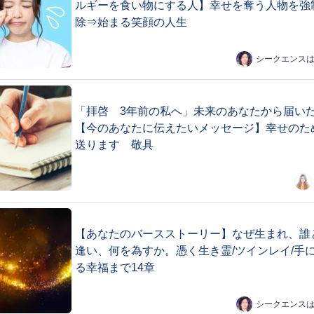
ルギーを食い物にする人】幸せを奪う人物を強
除⇒始まる笑顔の人生
シークエンス
「拝啓 3年前の私へ」未来のあなたから届い
【今のあなたに伝えたいメッセージ】幸せのた
送ります 敬具
【あなたのバースストーリー】なぜ生まれ、誰
逢い、何を為すか。憑く生き霊/ツインレイ/手
る幸福まで14章
シークエンス