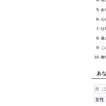
・何
・あ
・心
・仕
・過
・こ
・柳
あ