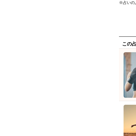
※占いの
この