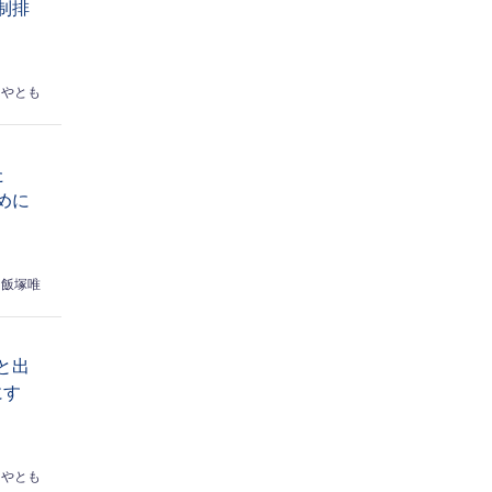
制排
はやとも
た
めに
飯塚唯
と出
にす
はやとも