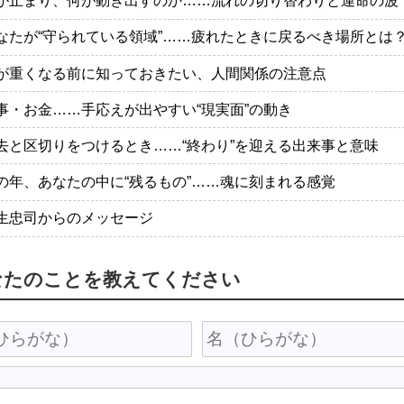
が止まり、何が動き出すのか……流れの切り替わりと運命の波
なたが“守られている領域”……疲れたときに戻るべき場所とは
が重くなる前に知っておきたい、人間関係の注意点
事・お金……手応えが出やすい“現実面”の動き
去と区切りをつけるとき……“終わり”を迎える出来事と意味
の年、あなたの中に“残るもの”……魂に刻まれる感覚
生忠司からのメッセージ
なたのことを教えてください