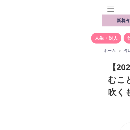
新着占
人生・対人
ホーム
占
【2
むこ
吹く