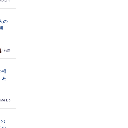
めの心々
人の
朝、
花凛
の相
、あ
 Me Do
夜の