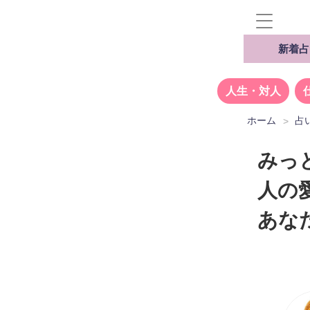
新着占
人生・対人
ホーム
占
みっ
人の
あな