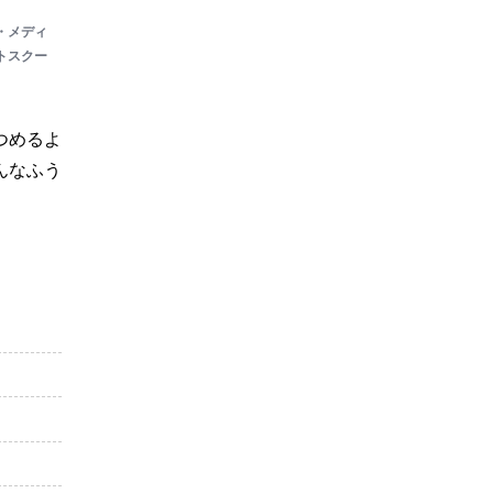
・メディ
トスクー
つめるよ
んなふう