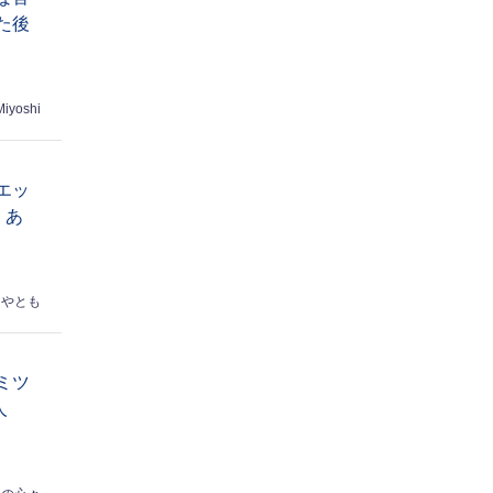
た後
Miyoshi
エッ
 あ
はやとも
ミツ
人