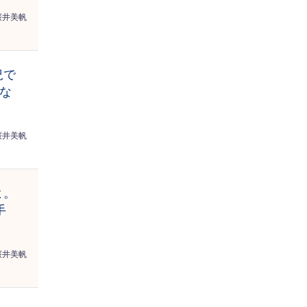
桜井美帆
況で
あな
桜井美帆
よ。
手
桜井美帆