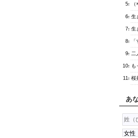
・（
・生
・生
・「
・二
・も
・桜
あ