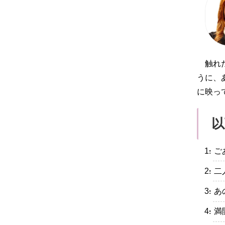
触れ
うに、
に映っ
以
・ご
・二
・あ
・満