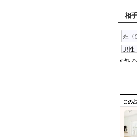
相
※占いの
この