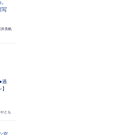
わ。
顔写
桜井美帆
●過
ン】
はやとも
な官