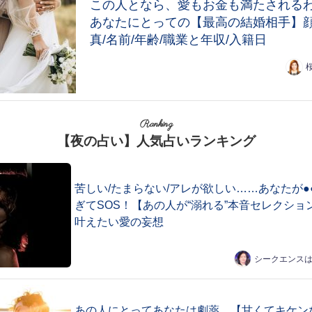
この人となら、愛もお金も満たされる
あなたにとっての【最高の結婚相手】
真/名前/年齢/職業と年収/入籍日
Ranking
【夜の占い】人気占いランキング
苦しい/たまらない/アレが欲しい……あなたが●
ぎてSOS！【あの人が“溺れる”本音セレクショ
叶えたい愛の妄想
シークエンス
あの人にとってあなたは劇薬。【甘くてキケン