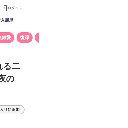
ログイン
購入履歴
複雑愛
復縁
タロット
れる二
夜の
入りに追加