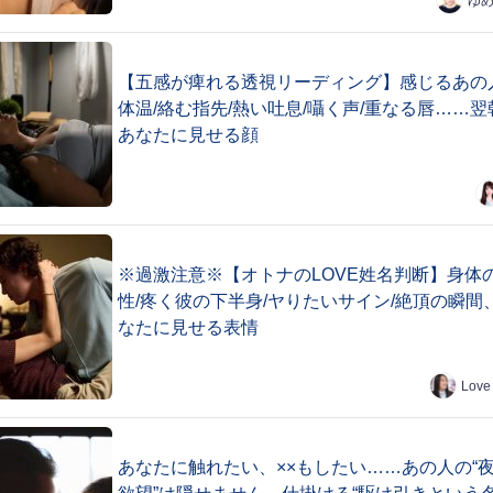
ゆ
【五感が痺れる透視リーディング】感じるあの
体温/絡む指先/熱い吐息/囁く声/重なる唇……翌
あなたに見せる顔
※過激注意※【オトナのLOVE姓名判断】身体
性/疼く彼の下半身/ヤりたいサイン/絶頂の瞬間
なたに見せる表情
Love
あなたに触れたい、××もしたい……あの人の“