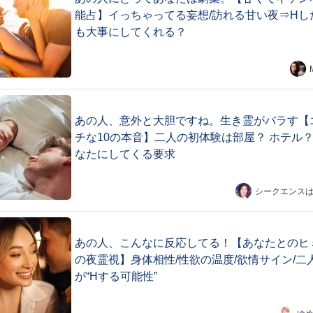
能占】イっちゃってる妄想/訪れる甘い夜⇒Hし
も大事にしてくれる？
あの人、意外と大胆ですね。生き霊がバラす【
チな10の本音】二人の初体験は部屋？ ホテル？
なたにしてくる要求
シークエンス
あの人、こんなに反応してる！【あなたとのヒ
の夜霊視】身体相性/性欲の温度/欲情サイン/二
が“Hする可能性”