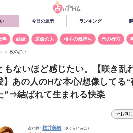
い
今日の運勢
ランキング
仕事
結婚
運命の人
相手の気持ち
恋の行方
い
夜の占い
ともないほど感じたい。【咲き乱
愛】あの人のHな本心/想像してる“
た”⇒結ばれて生まれる快楽
☆お気に
桜井美帆
占い師：
（さくらい みほ）