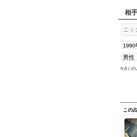
相
※占いの
この