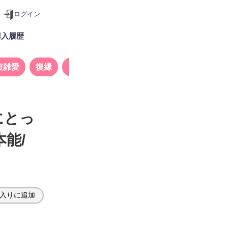
ログイン
購入履歴
複雑愛
復縁
タロット
にとっ
能/
入りに追加