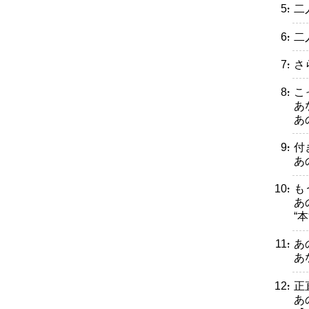
・二
・二
・さ
・こ
あ
あ
・付
あ
・も
あ
“
・あ
あ
・正
あ