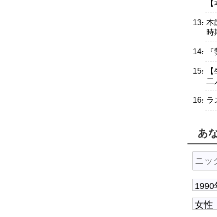
【
・本
時
・『
・【
二
・ラ
あ