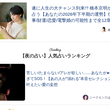
遂に人生の大チャンス到来!? 橋本京明
占う【あなたの2026年下半期の運勢】
事/財運/恋愛/電撃婚の可能性まで全12
Ranking
【夜の占い】人気占いランキング
苦しい/たまらない/アレが欲しい……あなたが●
ぎてSOS！【あの人が“溺れる”本音セレクショ
叶えたい愛の妄想
シークエンス