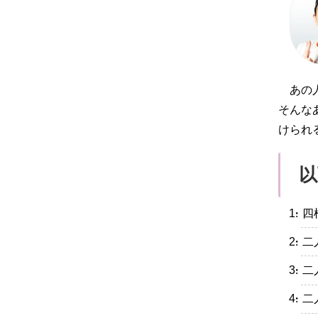
あの
そんな
けられ
以
・四
・二
・二
・二