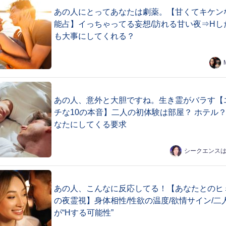
あの人にとってあなたは劇薬。【甘くてキケン
能占】イっちゃってる妄想/訪れる甘い夜⇒Hし
も大事にしてくれる？
あの人、意外と大胆ですね。生き霊がバラす【
チな10の本音】二人の初体験は部屋？ ホテル？
なたにしてくる要求
シークエンス
あの人、こんなに反応してる！【あなたとのヒ
の夜霊視】身体相性/性欲の温度/欲情サイン/二
が“Hする可能性”