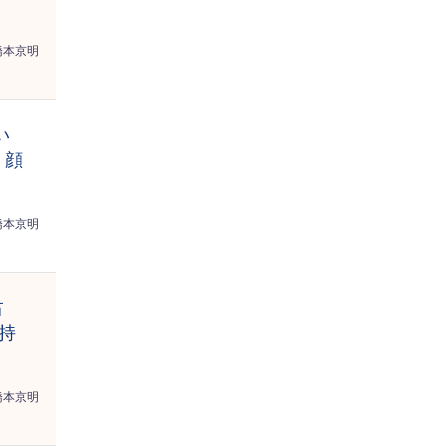
橋本京明
い
】顔
橋本京明
占
持
橋本京明