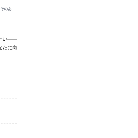
 そのあ
たい――
なたに向