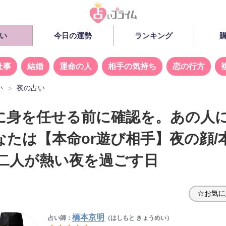
い
今日の運勢
ランキング
仕事
結婚
運命の人
相手の気持ち
恋の行方
い
夜の占い
に身を任せる前に確認を。あの人
なたは【本命or遊び相手】夜の顔/本
/二人が熱い夜を過ごす日
☆お気に
橋本京明
占い師：
（はしもと きょうめい）