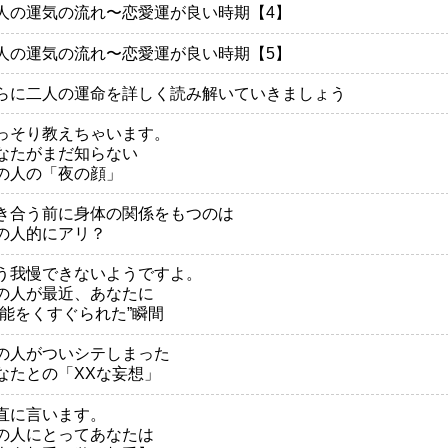
人の運気の流れ〜恋愛運が良い時期【4】
人の運気の流れ〜恋愛運が良い時期【5】
らに二人の運命を詳しく読み解いていきましょう
っそり教えちゃいます。
なたがまだ知らない
の人の「夜の顔」
き合う前に身体の関係をもつのは
の人的にアリ？
う我慢できないようですよ。
の人が最近、あなたに
本能をくすぐられた”瞬間
の人がついシテしまった
なたとの「XXな妄想」
直に言います。
の人にとってあなたは