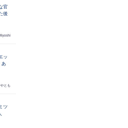
な官
た後
Miyoshi
エッ
 あ
はやとも
ミツ
人