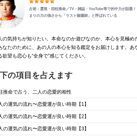
占術：霊視・四柱推命／TV・雑誌・YouTube等で的中力が話題！
まりの力の強さから「ラスト陰陽師」と呼ばれている
人の気持ちが知りたい。本命なのか遊びなのか、本心を見極め
あなたのために、あの人の本心を知る鑑定をお届けします。あ
る欲望も恋心も“全身で”感じてください。
下の項目を占えます
柱推命で占う、二人の恋愛的相性
人の運気の流れ〜恋愛運が良い時期【1】
人の運気の流れ〜恋愛運が良い時期【2】
人の運気の流れ〜恋愛運が良い時期【3】