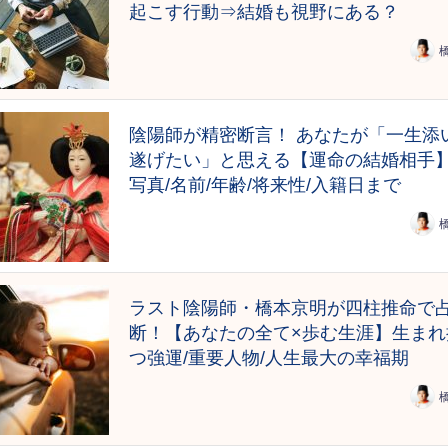
起こす行動⇒結婚も視野にある？
陰陽師が精密断言！ あなたが「一生添
遂げたい」と思える【運命の結婚相手
写真/名前/年齢/将来性/入籍日まで
ラスト陰陽師・橋本京明が四柱推命で
断！【あなたの全て×歩む生涯】生まれ
つ強運/重要人物/人生最大の幸福期