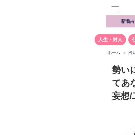
新着占
人生・対人
ホーム
占
勢い
てあ
妄想