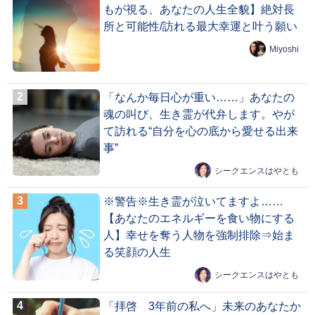
もが視る、あなたの人生全貌】絶対長
所と可能性/訪れる最大幸運と叶う願い
Miyoshi
「なんか毎日心が重い……」あなたの
魂の叫び、生き霊が代弁します。やが
て訪れる“自分を心の底から愛せる出来
事”
シークエンスはやとも
※警告※生き霊が泣いてますよ……
【あなたのエネルギーを食い物にする
人】幸せを奪う人物を強制排除⇒始ま
る笑顔の人生
シークエンスはやとも
「拝啓 3年前の私へ」未来のあなたか