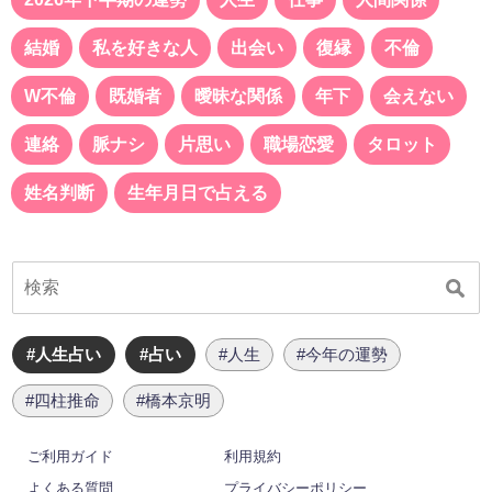
結婚
私を好きな人
出会い
復縁
不倫
W不倫
既婚者
曖昧な関係
年下
会えない
連絡
脈ナシ
片思い
職場恋愛
タロット
姓名判断
生年月日で占える
#人生占い
#占い
#人生
#今年の運勢
#四柱推命
#橋本京明
ご利用ガイド
利用規約
よくある質問
プライバシーポリシー