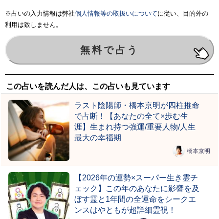
※占いの入力情報は弊社
個人情報等の取扱いについて
に従い、目的外の
利用は致しません。
この占いを読んだ人は、この占いも見ています
ラスト陰陽師・橋本京明が四柱推命
で占断！【あなたの全て×歩む生
涯】生まれ持つ強運/重要人物/人生
最大の幸福期
橋本京明
【2026年の運勢×スーパー生き霊チ
ェック】この年のあなたに影響を及
ぼす霊と1年間の全運命をシークエ
ンスはやともが超詳細霊視！