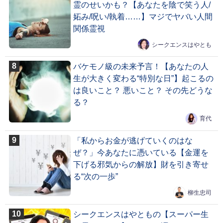
霊のせいかも？【あなたを陰で笑う人/
妬み/呪い/執着……】マジでヤバい人間
関係霊視
シークエンスはやとも
バケモノ級の未来予言！【あなたの人
生が大きく変わる“特別な日”】起こるの
は良いこと？ 悪いこと？ その先どうな
る？
育代
「私からお金が逃げていくのはな
ぜ？」今あなたに憑いている【金運を
下げる邪気からの解放】財を引き寄せ
る“次の一歩”
柳生忠司
シークエンスはやともの【スーパー生