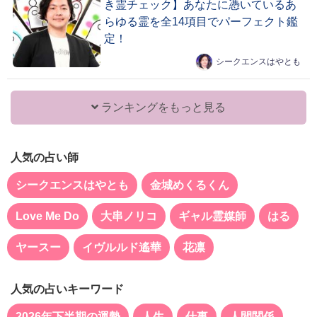
き霊チェック】あなたに憑いているあ
らゆる霊を全14項目でパーフェクト鑑
定！
シークエンスはやとも
ランキングをもっと見る
人気の占い師
シークエンスはやとも
金城めくるくん
Love Me Do
大串ノリコ
ギャル霊媒師
はる
ヤースー
イヴルルド遙華
花凛
人気の占いキーワード
2026年下半期の運勢
人生
仕事
人間関係