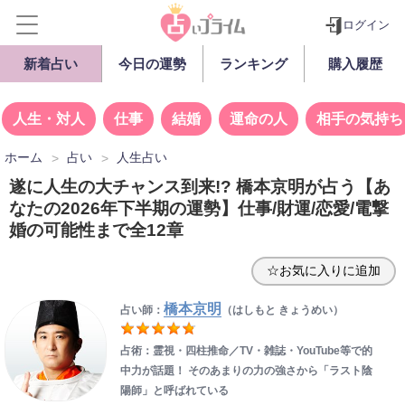
ログイン
新着占い
今日の運勢
ランキング
購入履歴
人生・対人
仕事
結婚
運命の人
相手の気持ち
ホーム
占い
人生占い
遂に人生の大チャンス到来!? 橋本京明が占う【あ
なたの2026年下半期の運勢】仕事/財運/恋愛/電撃
婚の可能性まで全12章
☆お気に入りに追加
橋本京明
占い師：
（はしもと きょうめい）
占術：霊視・四柱推命／TV・雑誌・YouTube等で的
中力が話題！ そのあまりの力の強さから「ラスト陰
陽師」と呼ばれている