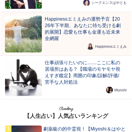
シークエンスはやとも
Happinessエミえみの運勢予言【20
26年下半期、あなたに待ち受ける劇
的展開】恋愛も仕事も金運も近未来
全網羅
Happinessエミえみ
仕事頑張りたいのに……ここに私の
居場所はある？【職場のモヤモヤ視
えすぎ鑑定】周囲の印象/誤解/評価/
苦手な人対処法
Miyoshi
Ranking
【人生占い】人気占いランキング
劇薬級の的中霊視！【Miyoshi＆はやと