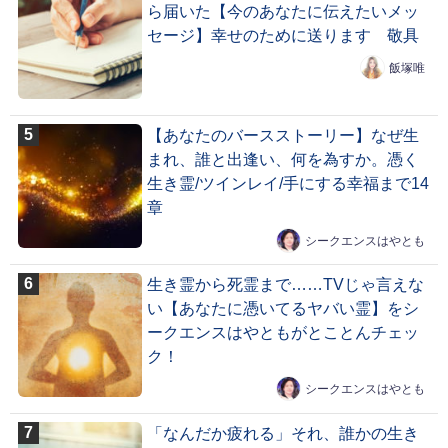
ら届いた【今のあなたに伝えたいメッ
セージ】幸せのために送ります 敬具
飯塚唯
【あなたのバースストーリー】なぜ生
まれ、誰と出逢い、何を為すか。憑く
生き霊/ツインレイ/手にする幸福まで14
章
シークエンスはやとも
生き霊から死霊まで……TVじゃ言えな
い【あなたに憑いてるヤバい霊】をシ
ークエンスはやともがとことんチェッ
ク！
シークエンスはやとも
「なんだか疲れる」それ、誰かの生き