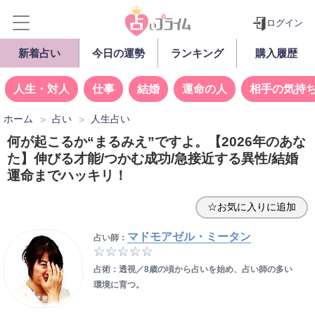
ログイン
新着占い
今日の運勢
ランキング
購入履歴
人生・対人
仕事
結婚
運命の人
相手の気持
ホーム
占い
人生占い
何が起こるか“まるみえ”ですよ。【2026年のあな
た】伸びる才能/つかむ成功/急接近する異性/結婚
運命までハッキリ！
☆お気に入りに追加
マドモアゼル・ミータン
占い師：
占術：透視／8歳の頃から占いを始め、占い師の多い
環境に育つ。