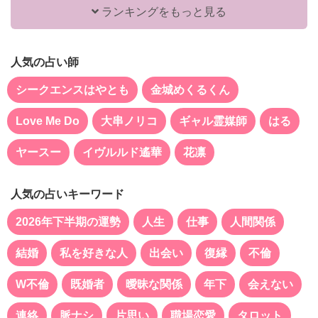
ランキングをもっと見る
人気の占い師
シークエンスはやとも
金城めくるくん
Love Me Do
大串ノリコ
ギャル霊媒師
はる
ヤースー
イヴルルド遙華
花凛
人気の占いキーワード
2026年下半期の運勢
人生
仕事
人間関係
結婚
私を好きな人
出会い
復縁
不倫
W不倫
既婚者
曖昧な関係
年下
会えない
連絡
脈ナシ
片思い
職場恋愛
タロット