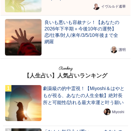
イヴルルド遙華
良いも悪いも容赦ナシ！【あなたの
2026年下半期＋今後10年の運勢】
恋/仕事/対人/来年/3/5/10年後まで全
網羅
護明
Ranking
【人生占い】人気占いランキング
劇薬級の的中霊視！【Miyoshi＆はやと
もが視る、あなたの人生全貌】絶対長
所と可能性/訪れる最大幸運と叶う願い
Miyoshi