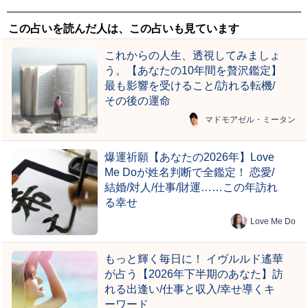
この占いを読んだ人は、この占いも見ています
これからの人生、透視してみましょ
う。【あなたの10年間を贅沢鑑定】
最も影響を受けること/訪れる転機/
その後の運命
マドモアゼル・ミータン
爆運祈願【あなたの2026年】Love
Me Doが姓名判断で全鑑定！ 恋愛/
結婚/対人/仕事/財運……この年訪れ
る幸せ
Love Me Do
もっと輝く毎日に！ イヴルルド遙華
が占う【2026年下半期のあなた】訪
れる出逢い/仕事と収入/幸せ導くキ
ーワード