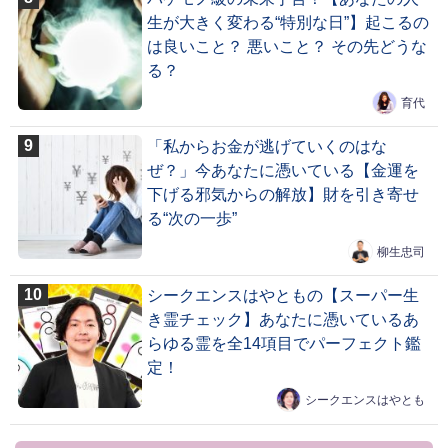
生が大きく変わる“特別な日”】起こるの
は良いこと？ 悪いこと？ その先どうな
る？
育代
「私からお金が逃げていくのはな
ぜ？」今あなたに憑いている【金運を
下げる邪気からの解放】財を引き寄せ
る“次の一歩”
柳生忠司
シークエンスはやともの【スーパー生
き霊チェック】あなたに憑いているあ
らゆる霊を全14項目でパーフェクト鑑
定！
シークエンスはやとも