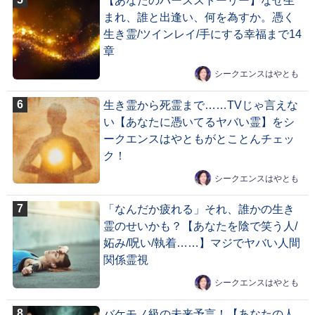
【あなたのバースストーリー】なぜ生
まれ、誰と出逢い、何を為すか。憑く
生き霊/ツインレイ/手にする幸福まで14
章
シークエンスはやとも
生き霊から死霊まで……TVじゃ言えな
い【あなたに憑いてるヤバい霊】をシ
ークエンスはやともがとことんチェッ
ク！
シークエンスはやとも
「なんだか疲れる」それ、誰かの生き
霊のせいかも？【あなたを陰で笑う人/
妬み/呪い/執着……】マジでヤバい人間
関係霊視
シークエンスはやとも
バケモノ級の未来予言！【あなたの人