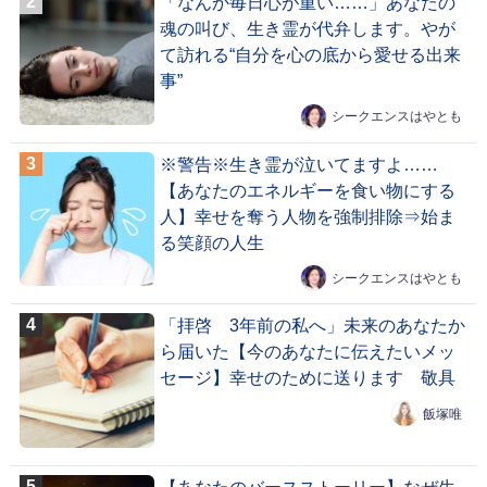
「なんか毎日心が重い……」あなたの
魂の叫び、生き霊が代弁します。やが
て訪れる“自分を心の底から愛せる出来
事”
シークエンスはやとも
※警告※生き霊が泣いてますよ……
【あなたのエネルギーを食い物にする
人】幸せを奪う人物を強制排除⇒始ま
る笑顔の人生
シークエンスはやとも
「拝啓 3年前の私へ」未来のあなたか
ら届いた【今のあなたに伝えたいメッ
セージ】幸せのために送ります 敬具
飯塚唯