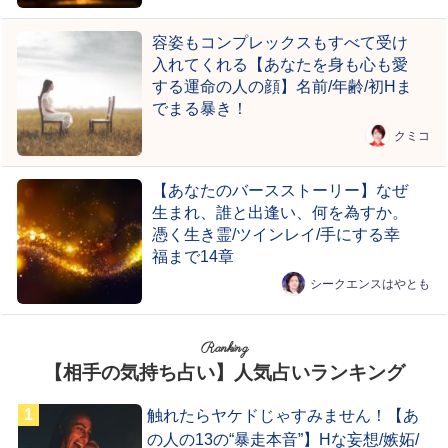
容姿もコンプレックスもすべて受け
入れてくれる【あなたを身も心も愛
する運命の人の顔】名前/年齢/初Hま
でまる暴き！
クミコ
【あなたのバースストーリー】なぜ
生まれ、誰と出逢い、何を為すか。
憑く生き霊/ツインレイ/手にする幸
福まで14章
シークエンスはやとも
Ranking
【相手の気持ち占い】人気占いランキング
触れたらヤケドじゃすみません！【あ
の人の13の“暴走本音”】Hな妄想/嫉妬/