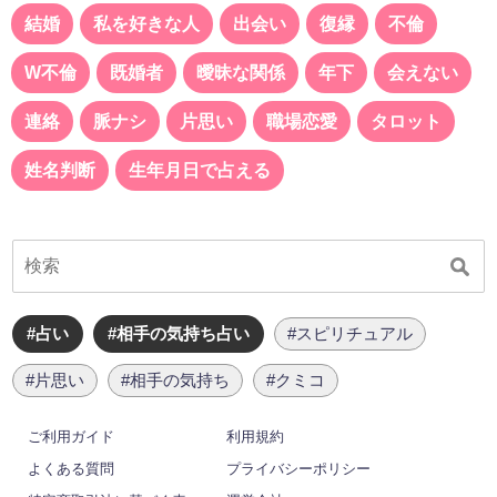
結婚
私を好きな人
出会い
復縁
不倫
W不倫
既婚者
曖昧な関係
年下
会えない
連絡
脈ナシ
片思い
職場恋愛
タロット
姓名判断
生年月日で占える
#占い
#相手の気持ち占い
#スピリチュアル
#片思い
#相手の気持ち
#クミコ
ご利用ガイド
利用規約
よくある質問
プライバシーポリシー