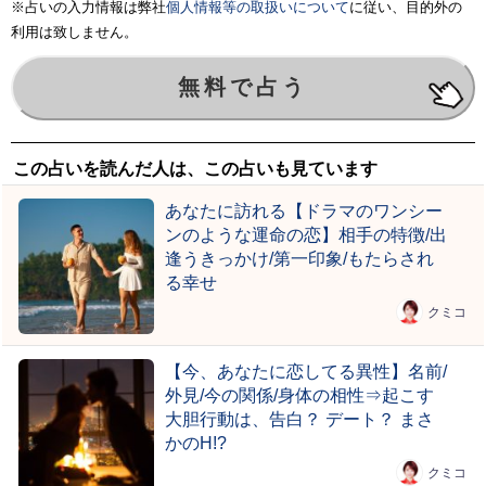
※占いの入力情報は弊社
個人情報等の取扱いについて
に従い、目的外の
利用は致しません。
この占いを読んだ人は、この占いも見ています
あなたに訪れる【ドラマのワンシー
ンのような運命の恋】相手の特徴/出
逢うきっかけ/第一印象/もたらされ
る幸せ
クミコ
【今、あなたに恋してる異性】名前/
外見/今の関係/身体の相性⇒起こす
大胆行動は、告白？ デート？ まさ
かのH!?
クミコ