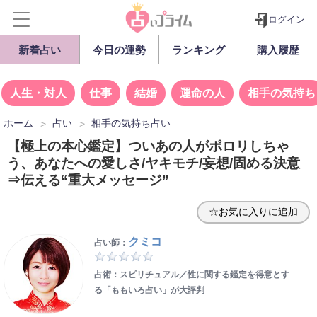
ログイン
新着占い
今日の運勢
ランキング
購入履歴
人生・対人
仕事
結婚
運命の人
相手の気持ち
ホーム
占い
相手の気持ち占い
【極上の本心鑑定】ついあの人がポロリしちゃ
う、あなたへの愛しさ/ヤキモチ/妄想/固める決意
⇒伝える“重大メッセージ”
☆お気に入りに追加
クミコ
占い師：
占術：スピリチュアル／性に関する鑑定を得意とす
る「ももいろ占い」が大評判