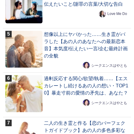
伝えたいこと/謝罪の言葉/大切な告白
Love Me Do
想像以上にヤバかった……生き霊がバ
ラした【あの人のあなたへの最新恋本
音】本気度/伝えたい一言/企む最終計画
の全貌
シークエンスはやとも
過剰反応する関心/欲望/執着……【エス
カレートし続けるあの人の想い・TOP1
0】暴走寸前の愛情の矛先は、あなた？
シークエンスはやとも
二人の生き霊と作る【恋のパーフェク
トガイドブック】あの人の多色多彩な