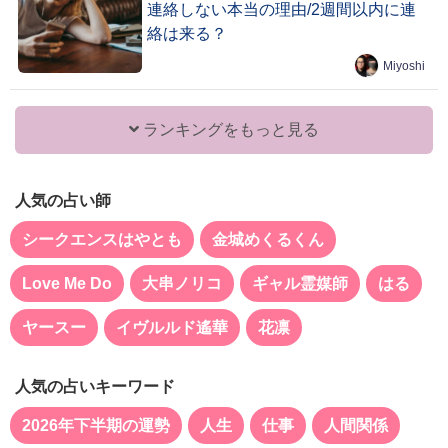
連絡しない本当の理由/2週間以内に連
絡は来る？
Miyoshi
ランキングをもっと見る
人気の占い師
シークエンスはやとも
金城めくるくん
Love Me Do
大串ノリコ
ギャル霊媒師
はる
ヤースー
イヴルルド遙華
花凛
人気の占いキーワード
2026年下半期の運勢
人生
仕事
人間関係