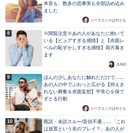
本音も、数多の恋事実も全部詰め込み
ました
シークエンスはやとも
※閲覧注意※あの人があなたに抱いて
いる【ピュアすぎる感情】と【赤面レ
ベルの恥ずかしすぎる感情】両方暴き
ます
JUNO
ほんの少しあなたに触れただけで……
あの人の中でぶわっと広がる【抑えき
れない興奮＆赤面妄想】平常心を保て
ずとる行動
シークエンスはやとも
既読・未読スルー/音信不通……「これ
は放置という名のプレイ？」あの人が