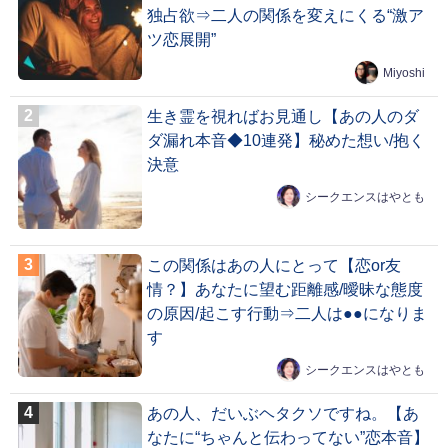
独占欲⇒二人の関係を変えにくる“激ア
ツ恋展開”
Miyoshi
生き霊を視ればお見通し【あの人のダ
ダ漏れ本音◆10連発】秘めた想い/抱く
決意
シークエンスはやとも
この関係はあの人にとって【恋or友
情？】あなたに望む距離感/曖昧な態度
の原因/起こす行動⇒二人は●●になりま
す
シークエンスはやとも
あの人、だいぶヘタクソですね。【あ
なたに“ちゃんと伝わってない”恋本音】