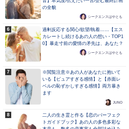
音】本気度/伝えたい一言/企む最終計画
の全貌
シークエンスはやとも
過剰反応する関心/欲望/執着……【エス
カレートし続けるあの人の想い・TOP1
0】暴走寸前の愛情の矛先は、あなた？
シークエンスはやとも
※閲覧注意※あの人があなたに抱いて
いる【ピュアすぎる感情】と【赤面レ
ベルの恥ずかしすぎる感情】両方暴き
ます
JUNO
二人の生き霊と作る【恋のパーフェク
トガイドブック】あの人の多色多彩な
本音も、数多の恋事実も全部詰め込み