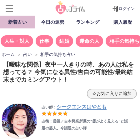
ログイン
新着占い
今日の運勢
ランキング
購入履歴
人生・対人
仕事
結婚
運命の人
相手の気持ち
ホーム
占い
相手の気持ち占い
【曖昧な関係】夜中一人きりの時、あの人は私を
想ってる？ 今気になる異性/告白の可能性/最終結
末までカミングアウト！
☆お気に入りに追加
シークエンスはやとも
占い師：
占術：霊視／吉本興業所属の“霊がよく見える”と話
題の芸人。今話題の占い師