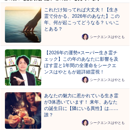
これだけ知ってれば大丈夫！【生き
霊で分かる、2026年のあなた】この
年、何が起こってどうなる？ いいこ
とある？
シークエンスはやとも
【2026年の運勢×スーパー生き霊チ
ェック】この年のあなたに影響を及
ぼす霊と1年間の全運命をシークエ
ンスはやともが超詳細霊視！
シークエンスはやとも
あなたの魅力に惹かれている生き霊
が3体憑いています！ 来年、あなた
の誕生日に【隣にいる異性】は……
誰？
シークエンスはやとも