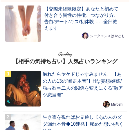
【交際未経験限定】あなたと初めて
付き合う異性の特徴、つながり方、
告白/デート/キス/初体験……全部教
えます
シークエンスはやとも
Ranking
【相手の気持ち占い】人気占いランキング
触れたらヤケドじゃすみません！【あ
の人の13の“暴走本音”】Hな妄想/嫉妬/
独占欲⇒二人の関係を変えにくる“激ア
ツ恋展開”
Miyoshi
生き霊を視ればお見通し【あの人のダ
ダ漏れ本音◆10連発】秘めた想い/抱く