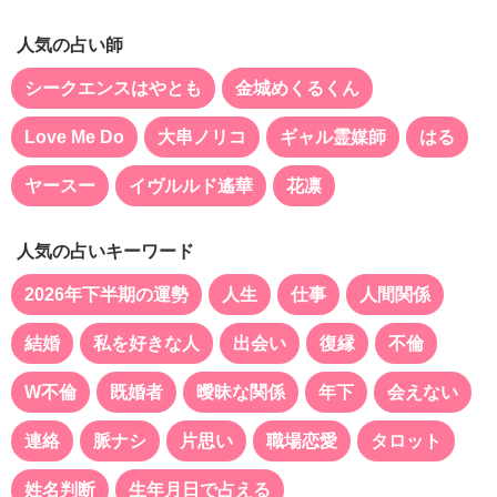
人気の占い師
シークエンスはやとも
金城めくるくん
Love Me Do
大串ノリコ
ギャル霊媒師
はる
ヤースー
イヴルルド遙華
花凛
人気の占いキーワード
2026年下半期の運勢
人生
仕事
人間関係
結婚
私を好きな人
出会い
復縁
不倫
W不倫
既婚者
曖昧な関係
年下
会えない
連絡
脈ナシ
片思い
職場恋愛
タロット
姓名判断
生年月日で占える