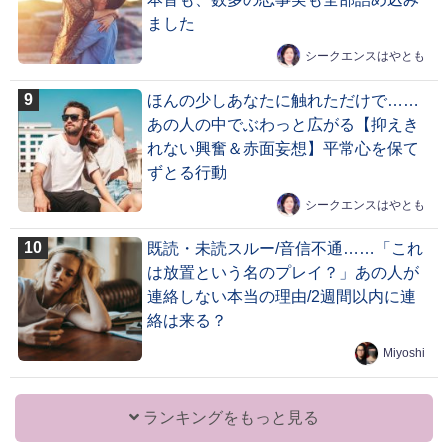
ました
シークエンスはやとも
ほんの少しあなたに触れただけで……
あの人の中でぶわっと広がる【抑えき
れない興奮＆赤面妄想】平常心を保て
ずとる行動
シークエンスはやとも
既読・未読スルー/音信不通……「これ
は放置という名のプレイ？」あの人が
連絡しない本当の理由/2週間以内に連
絡は来る？
Miyoshi
ランキングをもっと見る