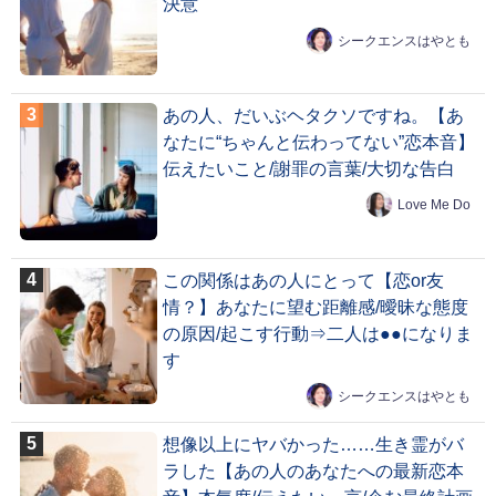
決意
シークエンスはやとも
あの人、だいぶヘタクソですね。【あ
なたに“ちゃんと伝わってない”恋本音】
伝えたいこと/謝罪の言葉/大切な告白
Love Me Do
この関係はあの人にとって【恋or友
情？】あなたに望む距離感/曖昧な態度
の原因/起こす行動⇒二人は●●になりま
す
シークエンスはやとも
想像以上にヤバかった……生き霊がバ
ラした【あの人のあなたへの最新恋本