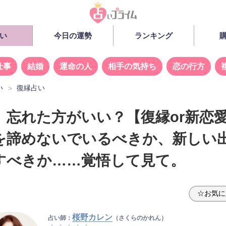
い
今日の運勢
ランキング
仕事
結婚
運命の人
相手の気持ち
恋の行方
い
復縁占い
、忘れた方がいい？【復縁or新恋
を諦めないでいるべきか、新しい
すべきか……覚悟して見て。
☆お気に
桜野カレン
占い師：
（さくらのかれん）