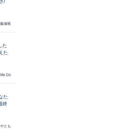
さ/
飯塚唯
した
えた
 Me Do
なた
最終
はやとも