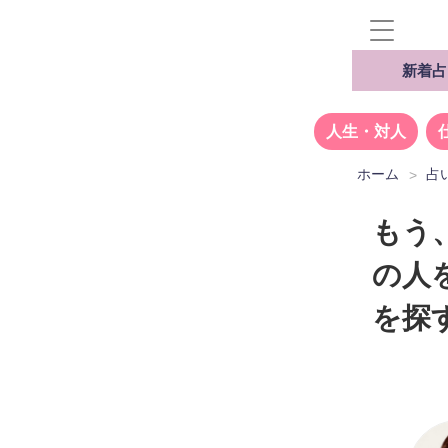
新着占
人生・対人
ホーム
占
もう
の人
を探