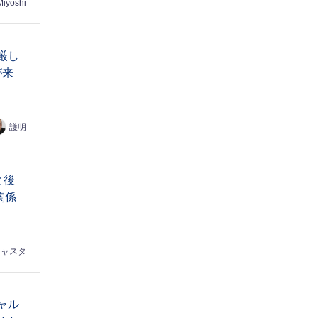
Miyoshi
厳し
が来
護明
と後
関係
シャスタ
ャル