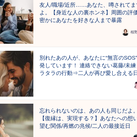
友人/職場/近所……あなた、噂されてま
よ。【身近な人の裏ホンネ】周囲の評価
密かにあなたを好きな人まで暴露
桜
別れたあの人が、あなたに“無言のSOS
発しています！ 連絡できない葛藤/未練
ラタラの行動⇒二人が再び愛し合える
忘れられないのは、あの人も同じだよ
【復縁は、実現する？】あなたへの想い
望む関係/再燃の兆候/二人の最接近日