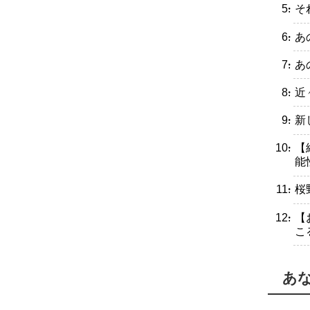
・そ
・あ
・あ
・近
・新
・【
能
・桜
・【
こ
あ