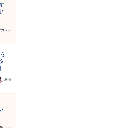
す
/
野カレン
”を
タ
日
莉瑠
。
/