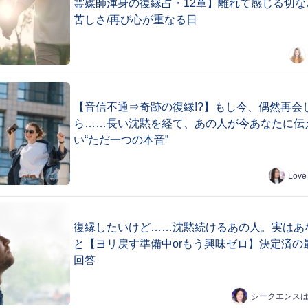
霊媒師渾身の復縁占・12章】離れて感じる切な
苦しさ/再び心が重なる日
【音信不通⇒奇跡の復縁!?】もし今、偶然再会
ら……長い沈黙を経て、あの人が今あなたに伝
い“ただ一つの本音”
Love
復縁したいけど……沈黙続けるあの人。実はあ
と【ヨリ戻す準備中orもう興味ゼロ】決定済の
回答
シークエンス