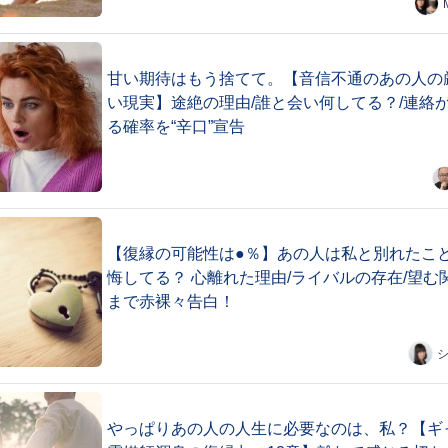
甘い期待はもう捨てて。【音信不通のあの人の
い現実】途絶の理由/誰と会い何してる？/連絡
る確率を“辛口”宣告
【復縁の可能性は●％】あの人は私と別れたこ
悔してる？ 心離れた理由/ライバルの存在/望む
まで赤裸々告白！
やっぱりあの人の人生に必要なのは、私？【ギ