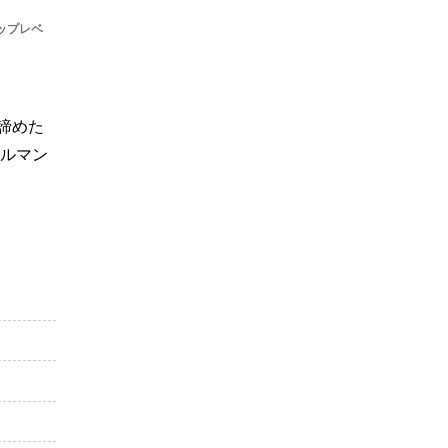
ップレベ
諦めた
ノルマン