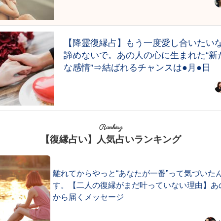
【降霊復縁占】もう一度愛し合いたい
諦めないで。あの人の心に生まれた“新
な感情”⇒結ばれるチャンスは●月●日
Ranking
【復縁占い】人気占いランキング
離れてからやっと“あなたが一番”って気づいた
す。【二人の復縁がまだ叶っていない理由】あ
から届くメッセージ