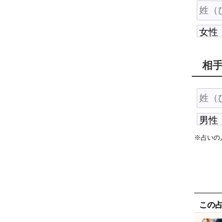
相
※占いの
この