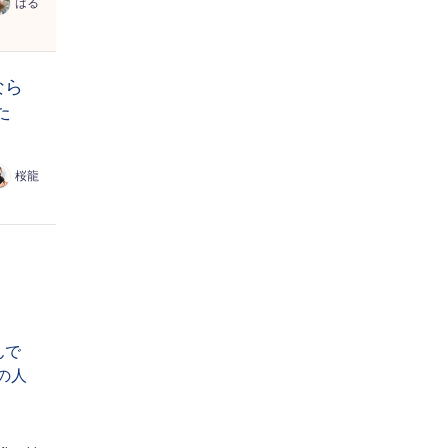
はる
なら
た
桜龍
んで
の人