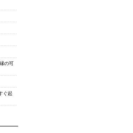
縁の可
すぐ起