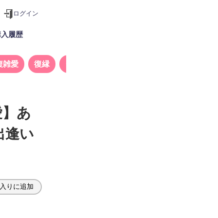
ログイン
購入履歴
複雑愛
復縁
タロット
愛】あ
出逢い
入りに追加