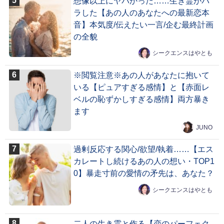
想像以上にヤバかった……生き霊がバ
ラした【あの人のあなたへの最新恋本
音】本気度/伝えたい一言/企む最終計画
の全貌
シークエンスはやとも
※閲覧注意※あの人があなたに抱いて
いる【ピュアすぎる感情】と【赤面レ
ベルの恥ずかしすぎる感情】両方暴き
ます
JUNO
過剰反応する関心/欲望/執着……【エス
カレートし続けるあの人の想い・TOP1
0】暴走寸前の愛情の矛先は、あなた？
シークエンスはやとも
二人の生き霊と作る【恋のパーフェク