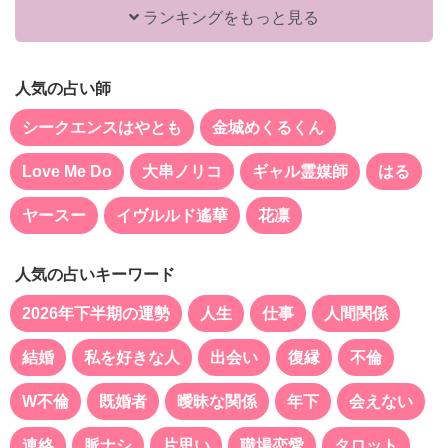
ランキングをもっと見る
人気の占い師
シークエンスはやとも
金城めくるくん
Love Me Do
大串ノリコ
ギャル霊媒師
はる
ヤースー
イヴルルド遙華
花凛
人気の占いキーワード
2026年下半期の運勢
人生
仕事
人間関係
結婚
私を好きな人
出会い
復縁
不倫
W不倫
既婚者
曖昧な関係
年下
会えない
連絡
脈ナシ
片思い
職場恋愛
タロット