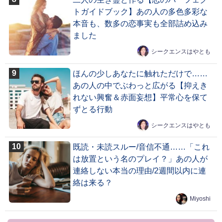
トガイドブック】あの人の多色多彩な
本音も、数多の恋事実も全部詰め込み
ました
シークエンスはやとも
ほんの少しあなたに触れただけで……
あの人の中でぶわっと広がる【抑えき
れない興奮＆赤面妄想】平常心を保て
ずとる行動
シークエンスはやとも
既読・未読スルー/音信不通……「これ
は放置という名のプレイ？」あの人が
連絡しない本当の理由/2週間以内に連
絡は来る？
Miyoshi