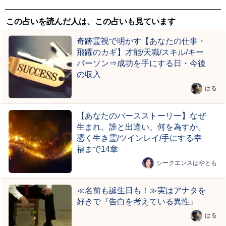
この占いを読んだ人は、この占いも見ています
奇跡霊視で明かす【あなたの仕事・
飛躍のカギ】才能/天職/スキル/キー
パーソン⇒成功を手にする日・今後
の収入
はる
【あなたのバースストーリー】なぜ
生まれ、誰と出逢い、何を為すか。
憑く生き霊/ツインレイ/手にする幸
福まで14章
シークエンスはやとも
≪名前も誕生日も！≫実はアナタを
好きで『告白を考えている異性』
はる