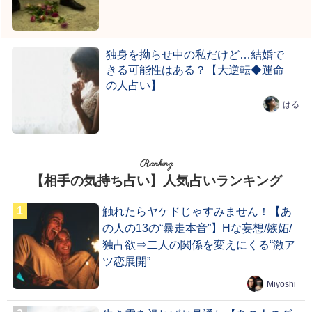
独身を拗らせ中の私だけど…結婚で
きる可能性はある？【大逆転◆運命
の人占い】
はる
Ranking
【相手の気持ち占い】人気占いランキング
触れたらヤケドじゃすみません！【あ
の人の13の“暴走本音”】Hな妄想/嫉妬/
独占欲⇒二人の関係を変えにくる“激ア
ツ恋展開”
Miyoshi