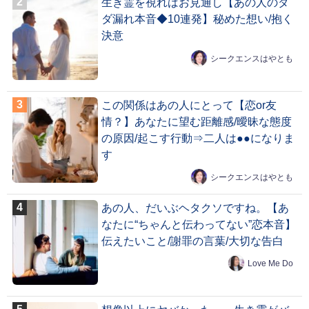
生き霊を視ればお見通し【あの人のダ
ダ漏れ本音◆10連発】秘めた想い/抱く
決意
シークエンスはやとも
この関係はあの人にとって【恋or友
情？】あなたに望む距離感/曖昧な態度
の原因/起こす行動⇒二人は●●になりま
す
シークエンスはやとも
あの人、だいぶヘタクソですね。【あ
なたに“ちゃんと伝わってない”恋本音】
伝えたいこと/謝罪の言葉/大切な告白
Love Me Do