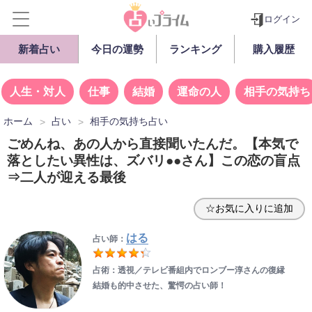
ログイン
新着占い
今日の運勢
ランキング
購入履歴
人生・対人
仕事
結婚
運命の人
相手の気持ち
ホーム
占い
相手の気持ち占い
ごめんね、あの人から直接聞いたんだ。【本気で
落としたい異性は、ズバリ●●さん】この恋の盲点
⇒二人が迎える最後
☆お気に入りに追加
はる
占い師：
占術：透視／テレビ番組内でロンブー淳さんの復縁
結婚も的中させた、驚愕の占い師！