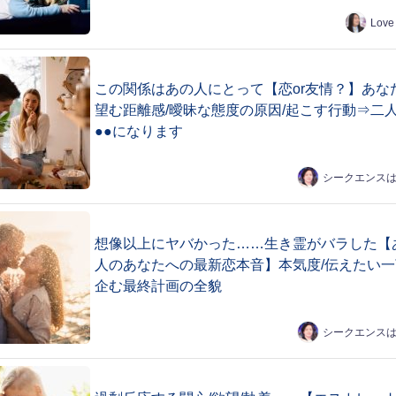
Love
この関係はあの人にとって【恋or友情？】あな
望む距離感/曖昧な態度の原因/起こす行動⇒二
●●になります
シークエンス
想像以上にヤバかった……生き霊がバラした【
人のあなたへの最新恋本音】本気度/伝えたい一
企む最終計画の全貌
シークエンス