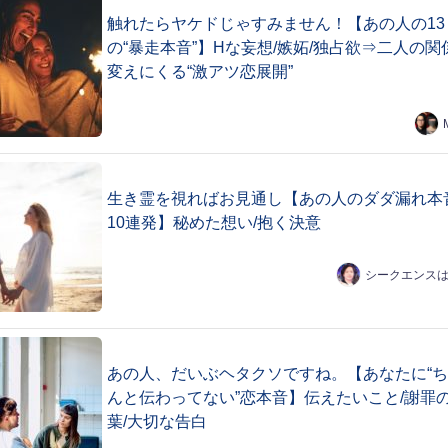
触れたらヤケドじゃすみません！【あの人の13
の“暴走本音”】Hな妄想/嫉妬/独占欲⇒二人の関
変えにくる“激アツ恋展開”
生き霊を視ればお見通し【あの人のダダ漏れ本
10連発】秘めた想い/抱く決意
シークエンス
あの人、だいぶヘタクソですね。【あなたに“
んと伝わってない”恋本音】伝えたいこと/謝罪
葉/大切な告白