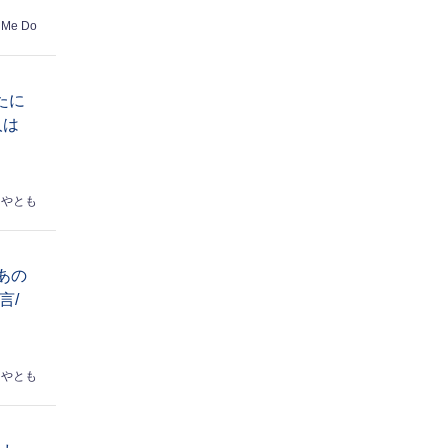
 Me Do
たに
人は
はやとも
あの
言/
はやとも