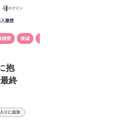
ログイン
購入履歴
複雑愛
復縁
タロット
に抱
の最終
入りに追加