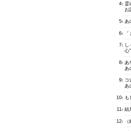
・霊
お
・あ
・「
・し
心”
・あ
あ
・コ
あ
・も
・結
・（