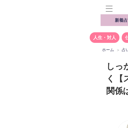
新着占
人生・対人
ホーム
占
しっ
く【
関係