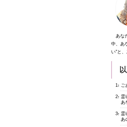
あな
中、あ
い”と
以
・ご
・霊
あ
・霊
あ