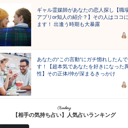
ギャル霊媒師があなたの恋人探し【職場
アプリor知人の紹介？】その人はココ
ます！ 出逢う時期も大暴露
あなたの“この言動”にガチ惚れしたんで
す！【超本気であなたを好きになった
性】その正体/仲が深まるきっかけ
Ranking
【相手の気持ち占い】人気占いランキング