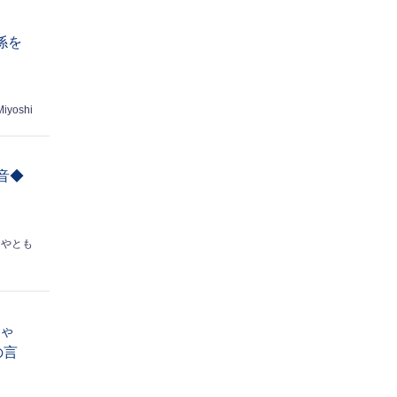
係を
Miyoshi
音◆
はやとも
ちゃ
の言