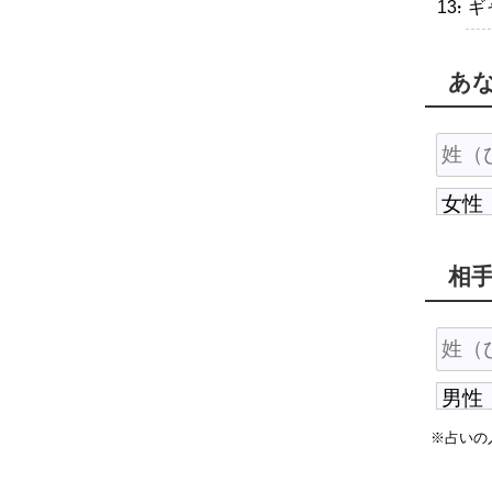
・ギ
あ
相
※占いの