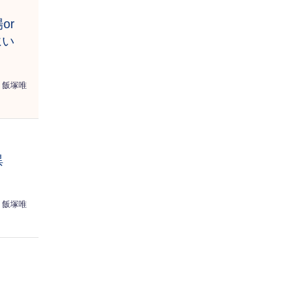
or
にい
飯塚唯
異
飯塚唯