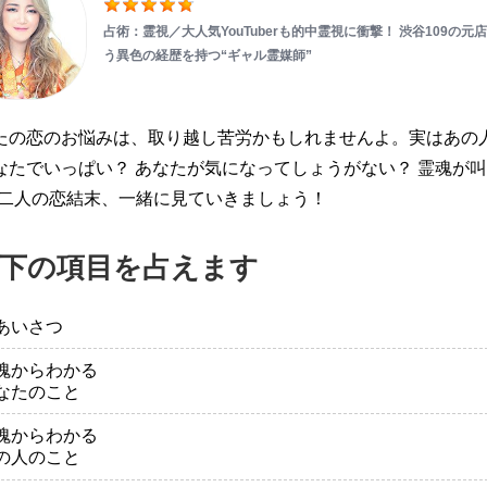
占術：霊視／大人気YouTuberも的中霊視に衝撃！ 渋谷109の元
う異色の経歴を持つ“ギャル霊媒師”
たの恋のお悩みは、取り越し苦労かもしれませんよ。実はあの
なたでいっぱい？ あなたが気になってしょうがない？ 霊魂が叫
、二人の恋結末、一緒に見ていきましょう！
下の項目を占えます
あいさつ
魂からわかる
なたのこと
魂からわかる
の人のこと