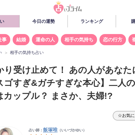
い
今日の運勢
ランキング
仕事
結婚
運命の人
相手の気持ち
恋の行方
い
相手の気持ち占い
かり受け止めて！ あの人があなた
スゴすぎ&ガチすぎな本心】二人
はカップル？ まさか、夫婦!?
☆お気に
飯塚唯
占い師：
（いいづかゆい）