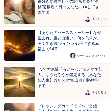
番好きな異性】今の関係/容姿と性
格/急接近の日⇒あなたに●●してき
ますよ
ゆうたろう
【あなたのバースストーリー】なぜ
生まれ、誰と出逢い、何を為すか。
憑く生き霊/ツインレイ/手にする幸
福まで14章
シークエンスはやとも
TVで大絶賛「占いも凄いモノマネ芸
人」ゆうたろうが鑑定する【あなた
の人生】カリスマ性/成功と財/晩年
まで
ゆうたろう
ブレッシングカードでズバッと鑑