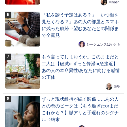
Miyoshi
「私を誘う予定はある？」「いつ顔を
見たくなる？」あの人の部屋とスマホ
に残った痕跡⇒望むあなたとの関係ま
で全露見
シークエンスはやとも
もう言ってしまおうか。このままだと
二人は【破滅orずっと停滞or急接近】
あの人の本命異性/あなたに向ける感情
の正体
護明
ずっと現状維持が続く関係……あの人
との恋のピークは【もう過ぎたorまだ
これから？】脈アリと手遅れのシグナ
ル⇒結末