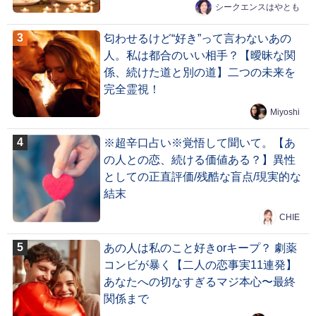
シークエンスはやとも
匂わせるけど“好き”って言わないあの
人。私は都合のいい相手？【曖昧な関
係、続けた道と別の道】二つの未来を
完全霊視！
Miyoshi
※超辛口占い※覚悟して聞いて。【あ
の人との恋、続ける価値ある？】異性
としての正直評価/残酷な盲点/現実的な
結末
CHIE
あの人は私のこと好きorキープ？ 劇薬
コンビが暴く【二人の恋事実11連発】
あなたへの切なすぎるマジ本心〜最終
関係まで