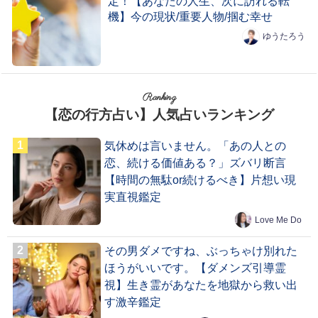
定！【あなたの人生、次に訪れる転
機】今の現状/重要人物/掴む幸せ
ゆうたろう
Ranking
【恋の行方占い】人気占いランキング
気休めは言いません。「あの人との
恋、続ける価値ある？」ズバリ断言
【時間の無駄or続けるべき】片想い現
実直視鑑定
Love Me Do
その男ダメですね、ぶっちゃけ別れた
ほうがいいです。【ダメンズ引導霊
視】生き霊があなたを地獄から救い出
す激辛鑑定