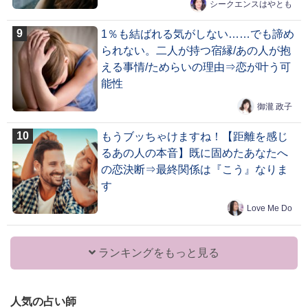
シークエンスはやとも
1％も結ばれる気がしない……でも諦め
られない。二人が持つ宿縁/あの人が抱
える事情/ためらいの理由⇒恋が叶う可
能性
御瀧 政子
もうブッちゃけますね！【距離を感じ
るあの人の本音】既に固めたあなたへ
の恋決断⇒最終関係は『こう』なりま
す
Love Me Do
ランキングをもっと見る
人気の占い師