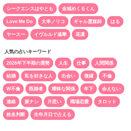
シークエンスはやとも
金城めくるくん
Love Me Do
大串ノリコ
ギャル霊媒師
はる
ヤースー
イヴルルド遙華
花凛
人気の占いキーワード
2026年下半期の運勢
人生
仕事
人間関係
結婚
私を好きな人
出会い
復縁
不倫
W不倫
既婚者
曖昧な関係
年下
会えない
連絡
脈ナシ
片思い
職場恋愛
タロット
姓名判断
生年月日で占える