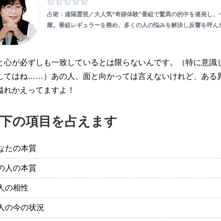
占術：遠隔霊視／大人気“奇跡体験”番組で驚異の的中を連発し、
靡。番組レギュラーを務め、多くの人の悩みを解決し反響を呼ん
と心が必ずしも一致しているとは限らないんです。（特に意識
してはね……）あの人、面と向かっては言えないけれど、ある
溢れかえってますよ！
下の項目を占えます
なたの本質
の人の本質
人の相性
人の今の状況