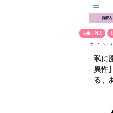
新着占
人生・対人
ホーム
占
私に
異性
る、