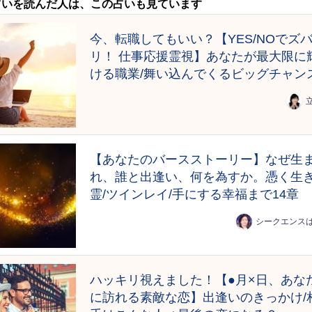
占いを読んだ人は、この占いも見ています
今、転職してもいい？【YES/NOでズ
リ！ 仕事応援霊視】あなたが最大限に
ける職業/舞い込んでくるビッグチャン
【あなたのバースストーリー】なぜ生
れ、誰と出逢い、何を為すか。憑く生
霊/ツインレイ/手にする幸福まで14章
シークエンス
ハッキリ視えました！【●月×日、あな
に訪れる素敵な恋】出逢いのきっかけ/