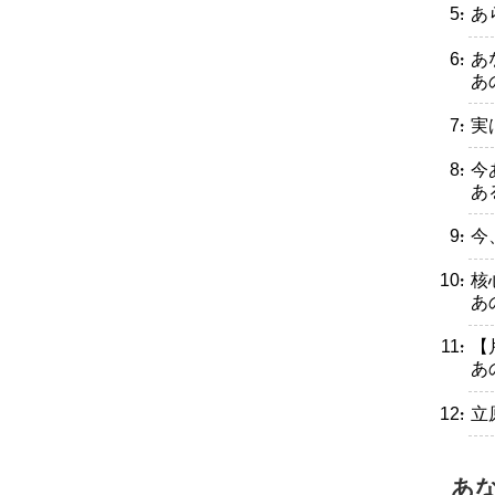
・あ
・あ
あ
・実
・今
あ
・今
・核
あ
・【
あ
・立
あ