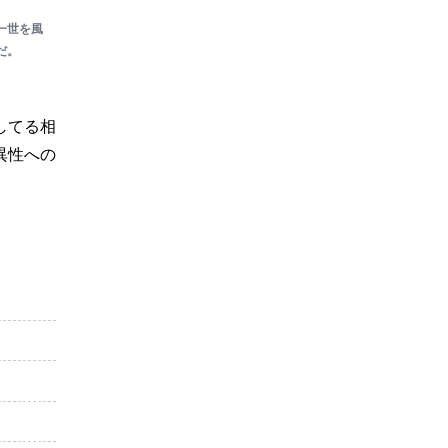
一世を風
だ。
してる相
異性への