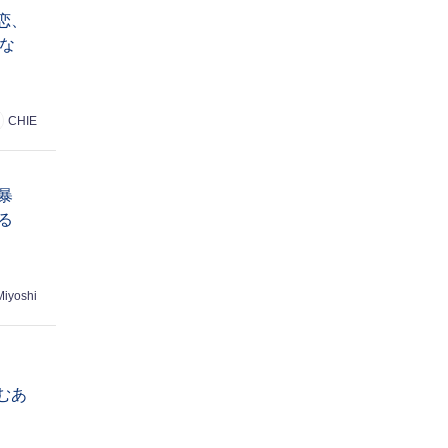
恋、
な
CHIE
暴
る
Miyoshi
むあ