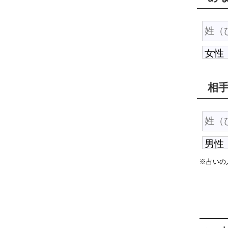
相
※占いの