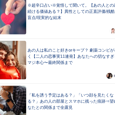
※超辛口占い※覚悟して聞いて。【あの人との
続ける価値ある？】異性としての正直評価/残酷
盲点/現実的な結末
あの人は私のこと好きorキープ？ 劇薬コンビが
く【二人の恋事実11連発】あなたへの切なすぎ
マジ本心〜最終関係まで
「私を誘う予定はある？」「いつ顔を見たくな
る？」あの人の部屋とスマホに残った痕跡⇒望
なたとの関係まで全露見