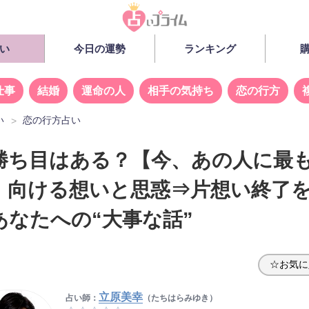
い
今日の運勢
ランキング
仕事
結婚
運命の人
相手の気持ち
恋の行方
い
恋の行方占い
勝ち目はある？【今、あの人に最
】向ける想いと思惑⇒片想い終了
あなたへの“大事な話”
☆お気に
立原美幸
占い師：
（たちはらみゆき）