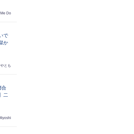
 Me Do
いで
獄か
はやとも
都合
】二
Miyoshi