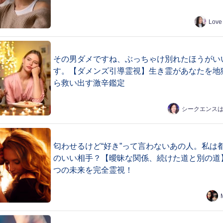
Love
その男ダメですね、ぶっちゃけ別れたほうがい
す。【ダメンズ引導霊視】生き霊があなたを地
ら救い出す激辛鑑定
シークエンス
匂わせるけど“好き”って言わないあの人。私は
のいい相手？【曖昧な関係、続けた道と別の道
つの未来を完全霊視！