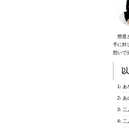
態度
手に対
想いで
以
・あ
・あ
・二
・二