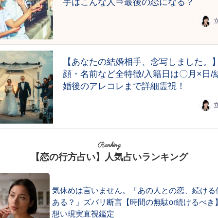
手はこんな人⇒最後の恋になる？
【あなたの結婚相手、念写しました。
顔・名前など全特徴/入籍日は〇月×日/
婚後のアレコレまで詳細霊視！
Ranking
【恋の行方占い】人気占いランキング
気休めは言いません。「あの人との恋、続ける
ある？」ズバリ断言【時間の無駄or続けるべき
想い現実直視鑑定