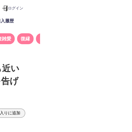
ログイン
購入履歴
複雑愛
復縁
タロット
も近い
を告げ
入りに追加