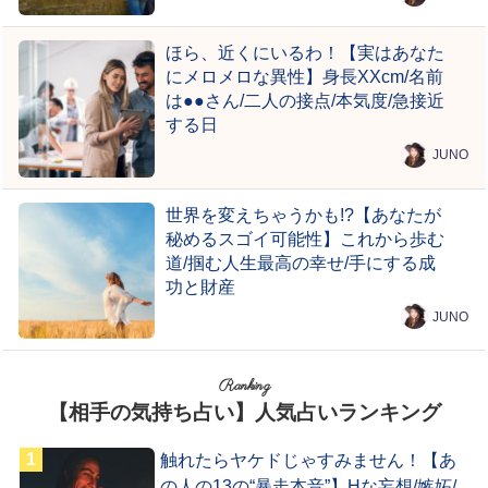
ほら、近くにいるわ！【実はあなた
にメロメロな異性】身長XXcm/名前
は●●さん/二人の接点/本気度/急接近
する日
JUNO
世界を変えちゃうかも!?【あなたが
秘めるスゴイ可能性】これから歩む
道/掴む人生最高の幸せ/手にする成
功と財産
JUNO
Ranking
【相手の気持ち占い】人気占いランキング
触れたらヤケドじゃすみません！【あ
の人の13の“暴走本音”】Hな妄想/嫉妬/