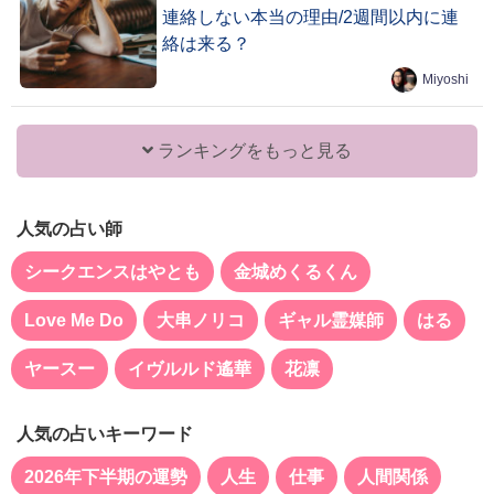
連絡しない本当の理由/2週間以内に連
絡は来る？
Miyoshi
ランキングをもっと見る
人気の占い師
シークエンスはやとも
金城めくるくん
Love Me Do
大串ノリコ
ギャル霊媒師
はる
ヤースー
イヴルルド遙華
花凛
人気の占いキーワード
2026年下半期の運勢
人生
仕事
人間関係