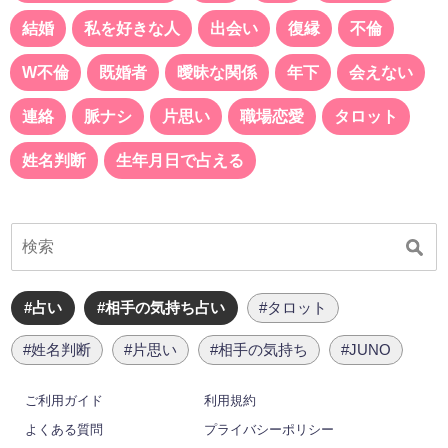
結婚
私を好きな人
出会い
復縁
不倫
W不倫
既婚者
曖昧な関係
年下
会えない
連絡
脈ナシ
片思い
職場恋愛
タロット
姓名判断
生年月日で占える
#占い
#相手の気持ち占い
#タロット
#姓名判断
#片思い
#相手の気持ち
#JUNO
ご利用ガイド
利用規約
よくある質問
プライバシーポリシー