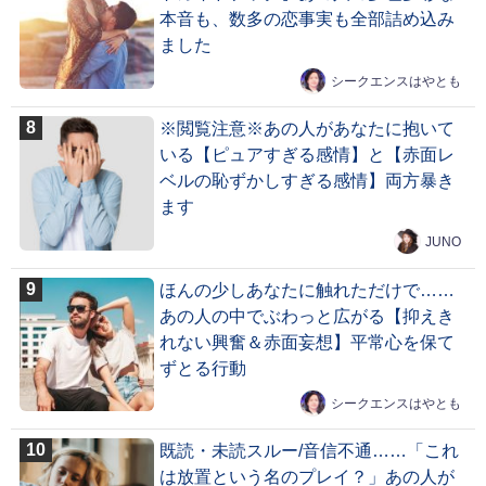
本音も、数多の恋事実も全部詰め込み
ました
シークエンスはやとも
※閲覧注意※あの人があなたに抱いて
いる【ピュアすぎる感情】と【赤面レ
ベルの恥ずかしすぎる感情】両方暴き
ます
JUNO
ほんの少しあなたに触れただけで……
あの人の中でぶわっと広がる【抑えき
れない興奮＆赤面妄想】平常心を保て
ずとる行動
シークエンスはやとも
既読・未読スルー/音信不通……「これ
は放置という名のプレイ？」あの人が