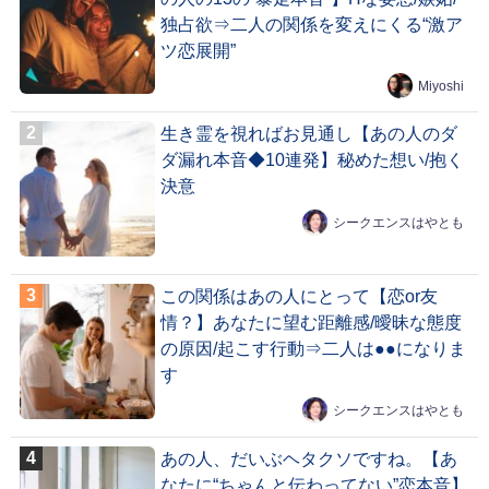
独占欲⇒二人の関係を変えにくる“激ア
ツ恋展開”
Miyoshi
生き霊を視ればお見通し【あの人のダ
ダ漏れ本音◆10連発】秘めた想い/抱く
決意
シークエンスはやとも
この関係はあの人にとって【恋or友
情？】あなたに望む距離感/曖昧な態度
の原因/起こす行動⇒二人は●●になりま
す
シークエンスはやとも
あの人、だいぶヘタクソですね。【あ
なたに“ちゃんと伝わってない”恋本音】