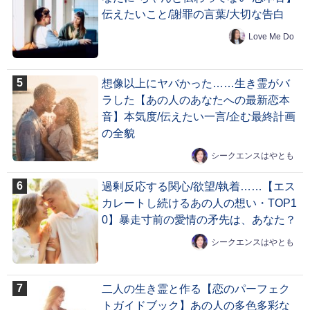
伝えたいこと/謝罪の言葉/大切な告白
Love Me Do
想像以上にヤバかった……生き霊がバ
ラした【あの人のあなたへの最新恋本
音】本気度/伝えたい一言/企む最終計画
の全貌
シークエンスはやとも
過剰反応する関心/欲望/執着……【エス
カレートし続けるあの人の想い・TOP1
0】暴走寸前の愛情の矛先は、あなた？
シークエンスはやとも
二人の生き霊と作る【恋のパーフェク
トガイドブック】あの人の多色多彩な