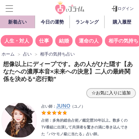
ログイン
新着占い
今日の運勢
ランキング
購入履歴
人生・対人
仕事
結婚
運命の人
相手の気持ち
ホーム
占い
相手の気持ち占い
想像以上にディープです。あの人がひた隠す【あ
なたへの濃厚本音×未来への決意】二人の最終関
係を決める“恋行動”
☆お気に入りに追加
JUNO
占い師：
（ユノ）
占術：多角的総合占術／鑑定歴30年以上。数多くの
TV番組に出演して共演者を驚きの渦に巻き込んでき
た「バケモノ級に当たる」占い師。