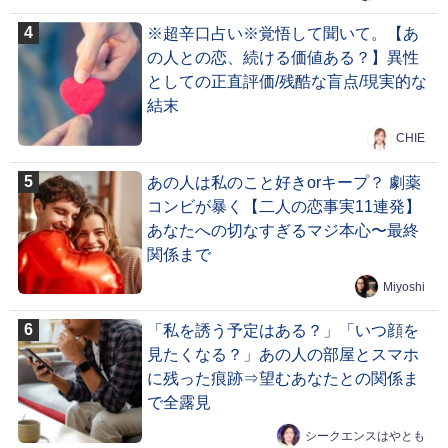
※超辛口占い※覚悟して聞いて。【あ
の人との恋、続ける価値ある？】異性
としての正直評価/残酷な盲点/現実的な
結末
CHIE
あの人は私のこと好きorキープ？ 劇薬
コンビが暴く【二人の恋事実11連発】
あなたへの切なすぎるマジ本心〜最終
関係まで
Miyoshi
「私を誘う予定はある？」「いつ顔を
見たくなる？」あの人の部屋とスマホ
に残った痕跡⇒望むあなたとの関係ま
で全露見
シークエンスはやとも