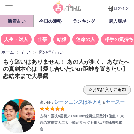
ログイン
新着占い
今日の運勢
ランキング
購入履歴
人生・対人
仕事
結婚
運命の人
相手の気持ち
ホーム
占い
恋の行方占い
もう迷いはありません！ あの人が抱く、あなたへ
の真剣本心は【愛し合いたいor距離を置きたい】
恋結末まで大暴露
☆お気に入りに追加
シークエンスはやとも
ヤースー
占い師：
＆
占術：霊視×霊視／YouTube総再生回数計1億超！ 東
西の霊視芸人二大巨頭がタッグを組んだ究極霊視鑑
定