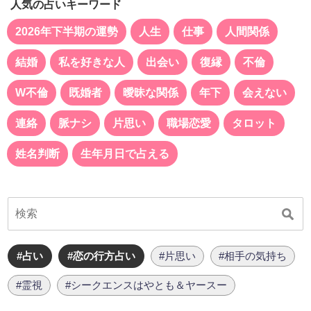
人気の占いキーワード
2026年下半期の運勢
人生
仕事
人間関係
結婚
私を好きな人
出会い
復縁
不倫
W不倫
既婚者
曖昧な関係
年下
会えない
連絡
脈ナシ
片思い
職場恋愛
タロット
姓名判断
生年月日で占える
#占い
#恋の行方占い
#片思い
#相手の気持ち
#霊視
#シークエンスはやとも＆ヤースー