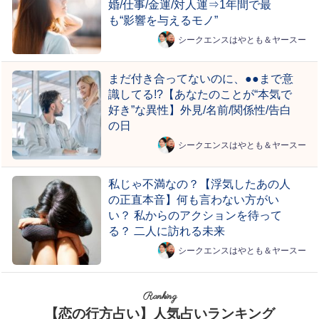
婚/仕事/金運/対人運⇒1年間で最
も“影響を与えるモノ”
シークエンスはやとも＆ヤースー
まだ付き合ってないのに、●●まで意
識してる!?【あなたのことが“本気で
好き”な異性】外見/名前/関係性/告白
の日
シークエンスはやとも＆ヤースー
私じゃ不満なの？【浮気したあの人
の正直本音】何も言わない方がい
い？ 私からのアクションを待って
る？ 二人に訪れる未来
シークエンスはやとも＆ヤースー
Ranking
【恋の行方占い】人気占いランキング