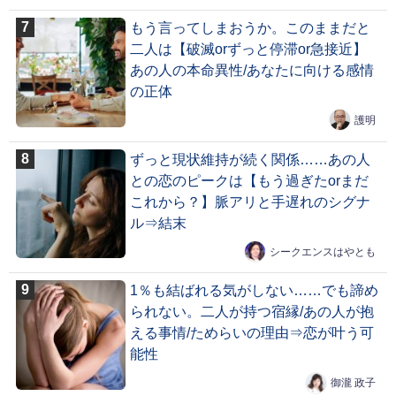
もう言ってしまおうか。このままだと
二人は【破滅orずっと停滞or急接近】
あの人の本命異性/あなたに向ける感情
の正体
護明
ずっと現状維持が続く関係……あの人
との恋のピークは【もう過ぎたorまだ
これから？】脈アリと手遅れのシグナ
ル⇒結末
シークエンスはやとも
1％も結ばれる気がしない……でも諦め
られない。二人が持つ宿縁/あの人が抱
える事情/ためらいの理由⇒恋が叶う可
能性
御瀧 政子