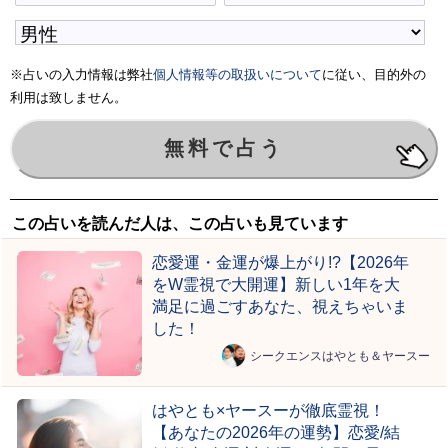
※占いの入力情報は弊社
個人情報等の取扱いについて
に従い、目的外の
利用は致しません。
この占いを読んだ人は、この占いも見ています
恋愛運・金運が爆上がり!?【2026年
をW霊視で大開運】新しい1年を大
満足に過ごすあなた、視えちゃいま
した！
シークエンスはやとも＆ヤースー
はやとも×ヤースーが徹底霊視！
【あなたの2026年の運勢】恋愛/結