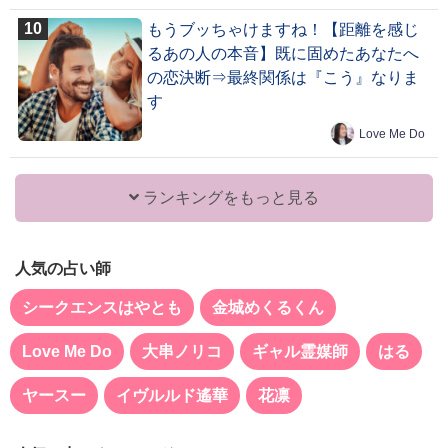
もうブッちゃけますね！【距離を感じ
るあの人の本音】既に固めたあなたへ
の恋決断⇒最終関係は『こう』なりま
す
Love Me Do
ランキングをもっと見る
人気の占い師
シークエンスはやとも
金城めくるくん
Love Me Do
大串ノリコ
ギャル霊媒師
はる
ヤースー
イヴルルド遙華
花凛