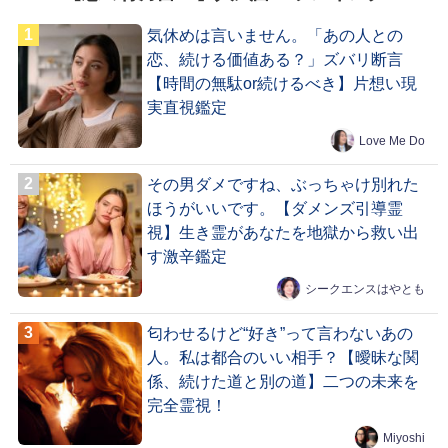
気休めは言いません。「あの人との
恋、続ける価値ある？」ズバリ断言
【時間の無駄or続けるべき】片想い現
実直視鑑定
Love Me Do
その男ダメですね、ぶっちゃけ別れた
ほうがいいです。【ダメンズ引導霊
視】生き霊があなたを地獄から救い出
す激辛鑑定
シークエンスはやとも
匂わせるけど“好き”って言わないあの
人。私は都合のいい相手？【曖昧な関
係、続けた道と別の道】二つの未来を
完全霊視！
Miyoshi