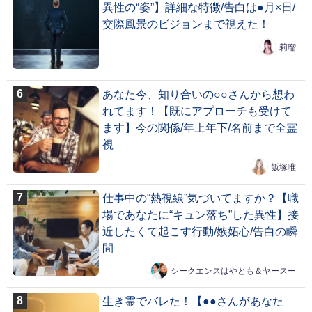
異性の“姿”】詳細な特徴/告白は●月×日/
交際風景のビジョンまで視えた！
莉瑠
あなた今、知り合いの○○さんから想わ
れてます！【既にアプローチも受けて
ます】今の関係/年上年下/名前まで全霊
視
飯塚唯
仕事中の“熱視線”気づいてますか？【職
場であなたに“キュン落ち”した異性】接
近したくて起こす行動/嫉妬心/告白の瞬
間
シークエンスはやとも＆ヤースー
生き霊でバレた！【●●さんがあなた