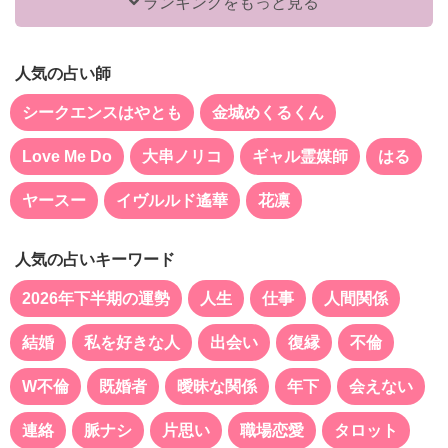
ランキングをもっと見る
人気の占い師
シークエンスはやとも
金城めくるくん
Love Me Do
大串ノリコ
ギャル霊媒師
はる
ヤースー
イヴルルド遙華
花凛
人気の占いキーワード
2026年下半期の運勢
人生
仕事
人間関係
結婚
私を好きな人
出会い
復縁
不倫
W不倫
既婚者
曖昧な関係
年下
会えない
連絡
脈ナシ
片思い
職場恋愛
タロット