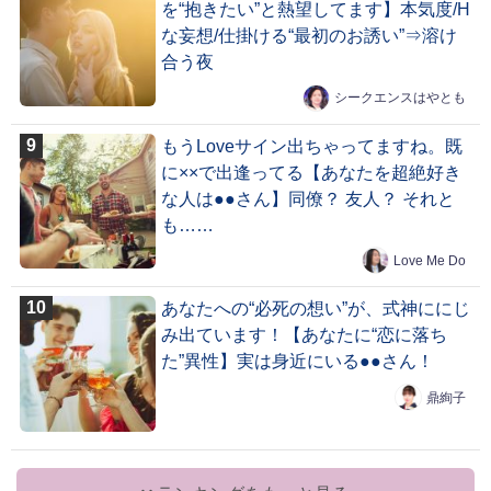
を“抱きたい”と熱望してます】本気度/H
な妄想/仕掛ける“最初のお誘い”⇒溶け
合う夜
シークエンスはやとも
もうLoveサイン出ちゃってますね。既
に××で出逢ってる【あなたを超絶好き
な人は●●さん】同僚？ 友人？ それと
も……
Love Me Do
あなたへの“必死の想い”が、式神ににじ
み出ています！【あなたに“恋に落ち
た”異性】実は身近にいる●●さん！
鼎絢子