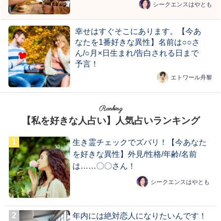
シークエンスはやとも
幸せはすぐそこにあります。【今あ
なたを1番好きな異性】名前は○○さ
ん/○月×日生まれ/告白される日まで
予言！
エトワール舟黎
Ranking
【私を好きな人占い】人気占いランキング
生き霊チェックでズバリ！【今あなた
を好きな異性】外見/性格/年齢/名前
は……〇〇さん！
シークエンスはやとも
年内には絶対恋人になりたいんです！