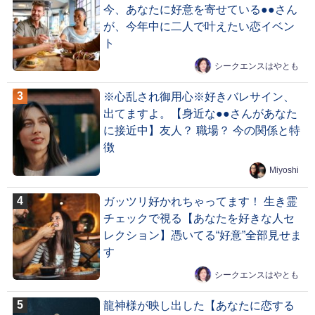
今、あなたに好意を寄せている●●さん
が、今年中に二人で叶えたい恋イベン
ト
シークエンスはやとも
※心乱され御用心※好きバレサイン、
出てますよ。【身近な●●さんがあなた
に接近中】友人？ 職場？ 今の関係と特
徴
Miyoshi
ガッツリ好かれちゃってます！ 生き霊
チェックで視る【あなたを好きな人セ
レクション】憑いてる“好意”全部見せま
す
シークエンスはやとも
龍神様が映し出した【あなたに恋する