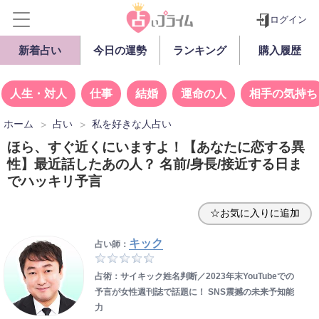
ログイン
新着占い
今日の運勢
ランキング
購入履歴
人生・対人
仕事
結婚
運命の人
相手の気持ち
ホーム
占い
私を好きな人占い
ほら、すぐ近くにいますよ！【あなたに恋する異
性】最近話したあの人？ 名前/身長/接近する日ま
でハッキリ予言
☆お気に入りに追加
キック
占い師：
占術：サイキック姓名判断／2023年末YouTubeでの
予言が女性週刊誌で話題に！ SNS震撼の未来予知能
力