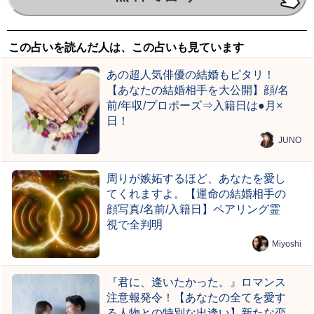
この占いを読んだ人は、この占いも見ています
あの超人気俳優の結婚もピタリ！
【あなたの結婚相手を大公開】顔/名
前/年収/プロポーズ⇒入籍日は●月×
日！
JUNO
周りが嫉妬するほど、あなたを愛し
てくれますよ。【運命の結婚相手の
顔写真/名前/入籍日】ペアリング霊
視で全判明
Miyoshi
『君に、逢いたかった。』ロマンス
注意報発令！【あなたの全てを愛す
る人物との特別な出逢い】新たな恋