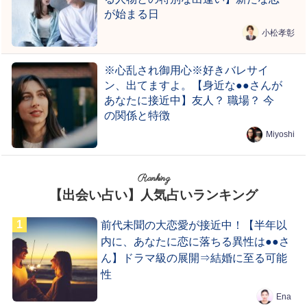
が始まる日
小松孝彰
※心乱され御用心※好きバレサイ
ン、出てますよ。【身近な●●さんが
あなたに接近中】友人？ 職場？ 今
の関係と特徴
Miyoshi
Ranking
【出会い占い】人気占いランキング
前代未聞の大恋愛が接近中！【半年以
内に、あなたに恋に落ちる異性は●●さ
ん】ドラマ級の展開⇒結婚に至る可能
性
Ena