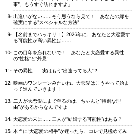
事”、もうすぐ訪れますよ」
・出逢いがない……そう思うなら見て！ あなたの縁を
確実にする”スペシャルな方法”
・【名前までハッキリ！】2026年に、あなたと大恋愛す
る可能性が高い異性は……
・この目印を忘れないで！ あなたと大恋愛する異性
の“性格”と“外見”
・その異性……実はもう“出逢ってる人”？
・映画のワンシーンみたいね。大恋愛はこうやって始ま
って進んでいきます！
・二人が大恋愛にまで至るのは、ちゃんと“特別な理
由”があるからなんですよ
・大恋愛の末に……二人が“結婚する可能性”はある？
・本当に“大恋愛の相手”か迷ったら、コレで見極めてみ