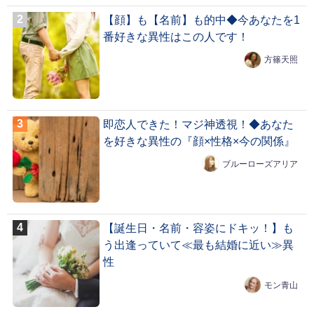
【顔】も【名前】も的中◆今あなたを1
番好きな異性はこの人です！
方篠天照
即恋人できた！マジ神透視！◆あなた
を好きな異性の『顔×性格×今の関係』
ブルーローズアリア
【誕生日・名前・容姿にドキッ！】も
う出逢っていて≪最も結婚に近い≫異
性
モン青山