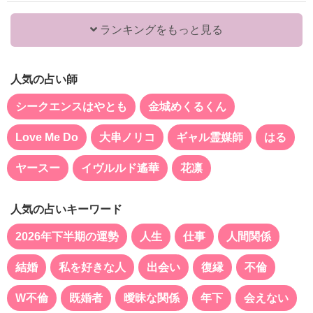
ランキングをもっと見る
人気の占い師
シークエンスはやとも
金城めくるくん
Love Me Do
大串ノリコ
ギャル霊媒師
はる
ヤースー
イヴルルド遙華
花凛
人気の占いキーワード
2026年下半期の運勢
人生
仕事
人間関係
結婚
私を好きな人
出会い
復縁
不倫
W不倫
既婚者
曖昧な関係
年下
会えない