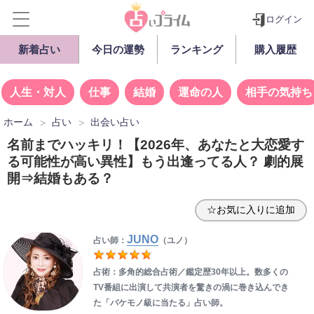
ログイン
新着占い
今日の運勢
ランキング
購入履歴
人生・対人
仕事
結婚
運命の人
相手の気持ち
ホーム
占い
出会い占い
名前までハッキリ！【2026年、あなたと大恋愛す
る可能性が高い異性】もう出逢ってる人？ 劇的展
開⇒結婚もある？
☆お気に入りに追加
JUNO
占い師：
（ユノ）
占術：多角的総合占術／鑑定歴30年以上。数多くの
TV番組に出演して共演者を驚きの渦に巻き込んでき
た「バケモノ級に当たる」占い師。