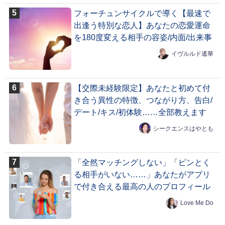
フォーチュンサイクルで導く【最速で
出逢う特別な恋人】あなたの恋愛運命
を180度変える相手の容姿/内面/出来事
イヴルルド遙華
【交際未経験限定】あなたと初めて付
き合う異性の特徴、つながり方、告白/
デート/キス/初体験……全部教えます
シークエンスはやとも
「全然マッチングしない」「ピンとく
る相手がいない……」あなたがアプリ
で付き合える最高の人のプロフィール
Love Me Do