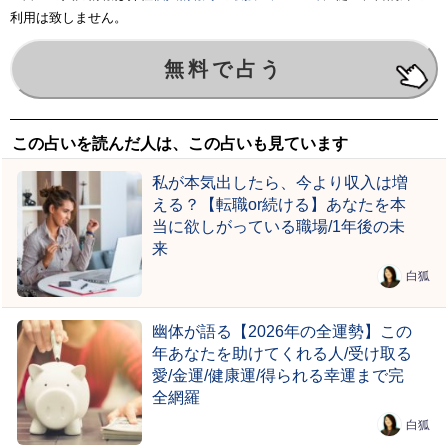
利用は致しません。
この占いを読んだ人は、この占いも見ています
私が本気出したら、今より収入は増
える？【転職or続ける】あなたを本
当に欲しがっている職場/1年後の未
来
白狐
幽体が語る【2026年の全運勢】この
年あなたを助けてくれる人/受け取る
愛/金運/健康運/得られる幸運まで完
全網羅
白狐