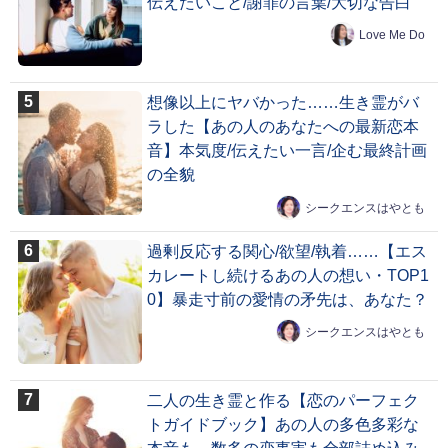
伝えたいこと/謝罪の言葉/大切な告白
Love Me Do
想像以上にヤバかった……生き霊がバ
ラした【あの人のあなたへの最新恋本
音】本気度/伝えたい一言/企む最終計画
の全貌
シークエンスはやとも
過剰反応する関心/欲望/執着……【エス
カレートし続けるあの人の想い・TOP1
0】暴走寸前の愛情の矛先は、あなた？
シークエンスはやとも
二人の生き霊と作る【恋のパーフェク
トガイドブック】あの人の多色多彩な