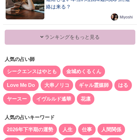
絡は来る？
Miyoshi
ランキングをもっと見る
人気の占い師
シークエンスはやとも
金城めくるくん
Love Me Do
大串ノリコ
ギャル霊媒師
はる
ヤースー
イヴルルド遙華
花凛
人気の占いキーワード
2026年下半期の運勢
人生
仕事
人間関係