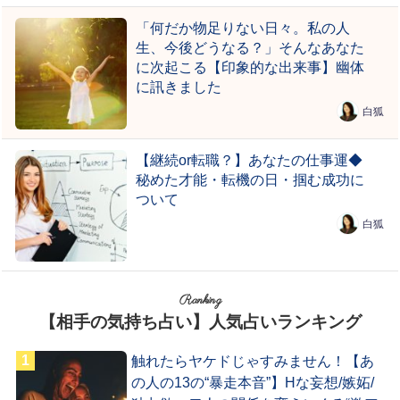
「何だか物足りない日々。私の人
生、今後どうなる？」そんなあなた
に次起こる【印象的な出来事】幽体
に訊きました
白狐
【継続or転職？】あなたの仕事運◆
秘めた才能・転機の日・掴む成功に
ついて
白狐
Ranking
【相手の気持ち占い】人気占いランキング
触れたらヤケドじゃすみません！【あ
の人の13の“暴走本音”】Hな妄想/嫉妬/