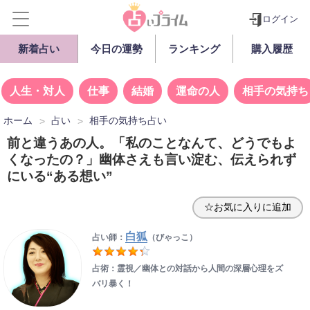
ログイン
新着占い
今日の運勢
ランキング
購入履歴
人生・対人
仕事
結婚
運命の人
相手の気持ち
ホーム
占い
相手の気持ち占い
前と違うあの人。「私のことなんて、どうでもよ
くなったの？」幽体さえも言い淀む、伝えられず
にいる“ある想い”
☆お気に入りに追加
白狐
占い師：
（びゃっこ）
占術：霊視／幽体との対話から人間の深層心理をズ
バリ暴く！