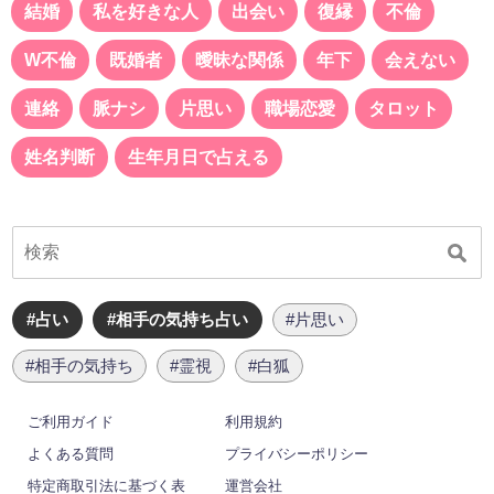
結婚
私を好きな人
出会い
復縁
不倫
W不倫
既婚者
曖昧な関係
年下
会えない
連絡
脈ナシ
片思い
職場恋愛
タロット
姓名判断
生年月日で占える
#占い
#相手の気持ち占い
#片思い
#相手の気持ち
#霊視
#白狐
ご利用ガイド
利用規約
よくある質問
プライバシーポリシー
特定商取引法に基づく表
運営会社