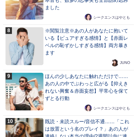
本音も、数多の恋事実も全部詰め込み
ました
シークエンスはやとも
※閲覧注意※あの人があなたに抱いて
いる【ピュアすぎる感情】と【赤面レ
ベルの恥ずかしすぎる感情】両方暴き
ます
JUNO
ほんの少しあなたに触れただけで……
あの人の中でぶわっと広がる【抑えき
れない興奮＆赤面妄想】平常心を保て
ずとる行動
シークエンスはやとも
既読・未読スルー/音信不通……「これ
は放置という名のプレイ？」あの人が
連絡しない本当の理由/2週間以内に連