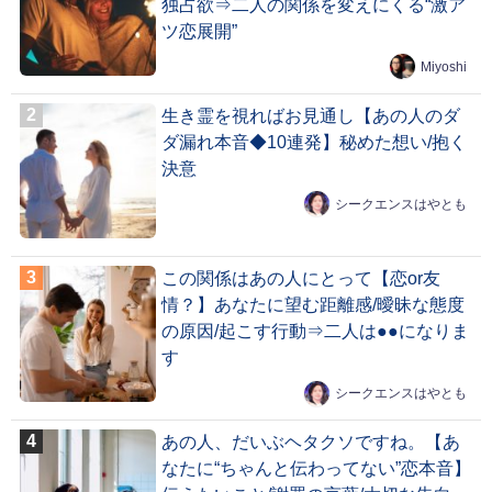
独占欲⇒二人の関係を変えにくる“激ア
ツ恋展開”
Miyoshi
生き霊を視ればお見通し【あの人のダ
ダ漏れ本音◆10連発】秘めた想い/抱く
決意
シークエンスはやとも
この関係はあの人にとって【恋or友
情？】あなたに望む距離感/曖昧な態度
の原因/起こす行動⇒二人は●●になりま
す
シークエンスはやとも
あの人、だいぶヘタクソですね。【あ
なたに“ちゃんと伝わってない”恋本音】