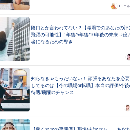
DJコ
陰口とか言われてない？【職場でのあなたの評
飛躍の可能性】1年後/5年後/10年後の未来⇒億
者になるための導き
知らなきゃもったいない！ 頑張るあなたを必要
してるのは【今の職場or転職】本当の評価/今後
待遇/飛躍のチャンス
【働くママの裏評価】職場/夫/ママ友……あな