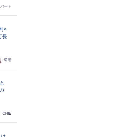
ルバート
判×
万長
莉瑠
と
の
CHIE
たは