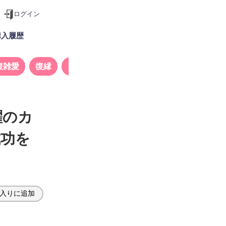
ログイン
購入履歴
複雑愛
復縁
タロット
躍のカ
成功を
入りに追加