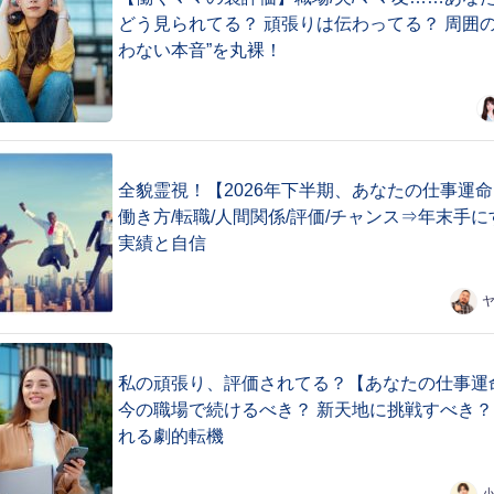
どう見られてる？ 頑張りは伝わってる？ 周囲の
わない本音”を丸裸！
全貌霊視！【2026年下半期、あなたの仕事運
働き方/転職/人間関係/評価/チャンス⇒年末手に
実績と自信
私の頑張り、評価されてる？【あなたの仕事運
今の職場で続けるべき？ 新天地に挑戦すべき？
れる劇的転機