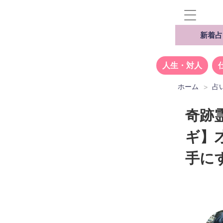
新着占
人生・対人
ホーム
占
奇跡
ギ】
手に