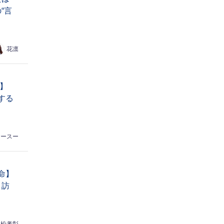
“言
花凛
命】
する
ヤースー
命】
 訪