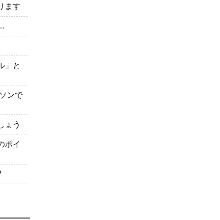
ります
…
ル」と
ソンで
しょう
のポイ
?