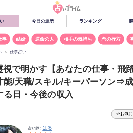
い
今日の運勢
ランキング
仕事
結婚
運命の人
相手の気持ち
恋の行方
い
仕事占い
霊視で明かす【あなたの仕事・飛
才能/天職/スキル/キーパーソン⇒
する日・今後の収入
☆お気に
はる
占い師：