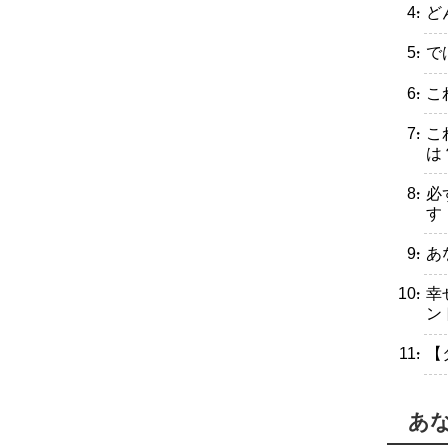
・ど
・で
・こ
・こ
は
・必
す
・あ
・幸
ン
・【
あ