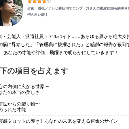
占術：透視／テレビ番組内でロンブー淳さんの復縁結婚も的中さ
愕の占い師！
者・芸能人・派遣社員・アルバイト……あらゆる層から絶大支
大幅に昇給した」「管理職に抜擢された」と感謝の報告が殺到
！ あなたの才能や評価、飛躍まで明らかにしていきます！
下の項目を占えます
心の内側に広がる世界〜
なたの本当の美しさ
前世からの贈り物〜
められた才能
霊感タロットの導き】あなたの未来を変える運命のサイン