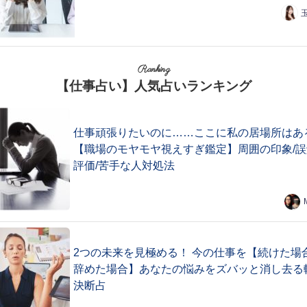
Ranking
【仕事占い】人気占いランキング
仕事頑張りたいのに……ここに私の居場所はあ
【職場のモヤモヤ視えすぎ鑑定】周囲の印象/誤
評価/苦手な人対処法
2つの未来を見極める！ 今の仕事を【続けた場合
辞めた場合】あなたの悩みをズバッと消し去る
決断占