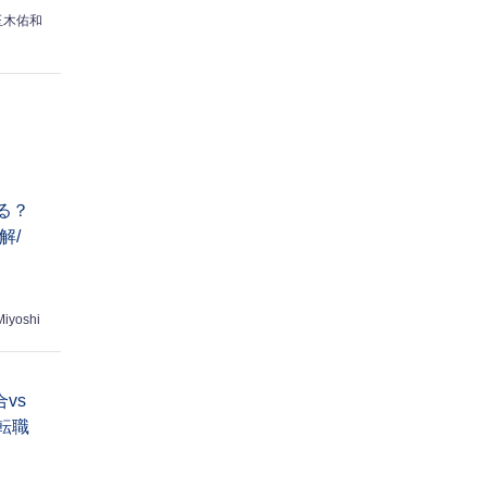
玉木佑和
る？
解/
Miyoshi
vs
転職