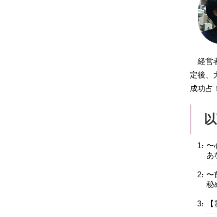
経営
定後、
成功占
以
・〜
あ
・〜
秘
・【