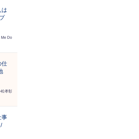
人は
プ
 Me Do
の仕
地
小松孝彰
仕事
/