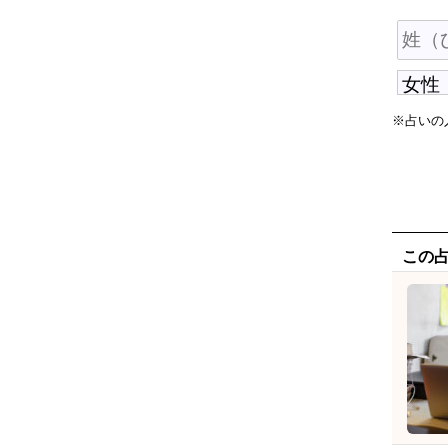
※占いの
この