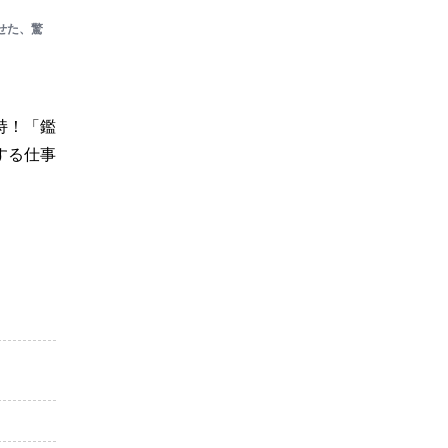
せた、驚
持！「鑑
する仕事