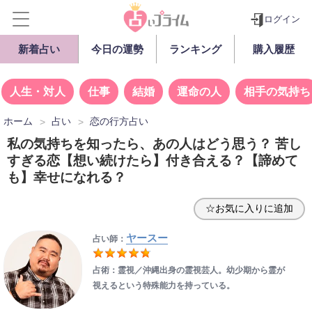
ログイン
新着占い
今日の運勢
ランキング
購入履歴
人生・対人
仕事
結婚
運命の人
相手の気持ち
ホーム
占い
恋の行方占い
私の気持ちを知ったら、あの人はどう思う？ 苦し
すぎる恋【想い続けたら】付き合える？【諦めて
も】幸せになれる？
☆お気に入りに追加
ヤースー
占い師：
占術：霊視／沖縄出身の霊視芸人。幼少期から霊が
視えるという特殊能力を持っている。