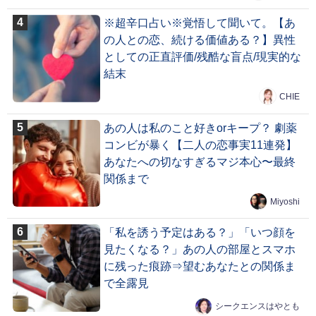
※超辛口占い※覚悟して聞いて。【あ
の人との恋、続ける価値ある？】異性
としての正直評価/残酷な盲点/現実的な
結末
CHIE
あの人は私のこと好きorキープ？ 劇薬
コンビが暴く【二人の恋事実11連発】
あなたへの切なすぎるマジ本心〜最終
関係まで
Miyoshi
「私を誘う予定はある？」「いつ顔を
見たくなる？」あの人の部屋とスマホ
に残った痕跡⇒望むあなたとの関係ま
で全露見
シークエンスはやとも