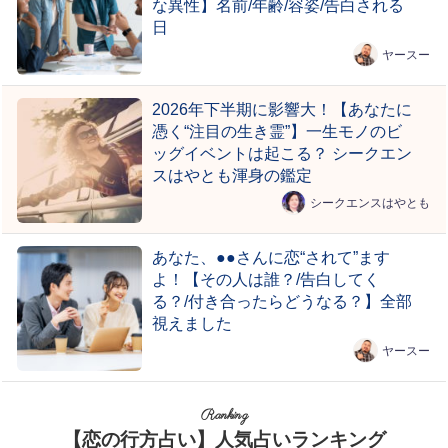
な異性】名前/年齢/容姿/告白される
日
ヤースー
2026年下半期に影響大！【あなたに
憑く“注目の生き霊”】一生モノのビ
ッグイベントは起こる？ シークエン
スはやとも渾身の鑑定
シークエンスはやとも
あなた、●●さんに恋“されて”ます
よ！【その人は誰？/告白してく
る？/付き合ったらどうなる？】全部
視えました
ヤースー
Ranking
【恋の行方占い】人気占いランキング