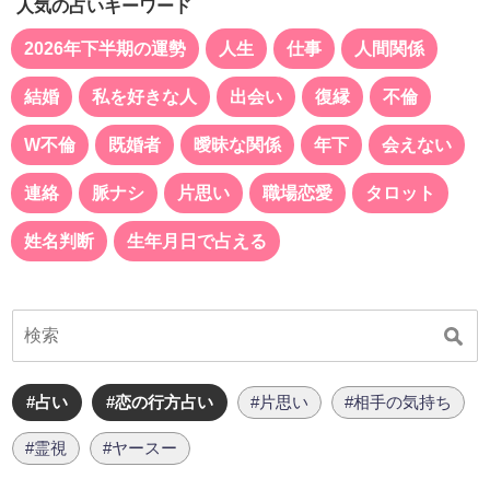
人気の占いキーワード
2026年下半期の運勢
人生
仕事
人間関係
結婚
私を好きな人
出会い
復縁
不倫
W不倫
既婚者
曖昧な関係
年下
会えない
連絡
脈ナシ
片思い
職場恋愛
タロット
姓名判断
生年月日で占える
#占い
#恋の行方占い
#片思い
#相手の気持ち
#霊視
#ヤースー