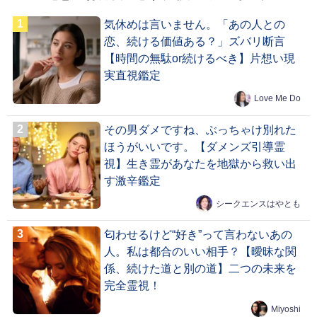
気休めは言いません。「あの人との
恋、続ける価値ある？」ズバリ断言
【時間の無駄or続けるべき】片想い現
実直視鑑定
Love Me Do
その男ダメですね、ぶっちゃけ別れた
ほうがいいです。【ダメンズ引導霊
視】生き霊があなたを地獄から救い出
す激辛鑑定
シークエンスはやとも
匂わせるけど“好き”って言わないあの
人。私は都合のいい相手？【曖昧な関
係、続けた道と別の道】二つの未来を
完全霊視！
Miyoshi