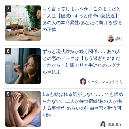
もう言ってしまおうか。このままだと
二人は【破滅orずっと停滞or急接近】
あの人の本命異性/あなたに向ける感情
の正体
護明
ずっと現状維持が続く関係……あの人
との恋のピークは【もう過ぎたorまだ
これから？】脈アリと手遅れのシグナ
ル⇒結末
シークエンスはやとも
1％も結ばれる気がしない……でも諦め
られない。二人が持つ宿縁/あの人が抱
える事情/ためらいの理由⇒恋が叶う可
能性
御瀧 政子