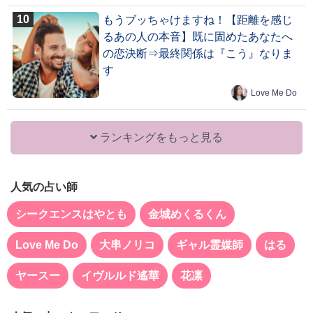
もうブッちゃけますね！【距離を感じ
るあの人の本音】既に固めたあなたへ
の恋決断⇒最終関係は『こう』なりま
す
Love Me Do
ランキングをもっと見る
人気の占い師
シークエンスはやとも
金城めくるくん
Love Me Do
大串ノリコ
ギャル霊媒師
はる
ヤースー
イヴルルド遙華
花凛