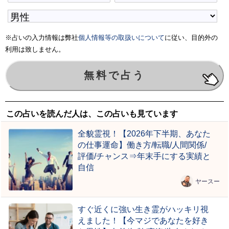
※占いの入力情報は弊社
個人情報等の取扱いについて
に従い、目的外の
利用は致しません。
この占いを読んだ人は、この占いも見ています
全貌霊視！【2026年下半期、あなた
の仕事運命】働き方/転職/人間関係/
評価/チャンス⇒年末手にする実績と
自信
ヤースー
すぐ近くに強い生き霊がハッキリ視
えました！【今マジであなたを好き