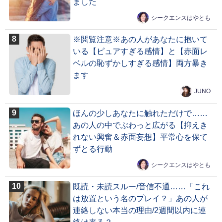
ました
シークエンスはやとも
※閲覧注意※あの人があなたに抱いて
いる【ピュアすぎる感情】と【赤面レ
ベルの恥ずかしすぎる感情】両方暴き
ます
JUNO
ほんの少しあなたに触れただけで……
あの人の中でぶわっと広がる【抑えき
れない興奮＆赤面妄想】平常心を保て
ずとる行動
シークエンスはやとも
既読・未読スルー/音信不通……「これ
は放置という名のプレイ？」あの人が
連絡しない本当の理由/2週間以内に連