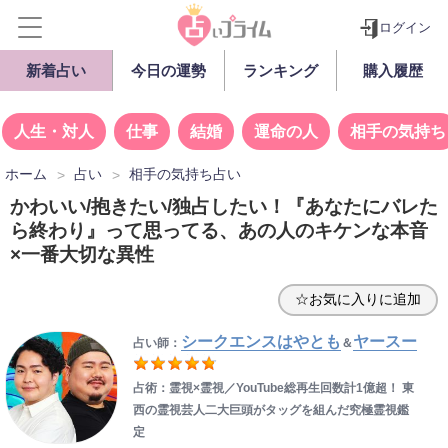
ログイン
新着占い
今日の運勢
ランキング
購入履歴
人生・対人
仕事
結婚
運命の人
相手の気持ち
ホーム
占い
相手の気持ち占い
かわいい/抱きたい/独占したい！『あなたにバレた
ら終わり』って思ってる、あの人のキケンな本音
×一番大切な異性
☆お気に入りに追加
シークエンスはやとも
ヤースー
占い師：
＆
占術：霊視×霊視／YouTube総再生回数計1億超！ 東
西の霊視芸人二大巨頭がタッグを組んだ究極霊視鑑
定