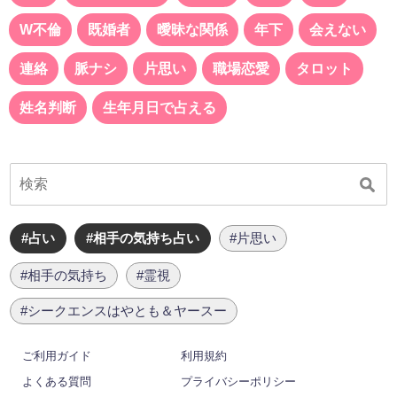
W不倫
既婚者
曖昧な関係
年下
会えない
連絡
脈ナシ
片思い
職場恋愛
タロット
姓名判断
生年月日で占える
#占い
#相手の気持ち占い
#片思い
#相手の気持ち
#霊視
#シークエンスはやとも＆ヤースー
ご利用ガイド
利用規約
よくある質問
プライバシーポリシー