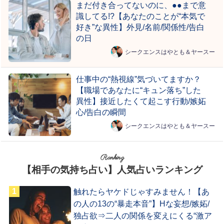
まだ付き合ってないのに、●●まで意
識してる!?【あなたのことが“本気で
好き”な異性】外見/名前/関係性/告白
の日
シークエンスはやとも＆ヤースー
仕事中の“熱視線”気づいてますか？
【職場であなたに“キュン落ち”した
異性】接近したくて起こす行動/嫉妬
心/告白の瞬間
シークエンスはやとも＆ヤースー
Ranking
【相手の気持ち占い】人気占いランキング
触れたらヤケドじゃすみません！【あ
の人の13の“暴走本音”】Hな妄想/嫉妬/
独占欲⇒二人の関係を変えにくる“激ア