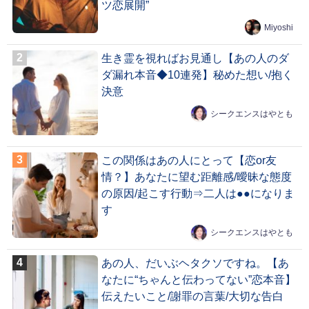
ツ恋展開”
Miyoshi
生き霊を視ればお見通し【あの人のダ
ダ漏れ本音◆10連発】秘めた想い/抱く
決意
シークエンスはやとも
この関係はあの人にとって【恋or友
情？】あなたに望む距離感/曖昧な態度
の原因/起こす行動⇒二人は●●になりま
す
シークエンスはやとも
あの人、だいぶヘタクソですね。【あ
なたに“ちゃんと伝わってない”恋本音】
伝えたいこと/謝罪の言葉/大切な告白