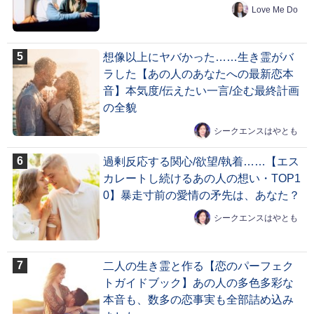
Love Me Do
想像以上にヤバかった……生き霊がバ
ラした【あの人のあなたへの最新恋本
音】本気度/伝えたい一言/企む最終計画
の全貌
シークエンスはやとも
過剰反応する関心/欲望/執着……【エス
カレートし続けるあの人の想い・TOP1
0】暴走寸前の愛情の矛先は、あなた？
シークエンスはやとも
二人の生き霊と作る【恋のパーフェク
トガイドブック】あの人の多色多彩な
本音も、数多の恋事実も全部詰め込み