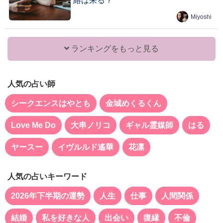
絡は来る？
Miyoshi
ランキングをもっと見る
人気の占い師
シークエンスはやとも
金城めくるくん
Love Me Do
大串ノリコ
ギャル霊媒師
はる
ヤースー
イヴルルド遙華
花凛
人気の占いキーワード
2026年下半期の運勢
人生
仕事
人間関係
結婚
私を好きな人
出会い
復縁
不倫