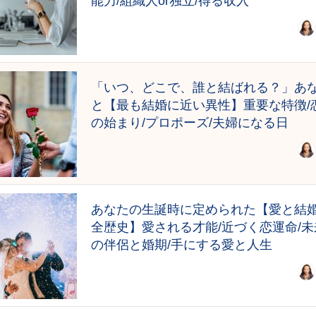
能力/組織人or独立/得る収入
「いつ、どこで、誰と結ばれる？」あ
と【最も結婚に近い異性】重要な特徴/
の始まり/プロポーズ/夫婦になる日
あなたの生誕時に定められた【愛と結
全歴史】愛される才能/近づく恋運命/未
の伴侶と婚期/手にする愛と人生