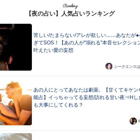
Ranking
【夜の占い】人気占いランキング
苦しい/たまらない/アレが欲しい……あなたが●
ぎてSOS！【あの人が“溺れる”本音セレクショ
叶えたい愛の妄想
シークエンス
あの人にとってあなたは劇薬。【甘くてキケン
能占】イっちゃってる妄想/訪れる甘い夜⇒Hし
も大事にしてくれる？