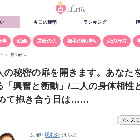
い
今日の運勢
ランキング
仕事
結婚
運命の人
相手の気持ち
恋の行方
い
夜の占い
人の秘密の扉を開きます。あなた
る「興奮と衝動」/二人の身体相性
初めて抱き合う日は……
☆お気に
瑛利奈
占い師：
（えりな）