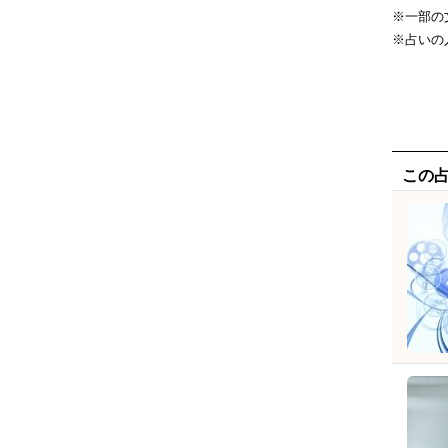
※一部の
※占いの
この