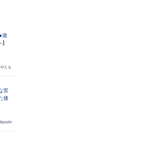
●過
ン】
はやとも
な官
た後
Miyoshi