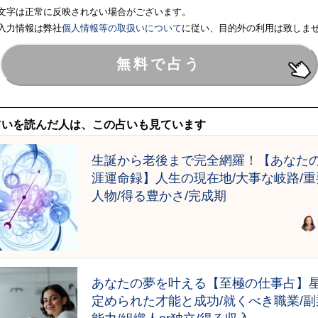
文字は正常に反映されない場合がございます。
入力情報は弊社
個人情報等の取扱いについて
に従い、目的外の利用は致しま
占いを読んだ人は、この占いも見ています
生誕から老後まで完全網羅！【あなた
涯運命録】人生の現在地/大事な岐路/重
人物/得る豊かさ/完成期
あなたの夢を叶える【至極の仕事占】
定められた才能と成功/就くべき職業/副