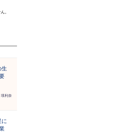
せん。
の生
要
瑛利奈
星に
業