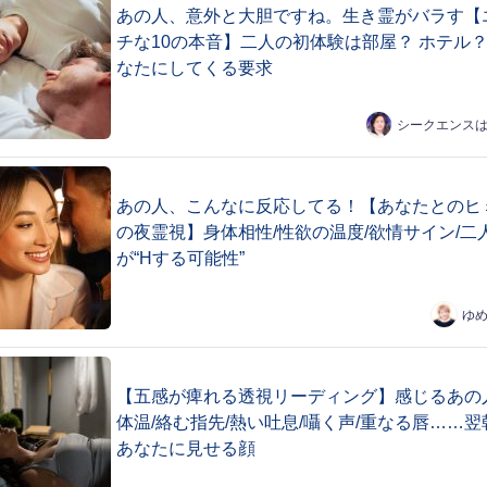
あの人、意外と大胆ですね。生き霊がバラす【
チな10の本音】二人の初体験は部屋？ ホテル？
なたにしてくる要求
シークエンス
あの人、こんなに反応してる！【あなたとのヒ
の夜霊視】身体相性/性欲の温度/欲情サイン/二
が“Hする可能性”
ゆ
【五感が痺れる透視リーディング】感じるあの
体温/絡む指先/熱い吐息/囁く声/重なる唇……翌
あなたに見せる顔