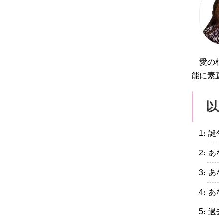
愛の
能に素
以
・誕
・あ
・あ
・あ
・過