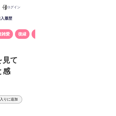
ログイン
購入履歴
複雑愛
復縁
タロット
を見て
と感
入りに追加