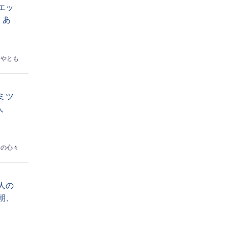
エッ
 あ
はやとも
ミツ
人
めの心々
人の
朝、