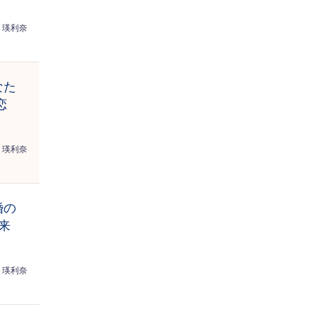
瑛利奈
なた
恋
瑛利奈
婚の
来
瑛利奈