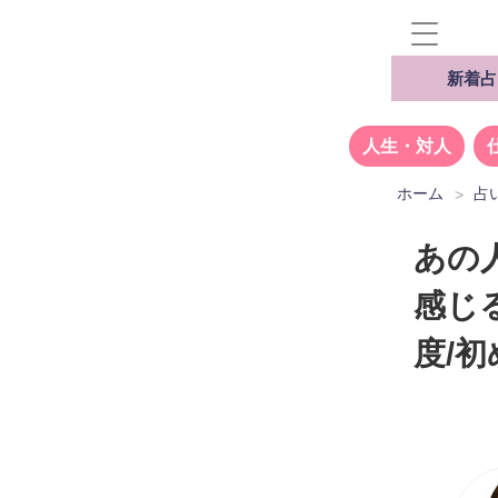
新着占
人生・対人
ホーム
占
あの
感じ
度/