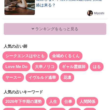
絡は来る？
Miyoshi
ランキングをもっと見る
人気の占い師
シークエンスはやとも
金城めくるくん
Love Me Do
大串ノリコ
ギャル霊媒師
はる
ヤースー
イヴルルド遙華
花凛
人気の占いキーワード
2026年下半期の運勢
人生
仕事
人間関係