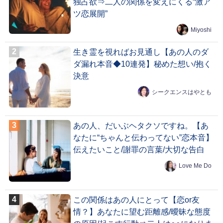
独占欲⇒二人の関係を変えにくる“激ア
ツ恋展開”
Miyoshi
生き霊を視ればお見通し【あの人のダ
ダ漏れ本音◆10連発】秘めた想い/抱く
決意
シークエンスはやとも
あの人、だいぶヘタクソですね。【あ
なたに“ちゃんと伝わってない”恋本音】
伝えたいこと/謝罪の言葉/大切な告白
Love Me Do
この関係はあの人にとって【恋or友
情？】あなたに望む距離感/曖昧な態度