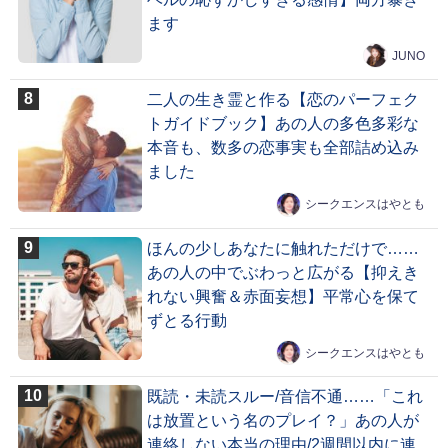
ます
JUNO
二人の生き霊と作る【恋のパーフェク
トガイドブック】あの人の多色多彩な
本音も、数多の恋事実も全部詰め込み
ました
シークエンスはやとも
ほんの少しあなたに触れただけで……
あの人の中でぶわっと広がる【抑えき
れない興奮＆赤面妄想】平常心を保て
ずとる行動
シークエンスはやとも
既読・未読スルー/音信不通……「これ
は放置という名のプレイ？」あの人が
連絡しない本当の理由/2週間以内に連