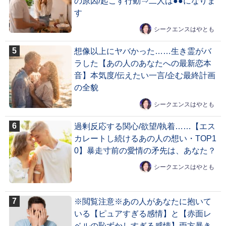
の原因/起こす行動⇒二人は●●になりま
す
シークエンスはやとも
想像以上にヤバかった……生き霊がバ
ラした【あの人のあなたへの最新恋本
音】本気度/伝えたい一言/企む最終計画
の全貌
シークエンスはやとも
過剰反応する関心/欲望/執着……【エス
カレートし続けるあの人の想い・TOP1
0】暴走寸前の愛情の矛先は、あなた？
シークエンスはやとも
※閲覧注意※あの人があなたに抱いて
いる【ピュアすぎる感情】と【赤面レ
ベルの恥ずかしすぎる感情】両方暴き