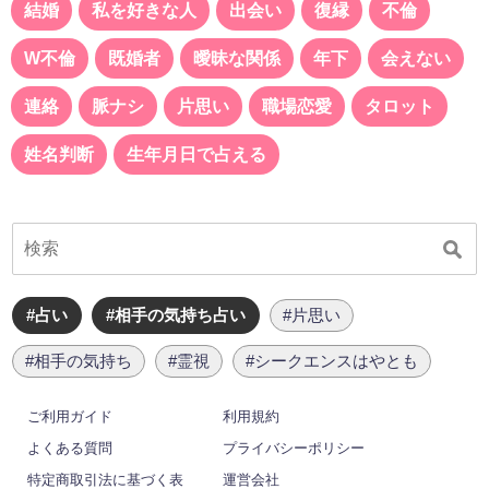
結婚
私を好きな人
出会い
復縁
不倫
W不倫
既婚者
曖昧な関係
年下
会えない
連絡
脈ナシ
片思い
職場恋愛
タロット
姓名判断
生年月日で占える
#占い
#相手の気持ち占い
#片思い
#相手の気持ち
#霊視
#シークエンスはやとも
ご利用ガイド
利用規約
よくある質問
プライバシーポリシー
特定商取引法に基づく表
運営会社