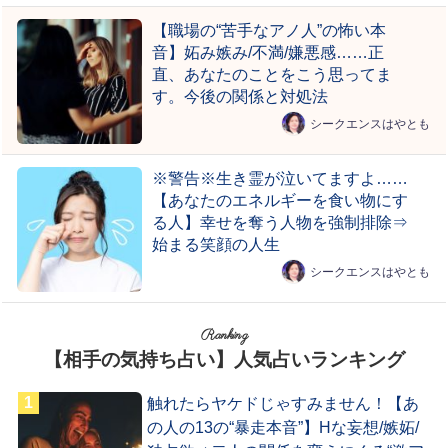
【職場の“苦手なアノ人”の怖い本
音】妬み嫉み/不満/嫌悪感……正
直、あなたのことをこう思ってま
す。今後の関係と対処法
シークエンスはやとも
※警告※生き霊が泣いてますよ……
【あなたのエネルギーを食い物にす
る人】幸せを奪う人物を強制排除⇒
始まる笑顔の人生
シークエンスはやとも
Ranking
【相手の気持ち占い】人気占いランキング
触れたらヤケドじゃすみません！【あ
の人の13の“暴走本音”】Hな妄想/嫉妬/