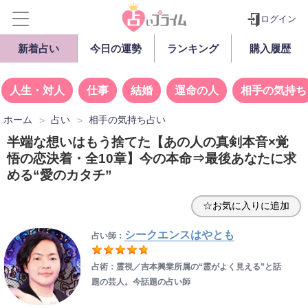
ログイン
新着占い
今日の運勢
ランキング
購入履歴
人生・対人
仕事
結婚
運命の人
相手の気持ち
ホーム
占い
相手の気持ち占い
半端な想いはもう捨てた【あの人の真剣本音×覚
悟の恋決着・全10章】今の本命⇒最後あなたに求
める“愛のカタチ”
☆お気に入りに追加
シークエンスはやとも
占い師：
占術：霊視／吉本興業所属の“霊がよく見える”と話
題の芸人。今話題の占い師