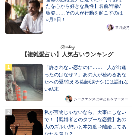
たを心から好きな異性】名前/年齢/
容姿……その人が行動を起こすのは
○月×日！
章月綾乃
Ranking
【複雑愛占い】人気占いランキング
「許されない恋なのに……二人が出逢
ったのはなぜ？」あの人が秘めるあな
たへの愛/抱える葛藤/涙ナシには語れな
い結末
シークエンスはやとも＆ヤースー
私が宝物じゃないなら、大事にしない
で！【既婚者とのタブーな恋愛】あの
人のズルい想いと本気度⇒離婚してあ
なたを選ぶ？