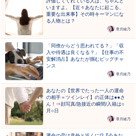
評価してくれている人は、ちゃんと
いますよ。【近々あなたに起こる、
重要な出来事】その時キーマンにな
る人物とは？
章月綾乃
「同僚からどう思われてる？」「収
入や待遇は良くなる？」【仕事の不
安解消占】あなたが掴むビッグチャ
ンス
章月綾乃
あなたの【世界でたった一人の運命
の相手＝ツインレイ】の正体は●●さ
ん！⇒顔写真/急接近の瞬間/入籍は○
月○日
章月綾乃
運命の恋は意外と近くに!?【今あな