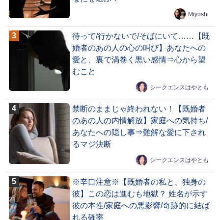
Miyoshi
待って/行かないで/そばにいて……【既
婚者のあの人の心の叫び】あなたへの
愛と、裏で渦巻く黒い感情⇒心から望
むこと
シークエンスはやとも
禁断のままじゃ終われない！【既婚者
のあの人の内情解放】家庭への気持ち/
あなたへの隠し事⇒難解な愛に下され
るマジ決断
シークエンスはやとも
※辛口注意※【既婚者の私と、独身の
彼】この恋は進むも地獄？ 姓名が示す
彼の本性/家庭への悪影響/奇跡的に結ば
れる確率