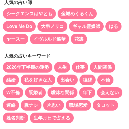
人気の占い師
シークエンスはやとも
金城めくるくん
Love Me Do
大串ノリコ
ギャル霊媒師
はる
ヤースー
イヴルルド遙華
花凛
人気の占いキーワード
2026年下半期の運勢
人生
仕事
人間関係
結婚
私を好きな人
出会い
復縁
不倫
W不倫
既婚者
曖昧な関係
年下
会えない
連絡
脈ナシ
片思い
職場恋愛
タロット
姓名判断
生年月日で占える