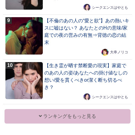
シークエンスはやとも
【不倫のあの人の“愛と欲”】あの熱いキ
スに嘘はない？ あなたとのHの意味/家
庭での夜の営みの有無⇒背徳の恋の結
末
大串ノリコ
【生き霊が晒す禁断愛の現実】家庭で
のあの人の姿/あなたへの掛け値なしの
想い/愛を貫くべきor潔く断ち切るべ
き？
シークエンスはやとも
ランキングをもっと見る