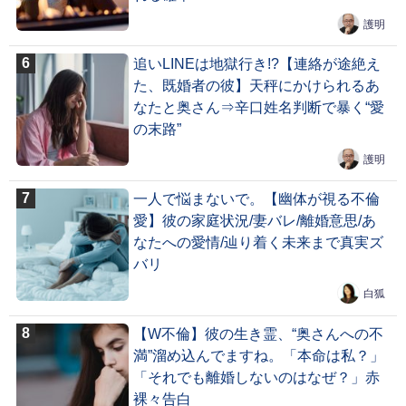
護明
追いLINEは地獄行き!?【連絡が途絶え
た、既婚者の彼】天秤にかけられるあ
なたと奥さん⇒辛口姓名判断で暴く“愛
の末路”
護明
一人で悩まないで。【幽体が視る不倫
愛】彼の家庭状況/妻バレ/離婚意思/あ
なたへの愛情/辿り着く未来まで真実ズ
バリ
白狐
【W不倫】彼の生き霊、“奥さんへの不
満”溜め込んでますね。「本命は私？」
「それでも離婚しないのはなぜ？」赤
裸々告白