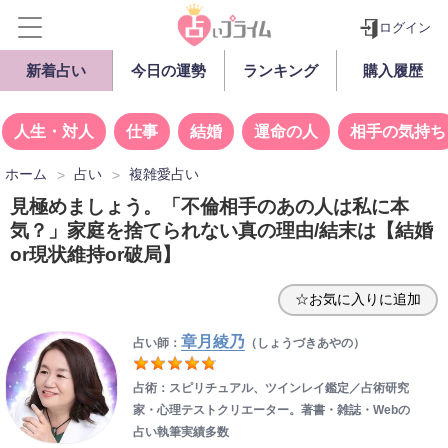
ログイン
新着占い
今日の運勢
ランキング
購入履歴
人生・対人
仕事
結婚
運命の人
相手の気持ち
ホーム
占い
複雑愛占い
見極めましょう。「不倫相手のあの人は私に本
気？」家庭を捨てられない真の理由/結末は【結婚
or現状維持or破局】
☆お気に入りに追加
章月綾乃
占い師：
（しょうづきあやの）
占術：スピリチュアル、ツインレイ鑑定／占術研究
家・心理テストクリエーター。著書・雑誌・Webの
占い執筆実績多数