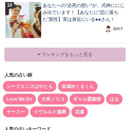
あなたへの“必死の想い”が、式神ににじ
み出ています！【あなたに“恋に落ち
た”異性】実は身近にいる●●さん！
鼎絢子
ランキングをもっと見る
人気の占い師
シークエンスはやとも
金城めくるくん
Love Me Do
大串ノリコ
ギャル霊媒師
はる
ヤースー
イヴルルド遙華
花凛
人気の占いキーワード