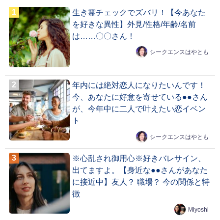
生き霊チェックでズバリ！【今あなた
を好きな異性】外見/性格/年齢/名前
は……〇〇さん！
シークエンスはやとも
年内には絶対恋人になりたいんです！
今、あなたに好意を寄せている●●さん
が、今年中に二人で叶えたい恋イベン
ト
シークエンスはやとも
※心乱され御用心※好きバレサイン、
出てますよ。【身近な●●さんがあなた
に接近中】友人？ 職場？ 今の関係と特
徴
Miyoshi