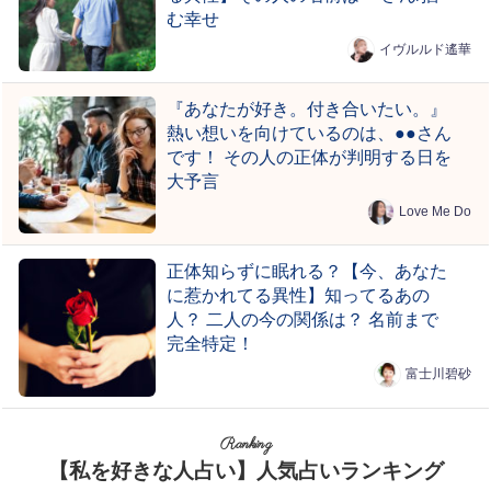
む幸せ
イヴルルド遙華
『あなたが好き。付き合いたい。』
熱い想いを向けているのは、●●さん
です！ その人の正体が判明する日を
大予言
Love Me Do
正体知らずに眠れる？【今、あなた
に惹かれてる異性】知ってるあの
人？ 二人の今の関係は？ 名前まで
完全特定！
富士川碧砂
Ranking
【私を好きな人占い】人気占いランキング