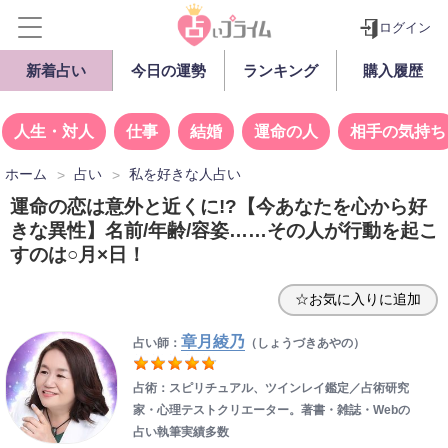
ログイン
新着占い
今日の運勢
ランキング
購入履歴
人生・対人
仕事
結婚
運命の人
相手の気持ち
ホーム
占い
私を好きな人占い
運命の恋は意外と近くに!?【今あなたを心から好
きな異性】名前/年齢/容姿……その人が行動を起こ
すのは○月×日！
☆お気に入りに追加
章月綾乃
占い師：
（しょうづきあやの）
占術：スピリチュアル、ツインレイ鑑定／占術研究
家・心理テストクリエーター。著書・雑誌・Webの
占い執筆実績多数