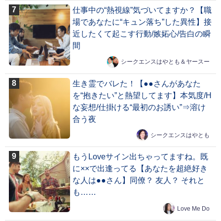
仕事中の“熱視線”気づいてますか？【職
場であなたに“キュン落ち”した異性】接
近したくて起こす行動/嫉妬心/告白の瞬
間
シークエンスはやとも＆ヤースー
生き霊でバレた！【●●さんがあなた
を“抱きたい”と熱望してます】本気度/H
な妄想/仕掛ける“最初のお誘い”⇒溶け
合う夜
シークエンスはやとも
もうLoveサイン出ちゃってますね。既
に××で出逢ってる【あなたを超絶好き
な人は●●さん】同僚？ 友人？ それと
も……
Love Me Do