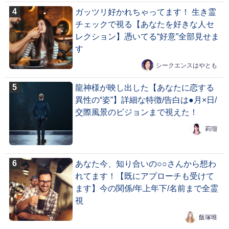
ガッツリ好かれちゃってます！ 生き霊
チェックで視る【あなたを好きな人セ
レクション】憑いてる“好意”全部見せま
す
シークエンスはやとも
龍神様が映し出した【あなたに恋する
異性の“姿”】詳細な特徴/告白は●月×日/
交際風景のビジョンまで視えた！
莉瑠
あなた今、知り合いの○○さんから想わ
れてます！【既にアプローチも受けて
ます】今の関係/年上年下/名前まで全霊
視
飯塚唯