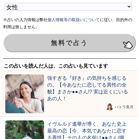
※占いの入力情報は弊社
個人情報等の取扱いについて
に従い、目的外の
利用は致しません。
この占いを読んだ人は、この占いも見ています
強すぎる『好き』の気持ちを感じる
の。【今あなたに恋してる異性の全
貌】まさか●●さん!? 実は近くにいる
あの人！
パトラ美月
イヴルルド遙華が導く、あなた史上
最高の恋【今、本気であなたに恋す
る異性】その人の名前は●●さん/掴