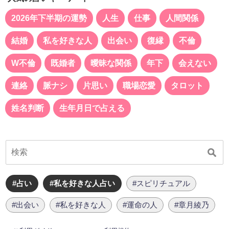
2026年下半期の運勢
人生
仕事
人間関係
結婚
私を好きな人
出会い
復縁
不倫
W不倫
既婚者
曖昧な関係
年下
会えない
連絡
脈ナシ
片思い
職場恋愛
タロット
姓名判断
生年月日で占える
#占い
#私を好きな人占い
#スピリチュアル
#出会い
#私を好きな人
#運命の人
#章月綾乃