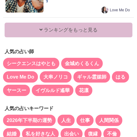
す
Love Me Do
ランキングをもっと見る
人気の占い師
シークエンスはやとも
金城めくるくん
Love Me Do
大串ノリコ
ギャル霊媒師
はる
ヤースー
イヴルルド遙華
花凛
人気の占いキーワード
2026年下半期の運勢
人生
仕事
人間関係
結婚
私を好きな人
出会い
復縁
不倫