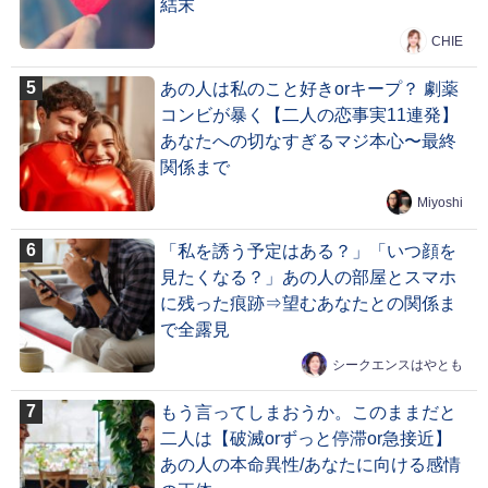
結末
CHIE
あの人は私のこと好きorキープ？ 劇薬
コンビが暴く【二人の恋事実11連発】
あなたへの切なすぎるマジ本心〜最終
関係まで
Miyoshi
「私を誘う予定はある？」「いつ顔を
見たくなる？」あの人の部屋とスマホ
に残った痕跡⇒望むあなたとの関係ま
で全露見
シークエンスはやとも
もう言ってしまおうか。このままだと
二人は【破滅orずっと停滞or急接近】
あの人の本命異性/あなたに向ける感情