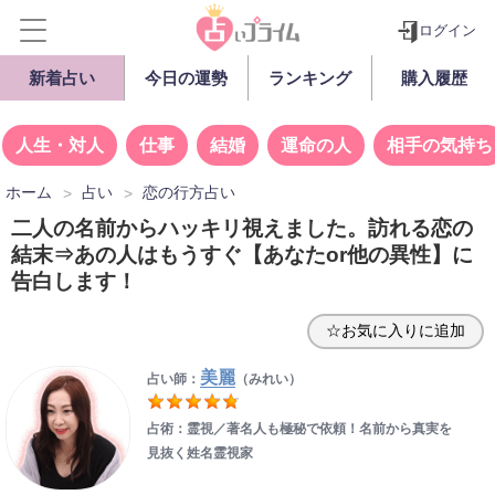
ログイン
新着占い
今日の運勢
ランキング
購入履歴
人生・対人
仕事
結婚
運命の人
相手の気持ち
ホーム
占い
恋の行方占い
二人の名前からハッキリ視えました。訪れる恋の
結末⇒あの人はもうすぐ【あなたor他の異性】に
告白します！
☆お気に入りに追加
美麗
占い師：
（みれい）
占術：霊視／著名人も極秘で依頼！名前から真実を
見抜く姓名霊視家