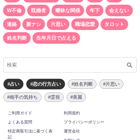
W不倫
既婚者
曖昧な関係
年下
会えない
連絡
脈ナシ
片思い
職場恋愛
タロット
姓名判断
生年月日で占える
#占い
#恋の行方占い
#姓名判断
#片思い
#相手の気持ち
#霊視
#美麗
ご利用ガイド
利用規約
よくある質問
プライバシーポリシー
特定商取引法に基づく表
運営会社
記