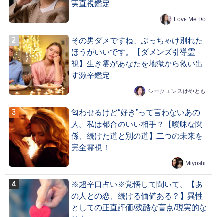
実直視鑑定
Love Me Do
その男ダメですね、ぶっちゃけ別れた
ほうがいいです。【ダメンズ引導霊
視】生き霊があなたを地獄から救い出
す激辛鑑定
シークエンスはやとも
匂わせるけど“好き”って言わないあの
人。私は都合のいい相手？【曖昧な関
係、続けた道と別の道】二つの未来を
完全霊視！
Miyoshi
※超辛口占い※覚悟して聞いて。【あ
の人との恋、続ける価値ある？】異性
としての正直評価/残酷な盲点/現実的な