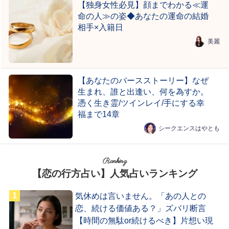
【独身女性必見】顔までわかる≪運
命の人≫の姿◆あなたの運命の結婚
相手×入籍日
美麗
【あなたのバースストーリー】なぜ
生まれ、誰と出逢い、何を為すか。
憑く生き霊/ツインレイ/手にする幸
福まで14章
シークエンスはやとも
Ranking
【恋の行方占い】人気占いランキング
気休めは言いません。「あの人との
恋、続ける価値ある？」ズバリ断言
【時間の無駄or続けるべき】片想い現