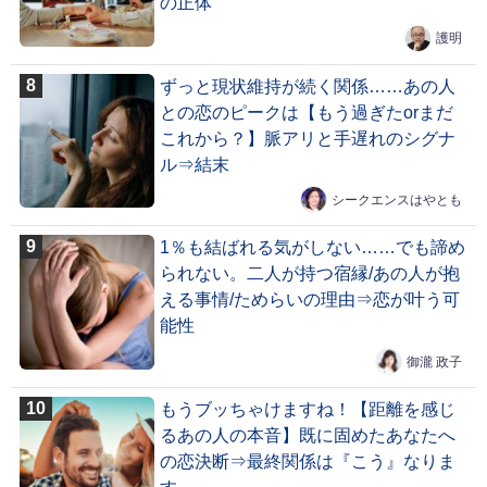
の正体
護明
ずっと現状維持が続く関係……あの人
との恋のピークは【もう過ぎたorまだ
これから？】脈アリと手遅れのシグナ
ル⇒結末
シークエンスはやとも
1％も結ばれる気がしない……でも諦め
られない。二人が持つ宿縁/あの人が抱
える事情/ためらいの理由⇒恋が叶う可
能性
御瀧 政子
もうブッちゃけますね！【距離を感じ
るあの人の本音】既に固めたあなたへ
の恋決断⇒最終関係は『こう』なりま