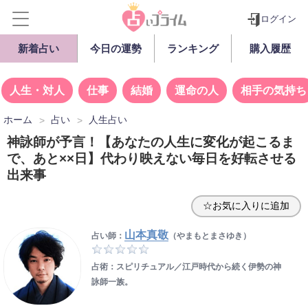
ログイン
新着占い
今日の運勢
ランキング
購入履歴
人生・対人
仕事
結婚
運命の人
相手の気持ち
ホーム
占い
人生占い
神詠師が予言！【あなたの人生に変化が起こるま
で、あと××日】代わり映えない毎日を好転させる
出来事
☆お気に入りに追加
山本真敬
占い師：
（やまもとまさゆき）
占術：スピリチュアル／江戸時代から続く伊勢の神
詠師一族。