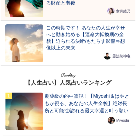
る財産と老後
章月綾乃
この時期です！ あなたの人生が幸せ
へと動き始める【運命大転換期の全
貌】迫られる決断/もたらす影響⇒想
像以上の未来
霊法院神竜
Ranking
【人生占い】人気占いランキング
劇薬級の的中霊視！【Miyoshi＆はやと
もが視る、あなたの人生全貌】絶対長
所と可能性/訪れる最大幸運と叶う願い
Miyoshi