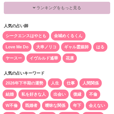
ランキングをもっと見る
人気の占い師
シークエンスはやとも
金城めくるくん
Love Me Do
大串ノリコ
ギャル霊媒師
はる
ヤースー
イヴルルド遙華
花凛
人気の占いキーワード
2026年下半期の運勢
人生
仕事
人間関係
結婚
私を好きな人
出会い
復縁
不倫
W不倫
既婚者
曖昧な関係
年下
会えない