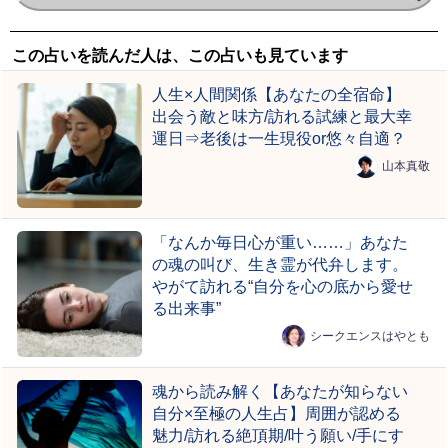
この占いを読んだ人は、この占いも見ています
人生×人間関係【あなたの全宿命】
出会う敵と味方/訪れる試練と最大幸
運日⇒老後は一生現役or悠々自適？
山本真敬
「なんか毎日心が重い……」あなた
の魂の叫び、生き霊が代弁します。
やがて訪れる“自分を心の底から愛せ
る出来事”
シークエンスはやとも
魂から読み解く【あなたが知らない
自分×至極の人生占】周囲が認める
魅力/訪れる絶頂期/叶う願い/手にす