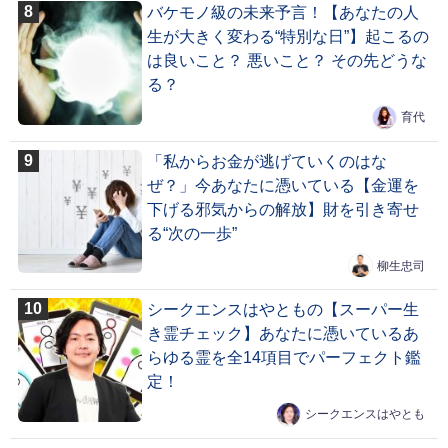
バケモノ級の未来予言！【あなたの人
生が大きく変わる“特別な日”】起こるの
は良いこと？ 悪いこと？ その先どうな
る？
育代
「私からお金が逃げていくのはな
ぜ？」今あなたに憑いている【金運を
下げる邪気からの解放】財を引き寄せ
る“次の一歩”
柳生忠司
シークエンスはやともの【スーパー生
き霊チェック】あなたに憑いているあ
らゆる霊を全14項目でパーフェクト鑑
定！
シークエンスはやとも