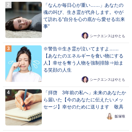
「なんか毎日心が重い……」あなたの
魂の叫び、生き霊が代弁します。やが
て訪れる“自分を心の底から愛せる出来
事”
シークエンスはやとも
※警告※生き霊が泣いてますよ……
【あなたのエネルギーを食い物にする
人】幸せを奪う人物を強制排除⇒始ま
る笑顔の人生
シークエンスはやとも
「拝啓 3年前の私へ」未来のあなたか
ら届いた【今のあなたに伝えたいメッ
セージ】幸せのために送ります 敬具
飯塚唯