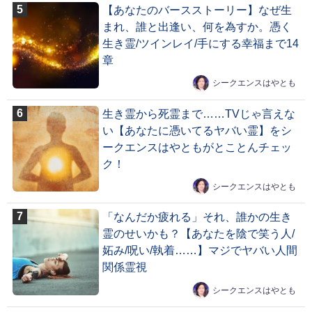
【あなたのバースストーリー】なぜ生
まれ、誰と出逢い、何を為すか。憑く
生き霊/ツインレイ/手にする幸福まで14
章
シークエンスはやとも
生き霊から死霊まで……TVじゃ言えな
い【あなたに憑いてるヤバい霊】をシ
ークエンスはやともがとことんチェッ
ク！
シークエンスはやとも
「なんだか疲れる」それ、誰かの生き
霊のせいかも？【あなたを陰で笑う人/
妬み/呪い/執着……】マジでヤバい人間
関係霊視
シークエンスはやとも