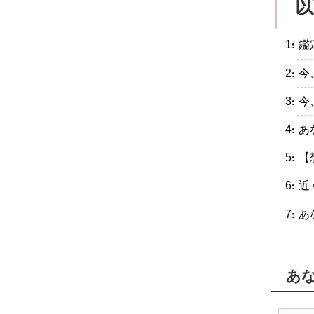
以
・鑑
・今
・今
・あ
・【
・近
・あ
あ