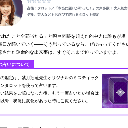
占術：タロット／「本当に願いが叶った！」の声多数！ 大人気女
デル、芸人などもお忍びで訪れるタロット鑑定
われたこと全部当たる」と噂⇒奇跡を超えた的中力に誰もが虜
毎日が続いていく――そう思っているなら、ぜひ占ってくださ
意された運命的な出来事は、すぐそこまで迫っていますよ。
の占いについて
の鑑定は、紫月翔薫先生オリジナルのミスティック
ーンタロットを使って占います。
い結果をご覧になった後、もう一度占いたい場合は
日以降、状況に変化があった時にご覧ください。