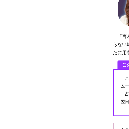
「言
らない
たに用
こ
こ
ム
占
翌