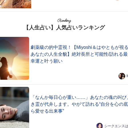
Ranking
【人生占い】人気占いランキング
劇薬級の的中霊視！【Miyoshi＆はやともが視
あなたの人生全貌】絶対長所と可能性/訪れる最
幸運と叶う願い
「なんか毎日心が重い……」あなたの魂の叫び
き霊が代弁します。やがて訪れる“自分を心の
ら愛せる出来事”
シークエンス