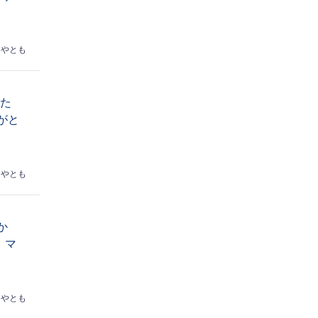
はやとも
なた
がと
はやとも
か
】マ
はやとも