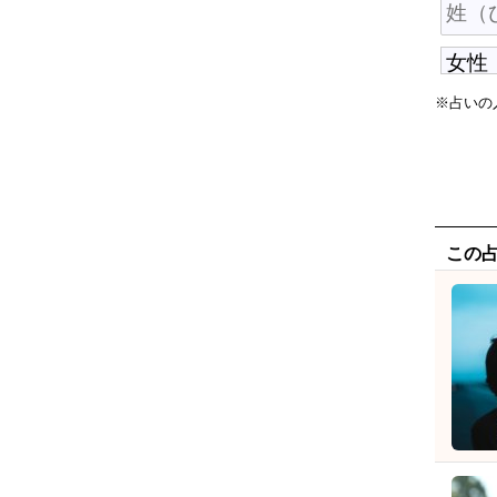
※占いの
この