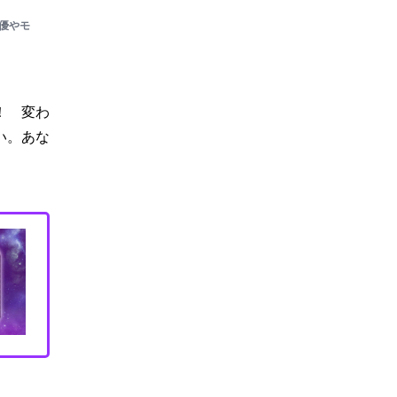
優やモ
！ 変わ
い。あな