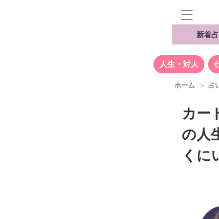
新着占
人生・対人
ホーム
占
カー
の人
くに