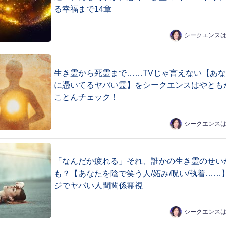
る幸福まで14章
シークエンス
生き霊から死霊まで……TVじゃ言えない【あ
に憑いてるヤバい霊】をシークエンスはやとも
ことんチェック！
シークエンス
「なんだか疲れる」それ、誰かの生き霊のせい
も？【あなたを陰で笑う人/妬み/呪い/執着……
ジでヤバい人間関係霊視
シークエンス