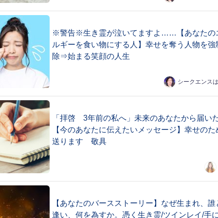
※警告※生き霊が泣いてますよ……【あなたの
ルギーを食い物にする人】幸せを奪う人物を強
除⇒始まる笑顔の人生
シークエンス
「拝啓 3年前の私へ」未来のあなたから届い
【今のあなたに伝えたいメッセージ】幸せのた
送ります 敬具
【あなたのバースストーリー】なぜ生まれ、誰
逢い、何を為すか。憑く生き霊/ツインレイ/手