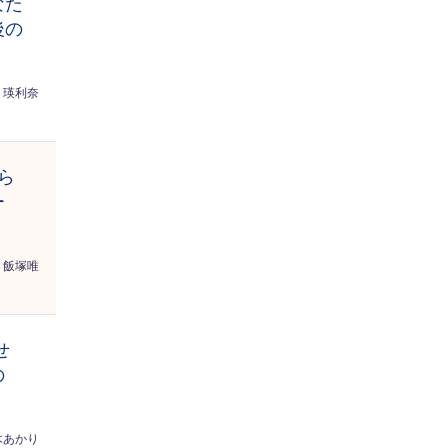
なた
後の
瑛利奈
ら
ー
飯塚唯
せ
の
木あかり