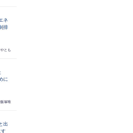
エネ
制排
はやとも
た
めに
飯塚唯
と出
にす