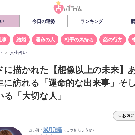
い
今日の運勢
ランキング
仕事
結婚
運命の人
相手の気持ち
恋の行方
い
人生占い
ドに描かれた【想像以上の未来】
生に訪れる「運命的な出来事」そ
いる「大切な人」
☆お気に
紫月翔薫
占い師：
（しづき しょうか）