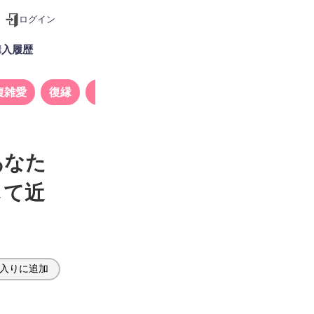
ログイン
購入履歴
複雑愛
復縁
タロット
あなた
して近
入りに追加