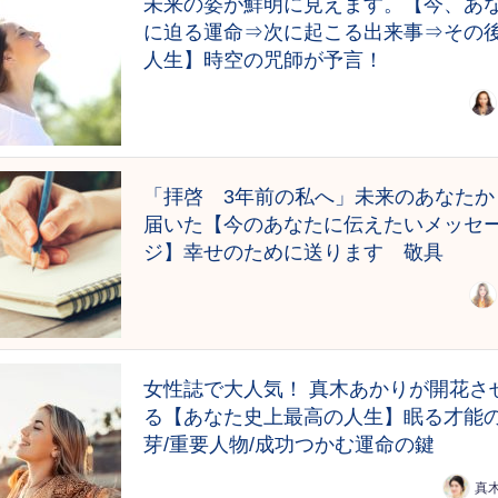
未来の姿が鮮明に見えます。【今、あ
に迫る運命⇒次に起こる出来事⇒その
人生】時空の咒師が予言！
「拝啓 3年前の私へ」未来のあなたか
届いた【今のあなたに伝えたいメッセ
ジ】幸せのために送ります 敬具
女性誌で大人気！ 真木あかりが開花さ
る【あなた史上最高の人生】眠る才能
芽/重要人物/成功つかむ運命の鍵
真