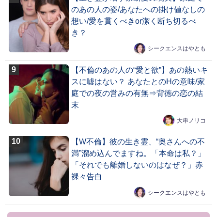
のあの人の姿/あなたへの掛け値なしの
想い/愛を貫くべきor潔く断ち切るべ
き？
シークエンスはやとも
【不倫のあの人の“愛と欲”】あの熱いキ
スに嘘はない？ あなたとのHの意味/家
庭での夜の営みの有無⇒背徳の恋の結
末
大串ノリコ
【W不倫】彼の生き霊、“奥さんへの不
満”溜め込んでますね。「本命は私？」
「それでも離婚しないのはなぜ？」赤
裸々告白
シークエンスはやとも