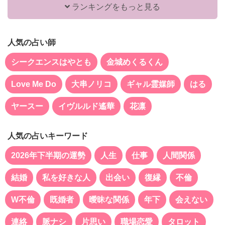
ランキングをもっと見る
人気の占い師
シークエンスはやとも
金城めくるくん
Love Me Do
大串ノリコ
ギャル霊媒師
はる
ヤースー
イヴルルド遙華
花凛
人気の占いキーワード
2026年下半期の運勢
人生
仕事
人間関係
結婚
私を好きな人
出会い
復縁
不倫
W不倫
既婚者
曖昧な関係
年下
会えない
連絡
脈ナシ
片思い
職場恋愛
タロット