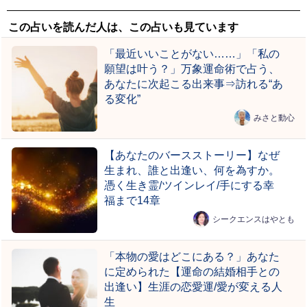
この占いを読んだ人は、この占いも見ています
「最近いいことがない……」「私の
願望は叶う？」万象運命術で占う、
あなたに次起こる出来事⇒訪れる“あ
る変化”
みさと動心
【あなたのバースストーリー】なぜ
生まれ、誰と出逢い、何を為すか。
憑く生き霊/ツインレイ/手にする幸
福まで14章
シークエンスはやとも
「本物の愛はどこにある？」あなた
に定められた【運命の結婚相手との
出逢い】生涯の恋愛運/愛が変える人
生