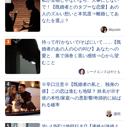
私が宝物じゃないなら、大事にしない
で！【既婚者とのタブーな恋愛】あの
人のズルい想いと本気度⇒離婚してあ
なたを選ぶ？
Miyoshi
待って/行かないで/そばにいて……【既
婚者のあの人の心の叫び】あなたへの
愛と、裏で渦巻く黒い感情⇒心から望
むこと
シークエンスはやとも
※辛口注意※【既婚者の私と、独身の
彼】この恋は進むも地獄？ 姓名が示す
彼の本性/家庭への悪影響/奇跡的に結ば
れる確率
護明
追いLINEは地獄行き!?【連絡が途絶え