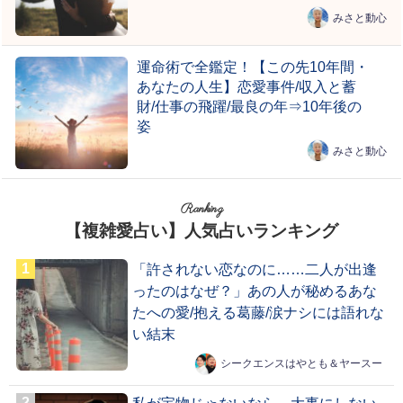
みさと動心
運命術で全鑑定！【この先10年間・
あなたの人生】恋愛事件/収入と蓄
財/仕事の飛躍/最良の年⇒10年後の
姿
みさと動心
Ranking
【複雑愛占い】人気占いランキング
「許されない恋なのに……二人が出逢
ったのはなぜ？」あの人が秘めるあな
たへの愛/抱える葛藤/涙ナシには語れな
い結末
シークエンスはやとも＆ヤースー