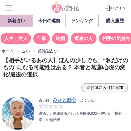
ログイン
新着占い
今日の運勢
ランキング
購入履歴
人生・対人
仕事
結婚
運命の人
相手の気持ち
ホーム
占い
複雑愛占い
【相手がいるあの人】ほんの少しでも、“私だけの
もの”になる可能性はある？ 本音と葛藤/心境の変
化/最後の選択
☆お気に入りに追加
みさと動心
占い師：
（どうしん）
占術：万象運命術／3万人を願望成就へ導いた「動心
学」の創始者