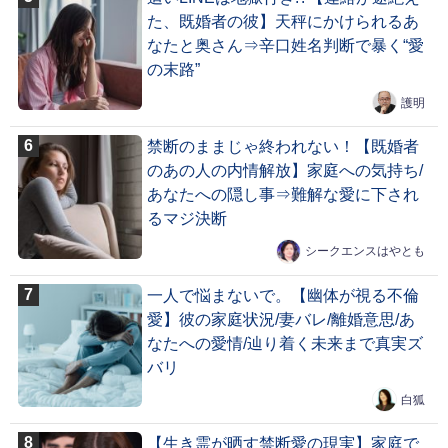
た、既婚者の彼】天秤にかけられるあ
なたと奥さん⇒辛口姓名判断で暴く“愛
の末路”
護明
禁断のままじゃ終われない！【既婚者
のあの人の内情解放】家庭への気持ち/
あなたへの隠し事⇒難解な愛に下され
るマジ決断
シークエンスはやとも
一人で悩まないで。【幽体が視る不倫
愛】彼の家庭状況/妻バレ/離婚意思/あ
なたへの愛情/辿り着く未来まで真実ズ
バリ
白狐
【生き霊が晒す禁断愛の現実】家庭で