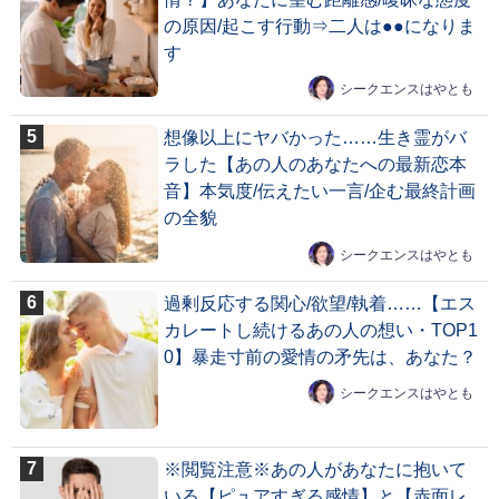
の原因/起こす行動⇒二人は●●になりま
す
シークエンスはやとも
想像以上にヤバかった……生き霊がバ
ラした【あの人のあなたへの最新恋本
音】本気度/伝えたい一言/企む最終計画
の全貌
シークエンスはやとも
過剰反応する関心/欲望/執着……【エス
カレートし続けるあの人の想い・TOP1
0】暴走寸前の愛情の矛先は、あなた？
シークエンスはやとも
※閲覧注意※あの人があなたに抱いて
いる【ピュアすぎる感情】と【赤面レ