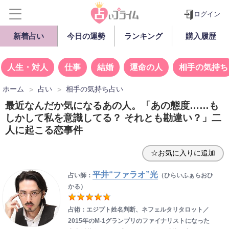
ログイン
新着占い
今日の運勢
ランキング
購入履歴
人生・対人
仕事
結婚
運命の人
相手の気持ち
ホーム
占い
相手の気持ち占い
最近なんだか気になるあの人。「あの態度……も
しかして私を意識してる？ それとも勘違い？」二
人に起こる恋事件
☆お気に入りに追加
平井“ファラオ”光
占い師：
（ひらいふぁらおひ
かる）
占術：エジプト姓名判断、ネフェルタリタロット／
2015年のM-1グランプリのファイナリストになった