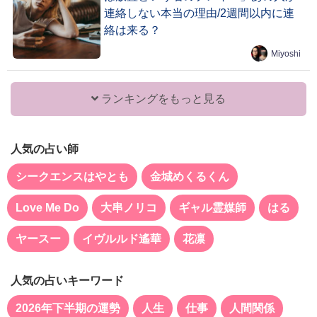
連絡しない本当の理由/2週間以内に連
絡は来る？
Miyoshi
ランキングをもっと見る
人気の占い師
シークエンスはやとも
金城めくるくん
Love Me Do
大串ノリコ
ギャル霊媒師
はる
ヤースー
イヴルルド遙華
花凛
人気の占いキーワード
2026年下半期の運勢
人生
仕事
人間関係