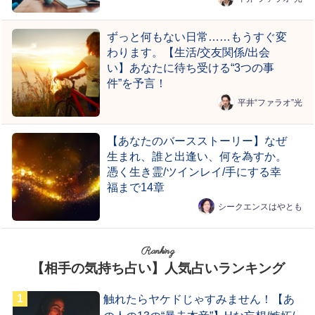
ずっと何もない日常……もうすぐ変
わります。【生活/交友関係/出会
い】あなたに待ち受ける“3つの事
件”を予言！
平井“ファラオ”光
【あなたのバースストーリー】なぜ
生まれ、誰と出逢い、何を為すか。
憑く生き霊/ツインレイ/手にする幸
福まで14章
シークエンスはやとも
Ranking
【相手の気持ち占い】人気占いランキング
触れたらヤケドじゃすみません！【あ