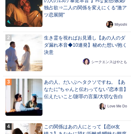
の人の13の“暴走本音”】Hな妄想/嫉妬/
独占欲⇒二人の関係を変えにくる“激ア
ツ恋展開”
Miyoshi
生き霊を視ればお見通し【あの人のダ
ダ漏れ本音◆10連発】秘めた想い/抱く
決意
シークエンスはやとも
あの人、だいぶヘタクソですね。【あ
なたに“ちゃんと伝わってない”恋本音】
伝えたいこと/謝罪の言葉/大切な告白
Love Me Do
この関係はあの人にとって【恋or友
情？】あなたに望む距離感/曖昧な態度