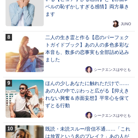
ベルの恥ずかしすぎる感情】両方暴き
ます
JUNO
二人の生き霊と作る【恋のパーフェク
トガイドブック】あの人の多色多彩な
本音も、数多の恋事実も全部詰め込み
ました
シークエンスはやとも
ほんの少しあなたに触れただけで……
あの人の中でぶわっと広がる【抑えき
れない興奮＆赤面妄想】平常心を保て
ずとる行動
シークエンスはやとも
既読・未読スルー/音信不通……「これ
は放置という名のプレイ？」あの人が