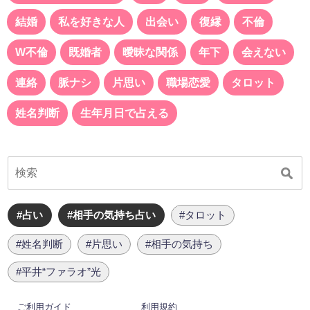
結婚
私を好きな人
出会い
復縁
不倫
W不倫
既婚者
曖昧な関係
年下
会えない
連絡
脈ナシ
片思い
職場恋愛
タロット
姓名判断
生年月日で占える
#占い
#相手の気持ち占い
#タロット
#姓名判断
#片思い
#相手の気持ち
#平井“ファラオ”光
ご利用ガイド
利用規約