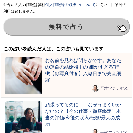
※占いの入力情報は弊社
個人情報等の取扱いについて
に従い、目的外の
利用は致しません。
この占いを読んだ人は、この占いも見ています
お名前を見れば明らかです。あなた
の運命の結婚相手の“細かすぎる”特
徴【顔写真付き】入籍日まで完全網
羅
平井“ファラオ”光
頑張ってるのに……なぜうまくいか
ないの？【今の仕事・徹底鑑定】本
当の評価/今後の収入/転機/最大の成
功
平井“ファラオ”光