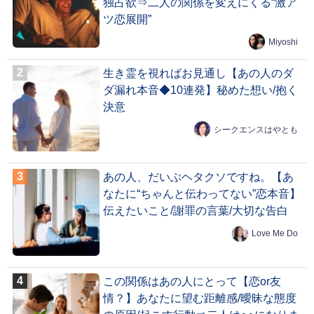
独占欲⇒二人の関係を変えにくる“激ア
ツ恋展開”
Miyoshi
生き霊を視ればお見通し【あの人のダ
ダ漏れ本音◆10連発】秘めた想い/抱く
決意
シークエンスはやとも
あの人、だいぶヘタクソですね。【あ
なたに“ちゃんと伝わってない”恋本音】
伝えたいこと/謝罪の言葉/大切な告白
Love Me Do
この関係はあの人にとって【恋or友
情？】あなたに望む距離感/曖昧な態度