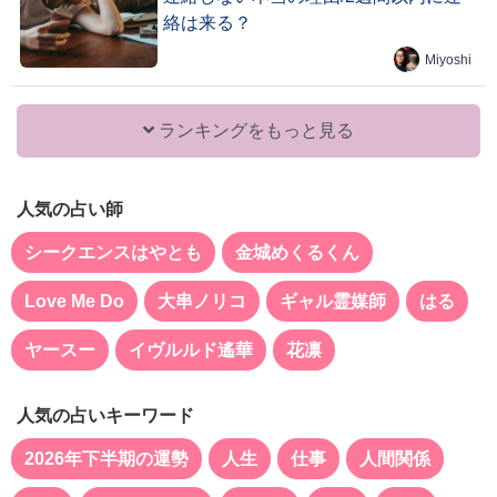
絡は来る？
Miyoshi
ランキングをもっと見る
人気の占い師
シークエンスはやとも
金城めくるくん
Love Me Do
大串ノリコ
ギャル霊媒師
はる
ヤースー
イヴルルド遙華
花凛
人気の占いキーワード
2026年下半期の運勢
人生
仕事
人間関係