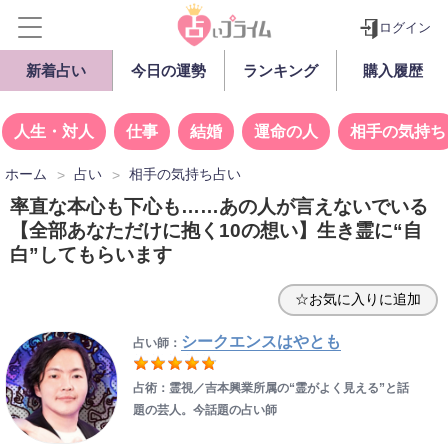
ログイン
新着占い
今日の運勢
ランキング
購入履歴
人生・対人
仕事
結婚
運命の人
相手の気持ち
ホーム
占い
相手の気持ち占い
率直な本心も下心も……あの人が言えないでいる
【全部あなただけに抱く10の想い】生き霊に“自
白”してもらいます
☆お気に入りに追加
シークエンスはやとも
占い師：
占術：霊視／吉本興業所属の“霊がよく見える”と話
題の芸人。今話題の占い師