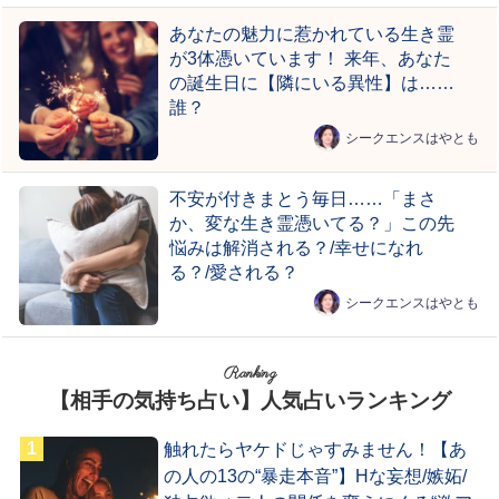
あなたの魅力に惹かれている生き霊
が3体憑いています！ 来年、あなた
の誕生日に【隣にいる異性】は……
誰？
シークエンスはやとも
不安が付きまとう毎日……「まさ
か、変な生き霊憑いてる？」この先
悩みは解消される？/幸せになれ
る？/愛される？
シークエンスはやとも
Ranking
【相手の気持ち占い】人気占いランキング
触れたらヤケドじゃすみません！【あ
の人の13の“暴走本音”】Hな妄想/嫉妬/