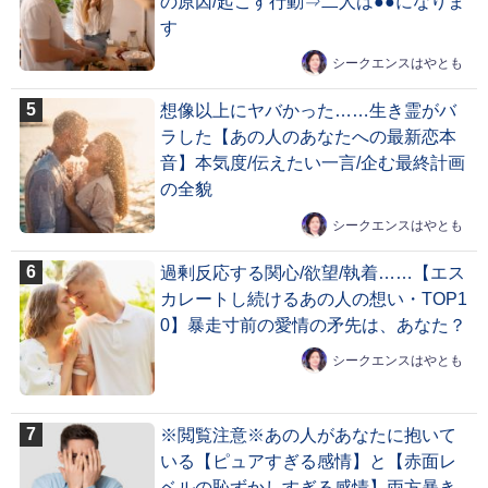
の原因/起こす行動⇒二人は●●になりま
す
シークエンスはやとも
想像以上にヤバかった……生き霊がバ
ラした【あの人のあなたへの最新恋本
音】本気度/伝えたい一言/企む最終計画
の全貌
シークエンスはやとも
過剰反応する関心/欲望/執着……【エス
カレートし続けるあの人の想い・TOP1
0】暴走寸前の愛情の矛先は、あなた？
シークエンスはやとも
※閲覧注意※あの人があなたに抱いて
いる【ピュアすぎる感情】と【赤面レ
ベルの恥ずかしすぎる感情】両方暴き