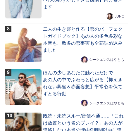
ます
JUNO
二人の生き霊と作る【恋のパーフェク
トガイドブック】あの人の多色多彩な
本音も、数多の恋事実も全部詰め込み
ました
シークエンスはやとも
ほんの少しあなたに触れただけで……
あの人の中でぶわっと広がる【抑えき
れない興奮＆赤面妄想】平常心を保て
ずとる行動
シークエンスはやとも
既読・未読スルー/音信不通……「これ
は放置という名のプレイ？」あの人が
連絡しない本当の理由/2週間以内に連