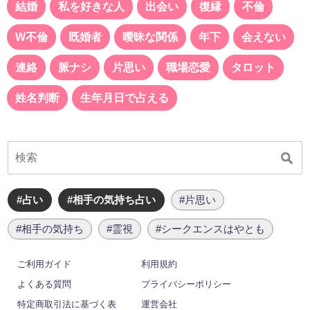
結婚
私を好きな人
出会い
復縁
不倫
W不倫
既婚者
曖昧な関係
年下
会えない
連絡
脈ナシ
片思い
職場恋愛
タロット
姓名判断
生年月日で占える
#占い
#相手の気持ち占い
#片思い
#相手の気持ち
#霊視
#シークエンスはやとも
ご利用ガイド
利用規約
よくある質問
プライバシーポリシー
特定商取引法に基づく表
運営会社