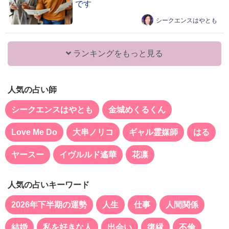
です
シークエンスはやとも
ランキングをもっと見る
人気の占い師
シークエンスはやとも
金城めくるくん
Love Me Do
大串ノリコ
ギャル霊媒師
はる
ヤースー
イヴルルド遙華
花凛
人気の占いキーワード
2026年下半期の運勢
人生
仕事
人間関係
結婚
私を好きな人
出会い
復縁
不倫