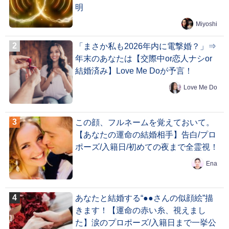
明
Miyoshi
「まさか私も2026年内に電撃婚？」⇒
年末のあなたは【交際中or恋人ナシor
結婚済み】Love Me Doが予言！
Love Me Do
この顔、フルネームを覚えておいて。
【あなたの運命の結婚相手】告白/プロ
ポーズ/入籍日/初めての夜まで全霊視！
Ena
あなたと結婚する“●●さんの似顔絵”描
きます！【運命の赤い糸、視えまし
た】涙のプロポーズ/入籍日まで一挙公