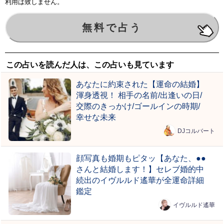
利用は致しません。
この占いを読んだ人は、この占いも見ています
あなたに約束された【運命の結婚】
渾身透視！ 相手の名前/出逢いの日/
交際のきっかけ/ゴールインの時期/
幸せな未来
DJコルバート
顔写真も婚期もピタッ【あなた、●●
さんと結婚します！】セレブ婚的中
続出のイヴルルド遙華が全運命詳細
鑑定
イヴルルド遙華