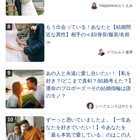
Happinessエミえみ
もう出会っている！あなたと【結婚間
近な異性】相手の≪顔/身長/服装/名前
≫
イヴルルド遙華
あの人と永遠に愛し合いたい！【私を
好き？/どこまで真剣？/結婚考えた？】
運命のプロポーズ⇒その結婚指輪は誰
のモノ？
シークエンスはやとも
ずーっと憑いていましたよ。【一生あ
なたを好きでいたい！】今あなたを
「最も本気で愛している」のはこの人