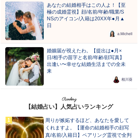
あなたの結婚相手はこの人よ！【至
極の成婚霊視】顔/名前/年齢/職業/S
NSのアイコン/入籍は20XX年●月▲
日
a.Michell
婚姻届が視えたわ。【提出は●月×
日/相手の苗字と名前/年齢/顔写真】
出逢い〜幸せな結婚生活までの全未
来
相川葵
Ranking
【結婚占い】人気占いランキング
周りが嫉妬するほど、あなたを愛して
くれますよ。【運命の結婚相手の顔写
真/名前/入籍日】ペアリング霊視で全判