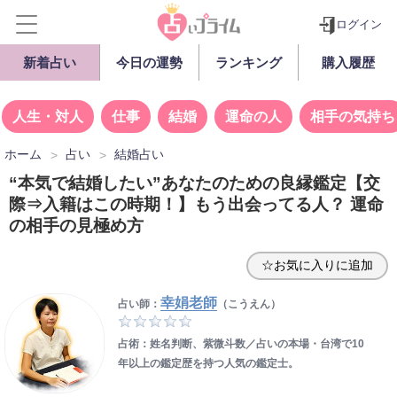
ログイン
新着占い
今日の運勢
ランキング
購入履歴
人生・対人
仕事
結婚
運命の人
相手の気持ち
ホーム
占い
結婚占い
“本気で結婚したい”あなたのための良縁鑑定【交
際⇒入籍はこの時期！】もう出会ってる人？ 運命
の相手の見極め方
☆お気に入りに追加
幸娟老師
占い師：
（こうえん）
占術：姓名判断、紫微斗数／占いの本場・台湾で10
年以上の鑑定歴を持つ人気の鑑定士。