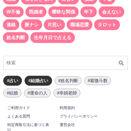
W不倫
既婚者
曖昧な関係
年下
会えない
連絡
脈ナシ
片思い
職場恋愛
タロット
姓名判断
生年月日で占える
#占い
#結婚占い
#姓名判断
#紫微斗数
#結婚
#運命の人
#幸娟老師
ご利用ガイド
利用規約
よくある質問
プライバシーポリシー
特定商取引法に基づく表
運営会社
記