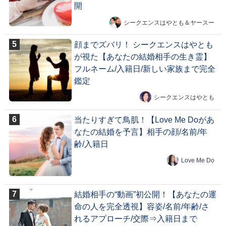
開
シークエンスはやとも＆ヤースー
顔までズバリ！ シークエンスはやとも
が視た【あなたの結婚相手の生き霊】
フルネーム/入籍日/新しい家族まで完全
鑑定
シークエンスはやとも
当たりすぎて鳥肌！【Love Me Doがあ
なたの結婚を予言】相手の顔/名前/年
齢/入籍日
Love Me Do
結婚相手の“動画”初公開！【あなたの運
命の人を完全透視】容姿/名前/年齢/さ
れるアプローチ/交際⇒入籍日まで