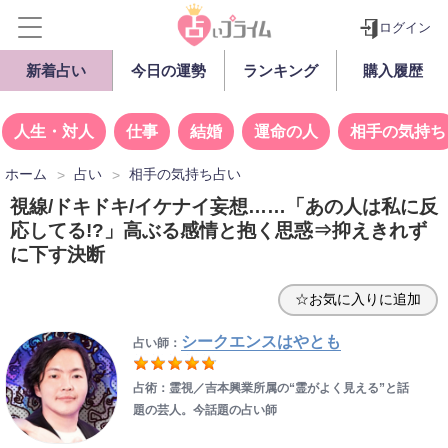
ログイン
新着占い
今日の運勢
ランキング
購入履歴
人生・対人
仕事
結婚
運命の人
相手の気持ち
ホーム
占い
相手の気持ち占い
視線/ドキドキ/イケナイ妄想……「あの人は私に反
応してる!?」高ぶる感情と抱く思惑⇒抑えきれず
に下す決断
☆お気に入りに追加
シークエンスはやとも
占い師：
占術：霊視／吉本興業所属の“霊がよく見える”と話
題の芸人。今話題の占い師