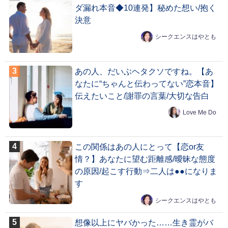
ダ漏れ本音◆10連発】秘めた想い/抱く
決意
シークエンスはやとも
あの人、だいぶヘタクソですね。【あ
なたに“ちゃんと伝わってない”恋本音】
伝えたいこと/謝罪の言葉/大切な告白
Love Me Do
この関係はあの人にとって【恋or友
情？】あなたに望む距離感/曖昧な態度
の原因/起こす行動⇒二人は●●になりま
す
シークエンスはやとも
想像以上にヤバかった……生き霊がバ