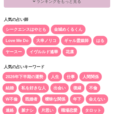
ランキングをもっと見る
人気の占い師
シークエンスはやとも
金城めくるくん
Love Me Do
大串ノリコ
ギャル霊媒師
はる
ヤースー
イヴルルド遙華
花凛
人気の占いキーワード
2026年下半期の運勢
人生
仕事
人間関係
結婚
私を好きな人
出会い
復縁
不倫
W不倫
既婚者
曖昧な関係
年下
会えない
連絡
脈ナシ
片思い
職場恋愛
タロット