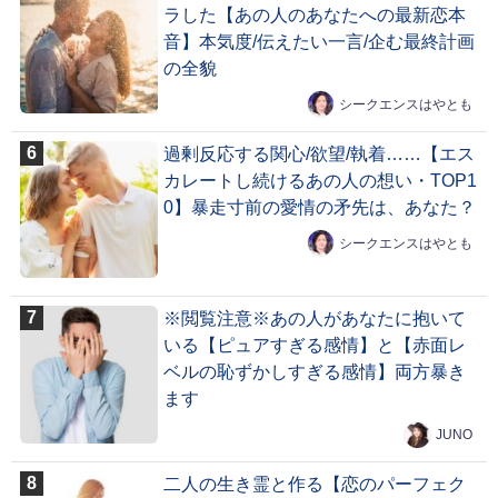
ラした【あの人のあなたへの最新恋本
音】本気度/伝えたい一言/企む最終計画
の全貌
シークエンスはやとも
過剰反応する関心/欲望/執着……【エス
カレートし続けるあの人の想い・TOP1
0】暴走寸前の愛情の矛先は、あなた？
シークエンスはやとも
※閲覧注意※あの人があなたに抱いて
いる【ピュアすぎる感情】と【赤面レ
ベルの恥ずかしすぎる感情】両方暴き
ます
JUNO
二人の生き霊と作る【恋のパーフェク