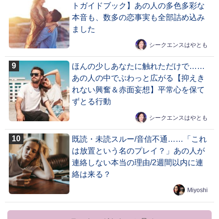
トガイドブック】あの人の多色多彩な
本音も、数多の恋事実も全部詰め込み
ました
シークエンスはやとも
ほんの少しあなたに触れただけで……
あの人の中でぶわっと広がる【抑えき
れない興奮＆赤面妄想】平常心を保て
ずとる行動
シークエンスはやとも
既読・未読スルー/音信不通……「これ
は放置という名のプレイ？」あの人が
連絡しない本当の理由/2週間以内に連
絡は来る？
Miyoshi