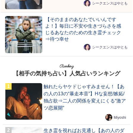
シークエンスはやとも
【そのままのあなたでいいんです
よ！】毎日に不安や生きづらさを感
じるあなたのための生き霊チェック
⇒待つ幸せ
シークエンスはやとも
Ranking
【相手の気持ち占い】人気占いランキング
触れたらヤケドじゃすみません！【あ
の人の13の“暴走本音”】Hな妄想/嫉妬/
独占欲⇒二人の関係を変えにくる“激ア
ツ恋展開”
Miyoshi
生き霊を視ればお見通し【あの人のダ