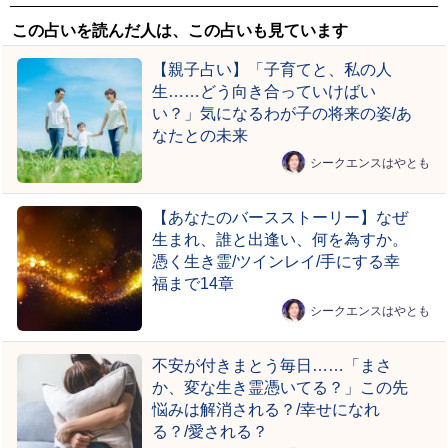
この占いを読んだ人は、この占いも見ています
【親子占い】「子育てと、私の人
生……どう向き合っていけばい
い？」気になるわが子の将来の姿/あ
なたとの未来
シークエンスはやとも
【あなたのバースストーリー】なぜ
生まれ、誰と出逢い、何を為すか。
憑く生き霊/ツインレイ/手にする幸
福まで14章
シークエンスはやとも
不安が付きまとう毎日……「まさ
か、変な生き霊憑いてる？」この先
悩みは解消される？/幸せになれ
る？/愛される？