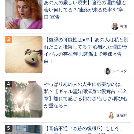
あの人の厳しい現実】途絶の理由/誰と
会い何してる？/連絡が来る確率を“辛
口”宣告
護明
【復縁の可能性は●％】あの人は私と別
れたこと後悔してる？ 心離れた理由/ラ
イバルの存在/望む関係まで赤裸々告
白！
シャスタ
やっぱりあの人の人生に必要なのは、
私？【ギャル霊媒師渾身の復縁占・12
章】離れて感じる切なさ/苦しさ/再び心
が重なる日
飯塚唯
【音信不通⇒奇跡の復縁!?】もし今、