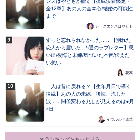
ンスはやともが贈る【復縁決着鑑定・
全12章】あの人の全本心/結婚の可能性
まで
シークエンスはやとも
ずっと忘れられなかった……【別れた
恋人から届いた、5通のラブレター】思
い出/後悔と未練/気づいた本音/伝えた
い想い
花凛
二人は昔に戻れる？【生年月日で導く
復縁】あの人の未練、後悔、流した
涙……関係変わる兆しが見えるのは●月
×日
イヴルルド遙華
ランキングをもっと見る