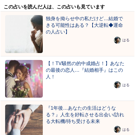
この占いを読んだ人は、この占いも見ています
独身を拗らせ中の私だけど…結婚で
きる可能性はある？【大逆転◆運命
の人占い】
はる
【！TV騒然の的中成婚占！】あなた
の最後の恋人…『結婚相手』はこの
人！
はる
『1年後…あなたの生活はどうな
る？』人生を好転させる出会い/訪れ
る大転機/待ち受ける未来
はる