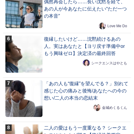
偶然再会したら……長い沈黙を経て、
あの人が今あなたに伝えたい“ただ一つ
の本音”
Love Me Do
復縁したいけど……沈黙続けるあの
人。実はあなたと【ヨリ戻す準備中or
もう興味ゼロ】決定済の最終回答
シークエンスはやとも
「あの人も“復縁”を望んでる？」別れて
感じた心の痛みと後悔/あなたへの今の
想い/二人の本当の恋結末
金城めくるくん
二人の愛はもう一度重なる？ シークエ