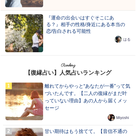
『運命の出会いはすぐそこにあ
る？』相手の性格/身近にある本当の
恋/告白される可能性
はる
Ranking
【復縁占い】人気占いランキング
離れてからやっと“あなたが一番”って気
づいたんです。【二人の復縁がまだ叶
っていない理由】あの人から届くメッ
セージ
Miyoshi
甘い期待はもう捨てて。【音信不通の