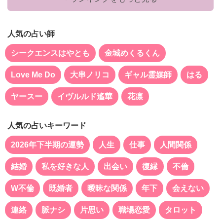
人気の占い師
シークエンスはやとも
金城めくるくん
Love Me Do
大串ノリコ
ギャル霊媒師
はる
ヤースー
イヴルルド遙華
花凛
人気の占いキーワード
2026年下半期の運勢
人生
仕事
人間関係
結婚
私を好きな人
出会い
復縁
不倫
W不倫
既婚者
曖昧な関係
年下
会えない
連絡
脈ナシ
片思い
職場恋愛
タロット