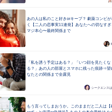
あの人は私のこと好きorキープ？ 劇薬コンビが
く【二人の恋事実11連発】あなたへの切なすぎ
マジ本心〜最終関係まで
「私を誘う予定はある？」「いつ顔を見たくな
る？」あの人の部屋とスマホに残った痕跡⇒望
なたとの関係まで全露見
シークエンス
もう言ってしまおうか。このままだと二人は【