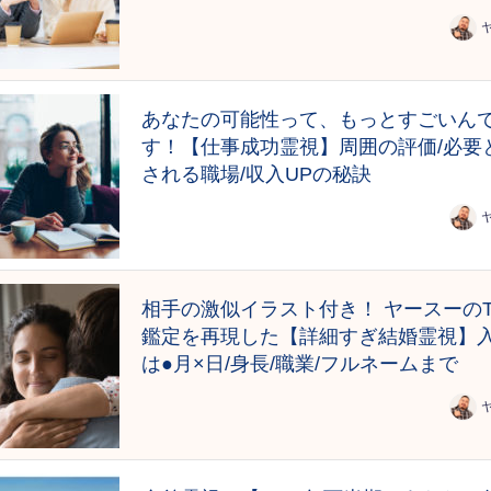
あなたの可能性って、もっとすごいん
す！【仕事成功霊視】周囲の評価/必要
される職場/収入UPの秘訣
相手の激似イラスト付き！ ヤースーのT
鑑定を再現した【詳細すぎ結婚霊視】
は●月×日/身長/職業/フルネームまで