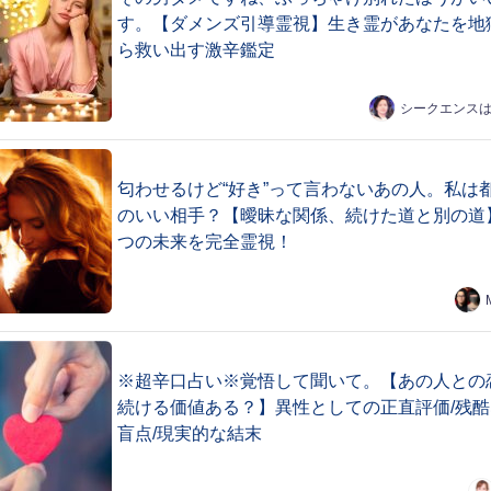
す。【ダメンズ引導霊視】生き霊があなたを地
ら救い出す激辛鑑定
シークエンス
匂わせるけど“好き”って言わないあの人。私は
のいい相手？【曖昧な関係、続けた道と別の道
つの未来を完全霊視！
※超辛口占い※覚悟して聞いて。【あの人との
続ける価値ある？】異性としての正直評価/残酷
盲点/現実的な結末