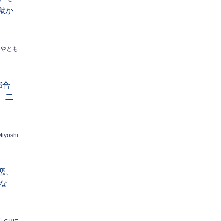
獄か
はやとも
都合
】二
Miyoshi
恋、
な