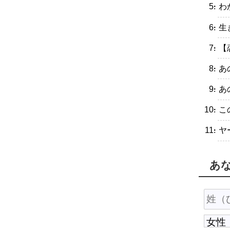
・わ
・生
・【
・あ
・あ
・こ
・ヤ
あ