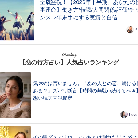
全貌霊視！【2026年下半期、あなたの
事運命】働き方/転職/人間関係/評価/チ
ンス⇒年末手にする実績と自信
Ranking
【恋の行方占い】人気占いランキング
気休めは言いません。「あの人との恋、続ける
ある？」ズバリ断言【時間の無駄or続けるべき
想い現実直視鑑定
Love
その男ダメですね、ぶっちゃけ別れたほうがい