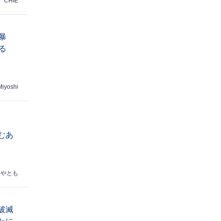
CHIE
暴
る
Miyoshi
むあ
はやとも
破滅