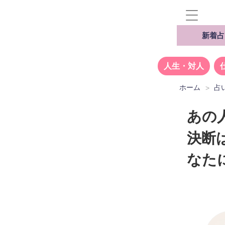
新着占
人生・対人
ホーム
占
あの
決断
なた