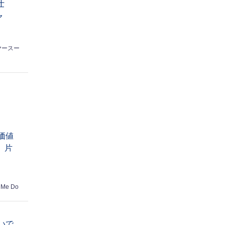
仕
ャ
ヤースー
価値
】片
 Me Do
いで