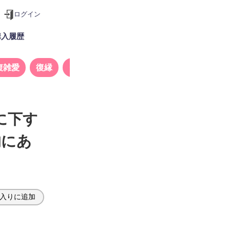
ログイン
購入履歴
複雑愛
復縁
タロット
に下す
的にあ
入りに追加