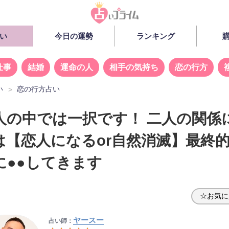
い
今日の運勢
ランキング
仕事
結婚
運命の人
相手の気持ち
恋の行方
い
恋の行方占い
人の中では一択です！ 二人の関係
は【恋人になるor自然消滅】最終
に●●してきます
☆お気に
ヤースー
占い師：