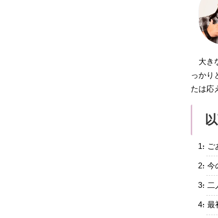
大き
っかり
たは応
以
・ご
・今
・二
・最