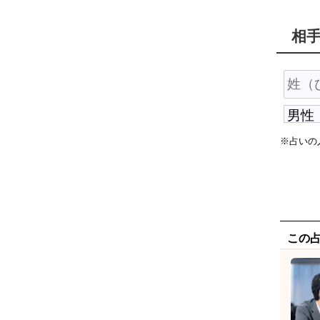
相
※占いの
この