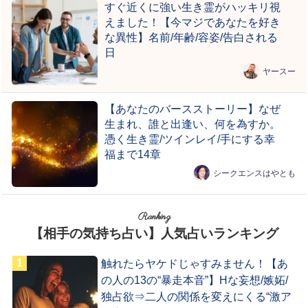
すぐ近くに強い生き霊がハッキリ視
えました！【今マジであなたを好き
な異性】名前/年齢/容姿/告白される
日
ヤースー
【あなたのバースストーリー】なぜ
生まれ、誰と出逢い、何を為すか。
憑く生き霊/ツインレイ/手にする幸
福まで14章
シークエンスはやとも
Ranking
【相手の気持ち占い】人気占いランキング
触れたらヤケドじゃすみません！【あ
の人の13の“暴走本音”】Hな妄想/嫉妬/
独占欲⇒二人の関係を変えにくる“激ア