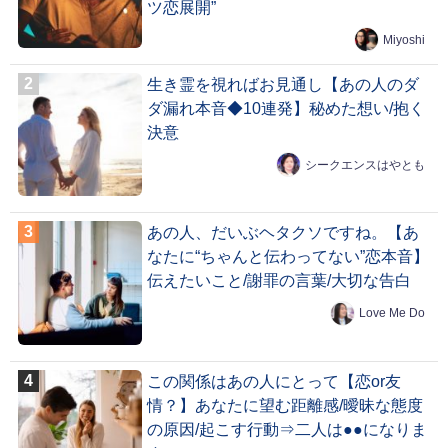
ツ恋展開”
Miyoshi
生き霊を視ればお見通し【あの人のダ
ダ漏れ本音◆10連発】秘めた想い/抱く
決意
シークエンスはやとも
あの人、だいぶヘタクソですね。【あ
なたに“ちゃんと伝わってない”恋本音】
伝えたいこと/謝罪の言葉/大切な告白
Love Me Do
この関係はあの人にとって【恋or友
情？】あなたに望む距離感/曖昧な態度
の原因/起こす行動⇒二人は●●になりま