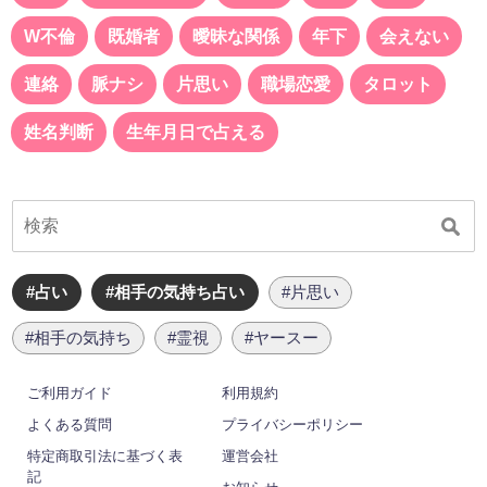
W不倫
既婚者
曖昧な関係
年下
会えない
連絡
脈ナシ
片思い
職場恋愛
タロット
姓名判断
生年月日で占える
#占い
#相手の気持ち占い
#片思い
#相手の気持ち
#霊視
#ヤースー
ご利用ガイド
利用規約
よくある質問
プライバシーポリシー
特定商取引法に基づく表
運営会社
記