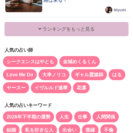
絡は来る？
Miyoshi
ランキングをもっと見る
人気の占い師
シークエンスはやとも
金城めくるくん
Love Me Do
大串ノリコ
ギャル霊媒師
はる
ヤースー
イヴルルド遙華
花凛
人気の占いキーワード
2026年下半期の運勢
人生
仕事
人間関係
結婚
私を好きな人
出会い
復縁
不倫