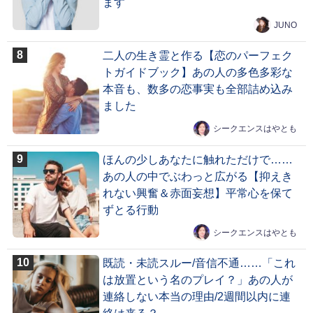
ます
JUNO
二人の生き霊と作る【恋のパーフェク
トガイドブック】あの人の多色多彩な
本音も、数多の恋事実も全部詰め込み
ました
シークエンスはやとも
ほんの少しあなたに触れただけで……
あの人の中でぶわっと広がる【抑えき
れない興奮＆赤面妄想】平常心を保て
ずとる行動
シークエンスはやとも
既読・未読スルー/音信不通……「これ
は放置という名のプレイ？」あの人が
連絡しない本当の理由/2週間以内に連