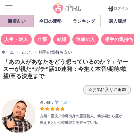
ログイン
新着占い
今日の運勢
ランキング
購入履歴
人生・対人
仕事
結婚
運命の人
相手の気持ち
ホーム
占い
相手の気持ち占い
「あの人があなたをどう想っているのか？」ヤー
スーが視た“ガチ”話10連発：今抱く本音/期待/欲
望/至る決意まで
☆お気に入りに追加
ヤースー
占い師：
占術：霊視／沖縄出身の霊視芸人。幼少期から霊が
視えるという特殊能力を持っている。