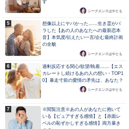
す
シークエンスはやとも
想像以上にヤバかった……生き霊がバ
ラした【あの人のあなたへの最新恋本
音】本気度/伝えたい一言/企む最終計画
の全貌
シークエンスはやとも
過剰反応する関心/欲望/執着……【エス
カレートし続けるあの人の想い・TOP1
0】暴走寸前の愛情の矛先は、あなた？
シークエンスはやとも
※閲覧注意※あの人があなたに抱いて
いる【ピュアすぎる感情】と【赤面レ
ベルの恥ずかしすぎる感情】両方暴き