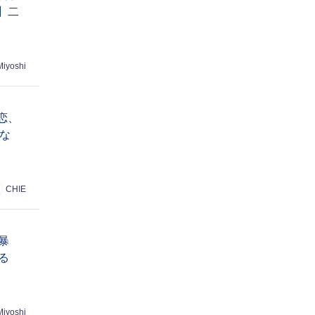
】二
Miyoshi
恋、
な
CHIE
暴
る
Miyoshi