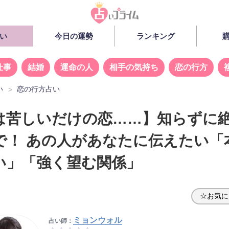
い
今日の運勢
ランキング
仕事
結婚
運命の人
相手の気持ち
恋の行方
い
恋の行方占い
は苦しいだけの恋……】知らずに
で！ あの人があなたに伝えたい「
い」「強く望む関係」
☆お気に
ミョンウォル
占い師：