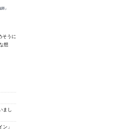
魂師」
めそうに
な想
いまし
イン」