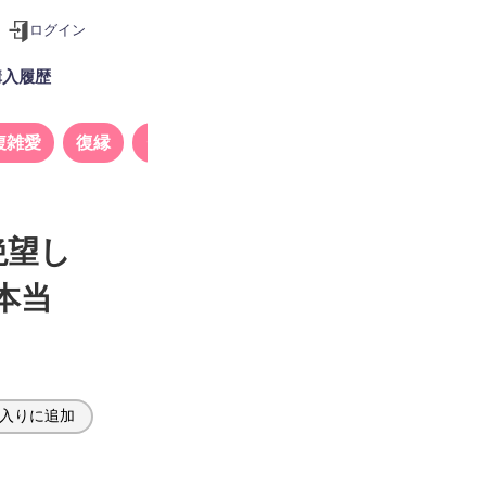
ログイン
購入履歴
複雑愛
復縁
タロット
絶望し
本当
入りに追加