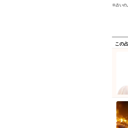
※占いの
この