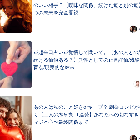
のいい相手？【曖昧な関係、続けた道と別の道
つの未来を完全霊視！
※超辛口占い※覚悟して聞いて。【あの人との
続ける価値ある？】異性としての正直評価/残酷
盲点/現実的な結末
あの人は私のこと好きorキープ？ 劇薬コンビが
く【二人の恋事実11連発】あなたへの切なすぎ
マジ本心〜最終関係まで