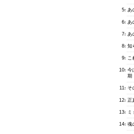
・あ
・あ
・あ
・知
・こ
・今
期
・そ
・正
・ミ
・魂