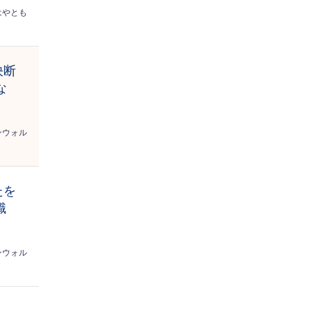
はやとも
決断
な
ンウォル
たを
職
ンウォル