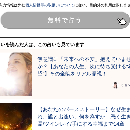
入力情報は弊社
個人情報等の取扱いについて
に従い、目的外の利用は致しま
占いを読んだ人は、この占いも見ています
無意識に「未来への不安」抱えていま
か？【あなたの人生、次に待ち受ける“
望”】その全貌をリアル霊視！
ミョ
【あなたのバースストーリー】なぜ生
れ、誰と出逢い、何を為すか。憑く生
霊/ツインレイ/手にする幸福まで14章