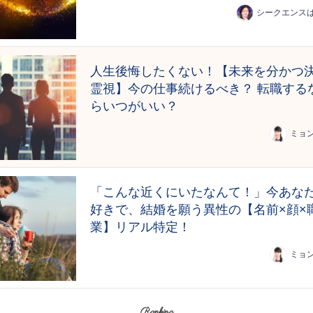
シークエンス
人生後悔したくない！【未来を分かつ
霊視】今の仕事続けるべき？ 転職する
らいつがいい？
ミョ
「こんな近くにいたなんて！」今あな
好きで、結婚を願う異性の【名前×顔×
業】リアル特定！
ミョ
Ranking