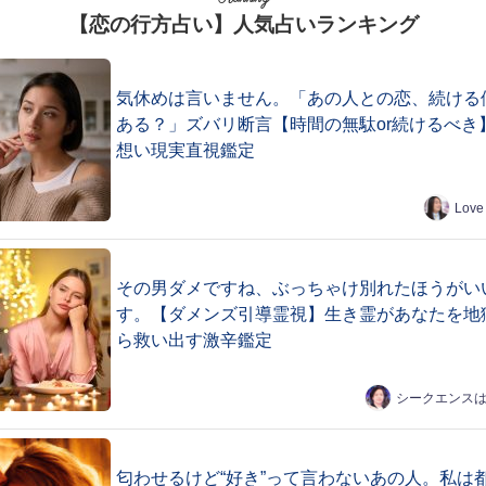
【恋の行方占い】人気占いランキング
気休めは言いません。「あの人との恋、続ける
ある？」ズバリ断言【時間の無駄or続けるべき
想い現実直視鑑定
Love
その男ダメですね、ぶっちゃけ別れたほうがい
す。【ダメンズ引導霊視】生き霊があなたを地
ら救い出す激辛鑑定
シークエンス
匂わせるけど“好き”って言わないあの人。私は