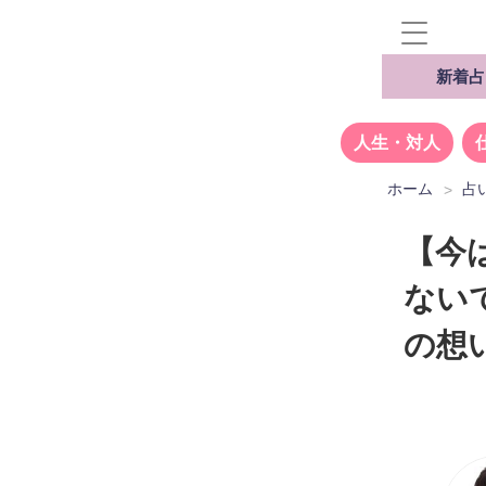
新着占
人生・対人
ホーム
占
【今
ない
の想