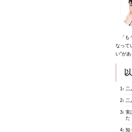
「も
なって
い”が
以
・二
・二
・実
た
・知