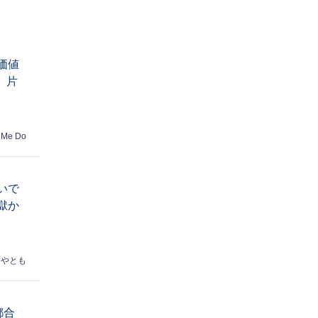
価値
】片
 Me Do
いで
獄か
はやとも
都合