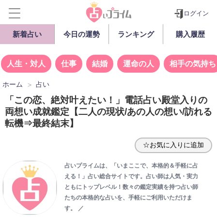
ログイン
新着占い
今日の運勢
ランキング
購入履歴
人生・対人
仕事
結婚
運命の人
相手の気持ち
ホーム
占い
「この恋、絶対叶えたい！」電話占い殿堂入りの
両想い成就鑑定【二人の現状/あの人の想い/訪れる
転機⇒最終結末】
☆お気に入りに追加
占いプライムは、「いまここで、本格的＆手軽に占
える！」占い総合サイトです。占い師は人気・実力
ともにトップレベル！数々の鑑定実績を持つ占い師
たちの本格的な占いを、手軽にご利用いただけま
す。
／