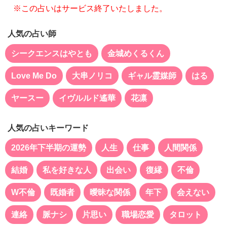
※この占いはサービス終了いたしました。
人気の占い師
シークエンスはやとも
金城めくるくん
Love Me Do
大串ノリコ
ギャル霊媒師
はる
ヤースー
イヴルルド遙華
花凛
人気の占いキーワード
2026年下半期の運勢
人生
仕事
人間関係
結婚
私を好きな人
出会い
復縁
不倫
W不倫
既婚者
曖昧な関係
年下
会えない
連絡
脈ナシ
片思い
職場恋愛
タロット